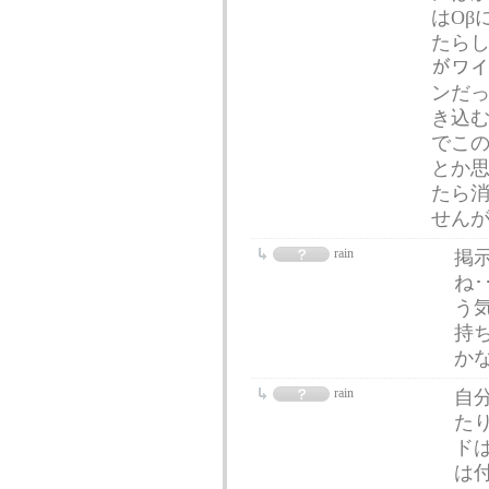
はOβ
たらし
がワ
ンだっ
き込
でこの
とか
たら消
せん
rain
掲
ね･
う
持
かな
rain
自
た
ド
は