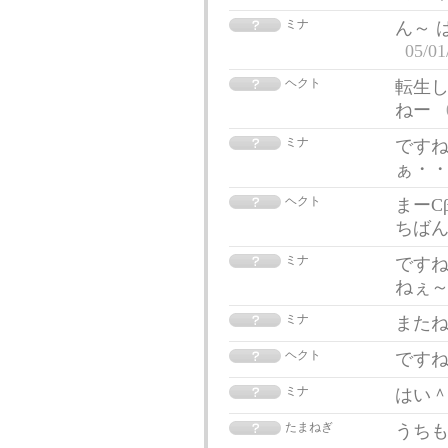
ミナ
ん～ 
05/01
ヘクト
転生
ねー
ミナ
ですね
ぁ・
ヘクト
まーC
ちば
ミナ
ですね
ねぇ
ミナ
また
ヘクト
です
ミナ
はい
たまねぎ
うちも