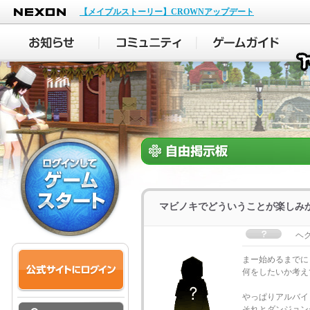
NEXON
【メイプルストーリー】CROWNアップデート
マビノキでどういうことが楽しみ
ヘ
まー始めるまでに
何をしたいか考え
やっぱりアルバイ
それとダンジョン