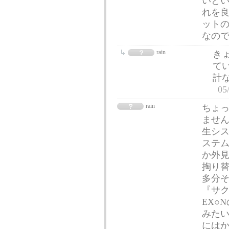
いと
れを
ット
なの
rain
きょ
てい
計
05
rain
ちょっ
ません
生シ
ステ
か外
掏り
多分そ
『サク
EX○
みたい
にはか