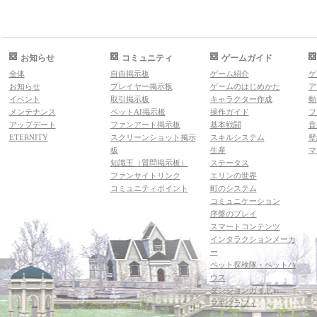
お知らせ
コミュニティ
ゲームガイド
全体
自由掲示板
ゲーム紹介
ゲ
お知らせ
プレイヤー掲示板
ゲームのはじめかた
ア
イベント
取引掲示板
キャラクター作成
動
メンテナンス
ペットAI掲示板
操作ガイド
フ
アップデート
ファンアート掲示板
基本戦闘
音
ETERNITY
スクリーンショット掲示
スキルシステム
壁
板
生産
マ
知識王（質問掲示板）
ステータス
ファンサイトリンク
エリンの世界
コミュニティポイント
町のシステム
コミュニケーション
序盤のプレイ
スマートコンテンツ
インタラクションメーカ
ー
ペット探検隊・ペットハ
ウス
ダンジョンガイド
マギグラフィ