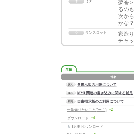
ミナ
夢香＞
るの
次か
かな
ランスロット
家造り
チャッ
各掲示板の用途について
MML関連の書き込みに関する補足
自由掲示板のご利用について
+2
一番知りたいこと(´ー｀)
+4
ダウンロード
[返事]ダウンロード