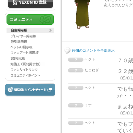
友人とのんびりダ
97個
のコメントを全部表示
ヘクト
７０
たまねぎ
２２
05/01
ヘクト
でも
か・
ミナ
まぁね
05/01
ヘクト
でも
てい