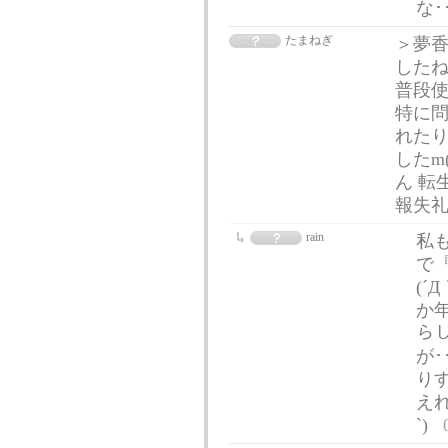
な･
たまねぎ
＞夢香
したね
普段
特に
れた
したm
ん 転
報失礼
rain
私
で
(´
か年
ら
が
りす
えれ
`)