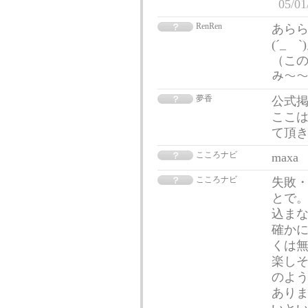
05/01
RenRen
あらら
(´_
（この板
み～
夢香
公式
ここ
て頂
こころナビ
maxa
こころナビ
失敗・
とで
込ま
確か
くは
楽し
のよ
あり