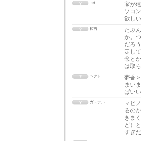
utai
家が
ソコ
欲し
松吉
たぶ
か。
だろ
定し
念と
は取
ヘクト
夢香
まい
ばい
ガステル
マビ
るの
きま
ど）
すぎ