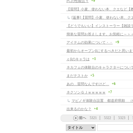
+9
PCの性能云々
【質問】小麦、使わない本、クエなど【
【どうでもいい】インストーラー【雑談
簡単な質問お答えします。お気軽に～＞
+9
アイテムの効果について・・
最初からオープンβにするべきだと思いま
+1
ｃβのキャラは
ネカフェの体験台のキャラクターについ
+5
まだテストか
+6
あの…質問なんですけど…
+7
ネクソンＧＪｗｗｗｗｗ
マビノギ体験台設置 都道府県順 （
+4
出来るのかな？
前へ
5321
5322
5323