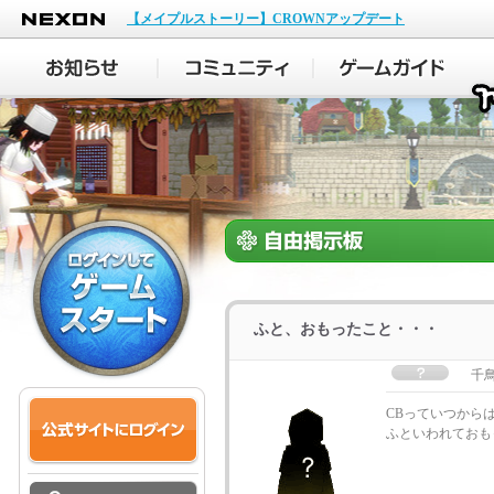
NEXON
【メイプルストーリー】CROWNアップデート
ふと、おもったこと・・・
千
CBっていつから
ふといわれておも