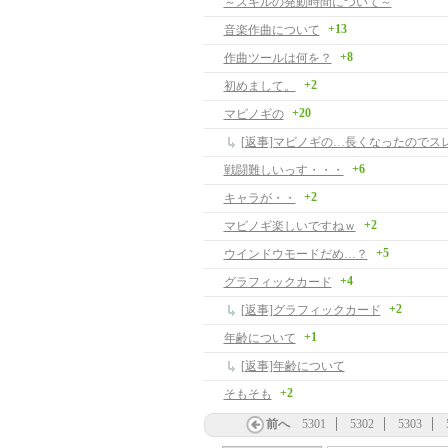
～スキルの発動時間について～
+13
音楽作曲について
+8
作曲ツールは何を？
+2
初めまして。
+20
マビノギの
[返事]マビノギの…長くなったのでス
+6
戦闘難しいっす・・・
+2
キャラが・・
+2
マビノギ楽しいですねｗ
+5
ウインドウモードだめ…？
+4
グラフィックカード
+2
[返事]グラフィックカード
+1
年齢について
[返事]年齢について
+2
そもそも
前へ
5301
5302
5303