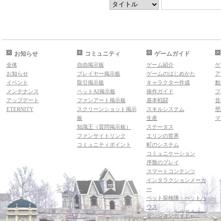
お知らせ
コミュニティ
ゲームガイド
全体
自由掲示板
ゲーム紹介
ゲ
お知らせ
プレイヤー掲示板
ゲームのはじめかた
ア
イベント
取引掲示板
キャラクター作成
動
メンテナンス
ペットAI掲示板
操作ガイド
フ
アップデート
ファンアート掲示板
基本戦闘
音
ETERNITY
スクリーンショット掲示
スキルシステム
壁
板
生産
マ
知識王（質問掲示板）
ステータス
ファンサイトリンク
エリンの世界
コミュニティポイント
町のシステム
コミュニケーション
序盤のプレイ
スマートコンテンツ
インタラクションメーカ
ー
ペット探検隊・ペットハ
ウス
ダンジョンガイド