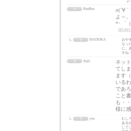
よ
RenRen
σ(´
よ～。
*･゜（
05/01
MADOKA
おや
なっ
に、
すね・
ねお
ネッ
てし
ます（
いる
であろ
こと
も・・
様に
you
むし
ある
して