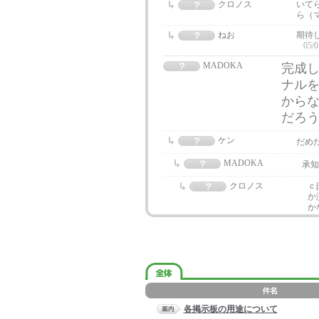
クロノス
いて
ら（
ねお
期待
05/0
MADOKA
完成し
ナルを
からな
だろ
ケン
だめ
MADOKA
承知
クロノス
ｃ
か
か
各掲示板の用途について