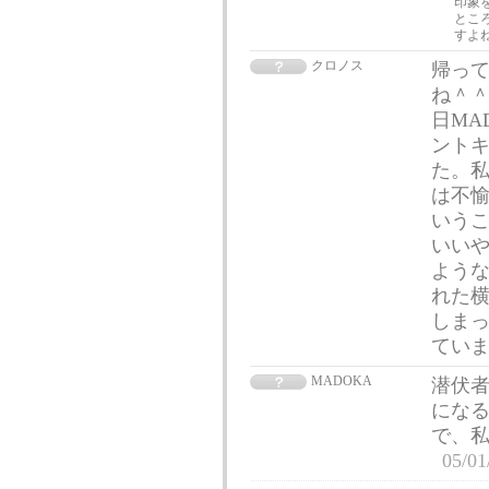
印象
とこ
すよ
クロノス
帰っ
ね＾＾
日MA
ント
た。私
は不
いう
いい
ような
れた横
しま
てい
MADOKA
潜伏者
になる
で、
05/01