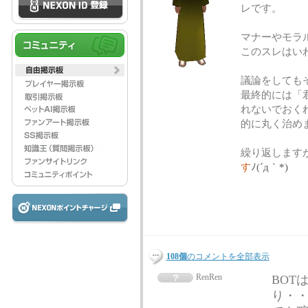
レです。
マナーやモラ
このスレはい
議論をしても
最終的には「
れないでおく
的に丸く治め
繰り返します
す
ﾉ(´д｀*)
108個
のコメントを全部表示
RenRen
BOT
り・