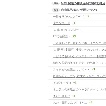
MML関連の書き込みに関する補足
自由掲示板のご利用について
+2
一番知りたいこと(´ー｀)
+4
ダウンロード
[返事]ダウンロード
+9
PCの性能云々
【質問】小麦、使わない本、クエなど【
【どうでもいい】インストーラー【雑談
簡単な質問お答えします。お気軽に～＞
+9
アイテムの効果について・・
最初からオープンβにするべきだと思いま
+1
ｃβのキャラは
ネカフェの体験台のキャラクターについ
+5
まだテストか
+6
あの…質問なんですけど…