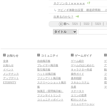
+7
ネクソンＧＪｗｗｗｗｗ
マビノギ体験台設置 都道府県順 （
+4
出来るのかな？
前へ
5321
5322
5323
お知らせ
コミュニティ
ゲームガイド
全体
自由掲示板
ゲーム紹介
ゲ
お知らせ
プレイヤー掲示板
ゲームのはじめかた
ア
イベント
取引掲示板
キャラクター作成
動
メンテナンス
ペットAI掲示板
操作ガイド
フ
アップデート
ファンアート掲示板
基本戦闘
音
ETERNITY
スクリーンショット掲示
スキルシステム
壁
板
生産
マ
知識王（質問掲示板）
ステータス
ファンサイトリンク
エリンの世界
コミュニティポイント
町のシステム
コミュニケーション