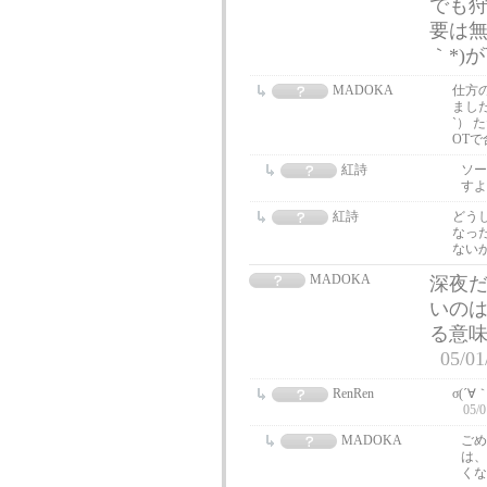
でも狩
要は無
｀*)
MADOKA
仕方
まし
`）
OT
紅詩
ソー
す
紅詩
どう
なっ
ない
MADOKA
深夜だ
いの
る意
05/01
RenRen
σ(´
05/0
MADOKA
ごめ
は、
くな