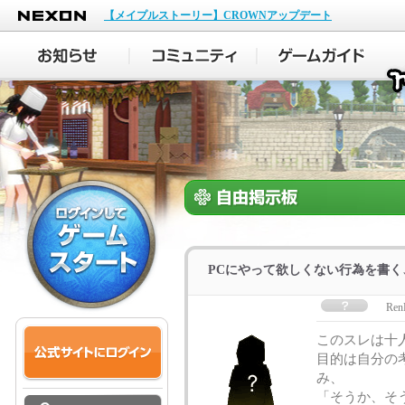
NEXON
【メイプルストーリー】CROWNアップデート
PCにやって欲しくない行為を書
Ren
このスレは十
目的は自分の
み、
「そうか、そ