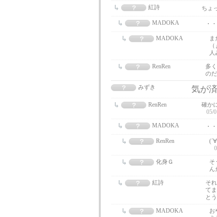
紅詩
ちょ
MADOKA
・・
MADOKA
ま
（
人
RenRen
多く
のだ
みずき
気が
RenRen
確か
05/0
MADOKA
・・
RenRen
(
0
化身Ｇ
そ
ん
紅詩
それ
てま
と
MADOKA
お