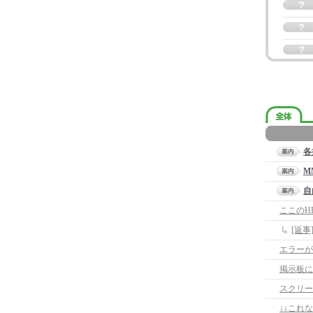
各
M
自
ここのH
エラーが
掲示板に
スクリー
↓↓これ