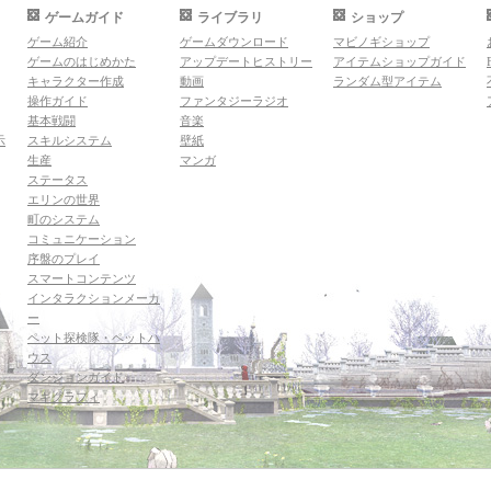
ゲームガイド
ライブラリ
ショップ
ゲーム紹介
ゲームダウンロード
マビノギショップ
ゲームのはじめかた
アップデートヒストリー
アイテムショップガイド
キャラクター作成
動画
ランダム型アイテム
操作ガイド
ファンタジーラジオ
基本戦闘
音楽
示
スキルシステム
壁紙
生産
マンガ
ステータス
エリンの世界
町のシステム
コミュニケーション
序盤のプレイ
スマートコンテンツ
インタラクションメーカ
ー
ペット探検隊・ペットハ
ウス
ダンジョンガイド
マギグラフィ