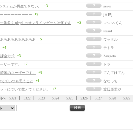
+3
曲システムが再生できない。
never
+9
ーーーーーーーーー
∫直也∫
+5
日本内で一番多く play中のオンラインゲームは何ですか?
マシン-くん
rezard
+5
ああああああああああ
ワッタル
+4
テトラ
+3
]課金方式
Zaregoto
+7
ーザーです。
トラ
+8
事]韓国のユーザーです。
てんてけてん
+1
いてていつも思うこと
ななっち
+2
ットについて教えてください。
渡辺亜里沙
前へ
5321
5322
5323
5324
5325
5326
5327
5328
5329