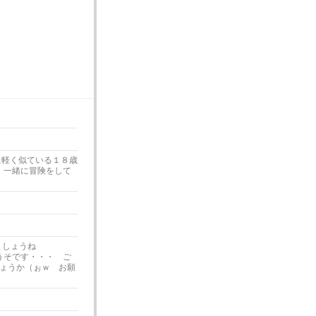
に軽く似ている１８歳
 一緒に冒険をして
ましょうね
うそです・・・ ご
ょうか（ぉｗ お願