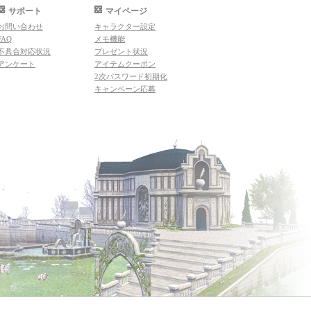
サポート
マイページ
お問い合わせ
キャラクター設定
FAQ
メモ機能
不具合対応状況
プレゼント状況
アンケート
アイテムクーポン
2次パスワード初期化
キャンペーン応募