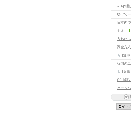
web作
助けてー
+1
ナオ
うわわあ
課金方式
[返事
韓国のユ
[返
OP曲聴
ゲームパ