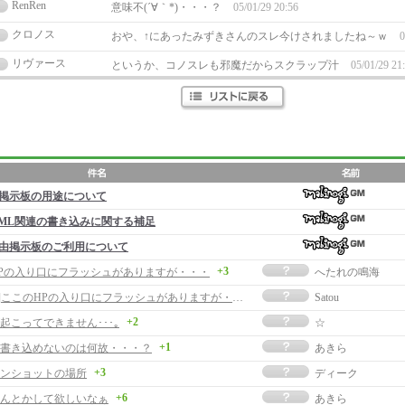
RenRen
意味不(´∀｀*)・・・？
05/01/29 20:56
クロノス
おや、↑にあったみずきさんのスレ今けされましたね～ｗ
0
リヴァース
というか、コノスレも邪魔だからスクラップ汁
05/01/29 21
掲示板の用途について
ML関連の書き込みに関する補足
由掲示板のご利用について
+3
Pの入り口にフラッシュがありますが・・・
へたれの鳴海
[返事]ここのHPの入り口にフラッシュがありますが・・・
Satou
+2
起こってできません･･･｡
☆
+1
書き込めないのは何故・・・？
あきら
+3
ンショットの場所
ディーク
+6
なんとかして欲しいなぁ
あきら