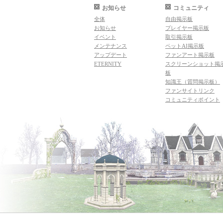
お知らせ
コミュニティ
全体
自由掲示板
お知らせ
プレイヤー掲示板
イベント
取引掲示板
メンテナンス
ペットAI掲示板
アップデート
ファンアート掲示板
ETERNITY
スクリーンショット掲
板
知識王（質問掲示板）
ファンサイトリンク
コミュニティポイント