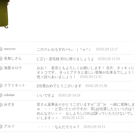
onswew
このスレおもすれー(ぃ （ ＾ω＾）
05/01/29 13:17
名無しさん
(;´Д`) < 逆毛様 ROに帰りましょうよ
05/01/29 13:19
海栗タロウ
おお！ 是非ともよろしくお願いします！ 当方、タッキィ
オトコです。 きっとアナタと楽しい冒険が出来るでしょう！
色々語りあいましょう！
05/01/29 13:31
クラリネット
β当選おめでとうございます
05/01/29 13:38
sukatan
いいですよ
05/01/29 14:19
みずき
皆さん返事ありがとうございますv(￣Д￣)v 一緒に冒険し
ｗ ・・・と言いたいのですが、実はβ当選したというのは
めんなさい＞＜ もしよろしければ譲っていただけないでし
いします＞＜
05/01/29 14:55
アルツ
・・・・・なんだそりゃ？
05/01/29 19:11