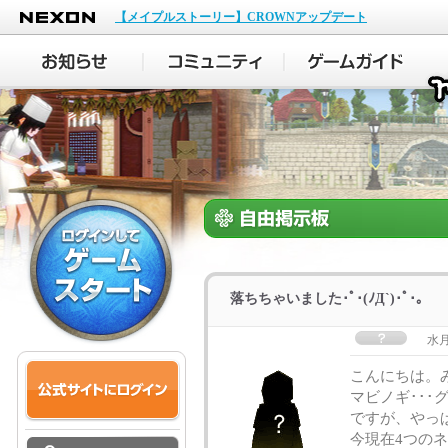
NEXON
【メイプルストーリー】CROWNアップデート
落ちちゃいました･ﾟ･(ﾉД`)･ﾟ･｡
水
こんにちは。み
マビノギ･･
ですが、やっぱり
今現在4つの