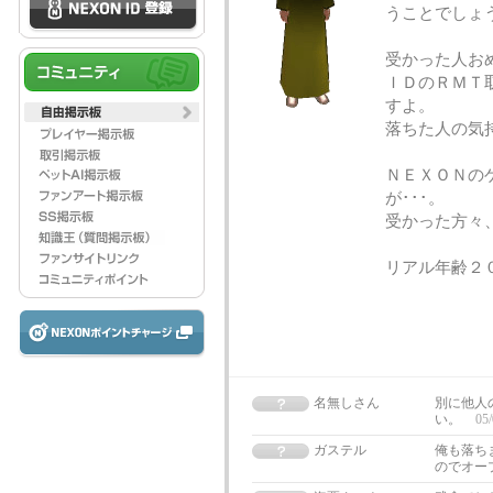
うことでしょう
受かった人おめ
ＩＤのＲＭＴ
すよ。
落ちた人の気持
ＮＥＸＯＮの
が･･･。
受かった方々
リアル年齢２
名無しさん
別に他人
い。
05/
ガステル
俺も落ち
のでオー