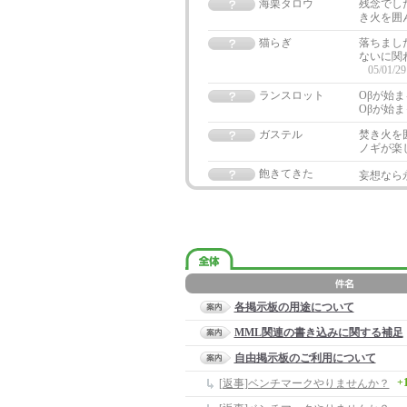
海栗タロウ
残念でし
き火を囲
猫らぎ
落ちました
ないに関わ
05/01/29
ランスロット
Oβが始ま
Oβが始
ガステル
焚き火を
ノギが楽
飽きてきた
妄想なら
各掲示板の用途について
MML関連の書き込みに関する補足
自由掲示板のご利用について
+
[返事]ベンチマークやりませんか？