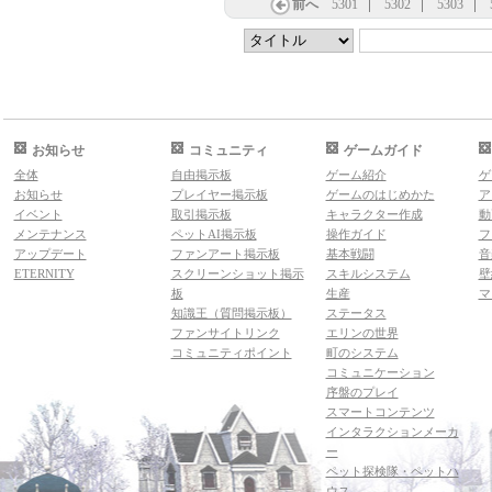
前へ
5301
5302
5303
お知らせ
コミュニティ
ゲームガイド
全体
自由掲示板
ゲーム紹介
ゲ
お知らせ
プレイヤー掲示板
ゲームのはじめかた
ア
イベント
取引掲示板
キャラクター作成
動
メンテナンス
ペットAI掲示板
操作ガイド
フ
アップデート
ファンアート掲示板
基本戦闘
音
ETERNITY
スクリーンショット掲示
スキルシステム
壁
板
生産
マ
知識王（質問掲示板）
ステータス
ファンサイトリンク
エリンの世界
コミュニティポイント
町のシステム
コミュニケーション
序盤のプレイ
スマートコンテンツ
インタラクションメーカ
ー
ペット探検隊・ペットハ
ウス