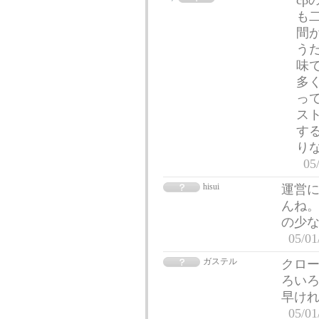
c
も二
間
う
味で
多
っ
ス
す
り
05
hisui
運営
んね。
の少
05/01
ガステル
クロ
ろい
早け
05/01