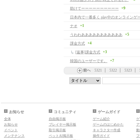
+9
助けてーーーーーーーーーー
+1
ナオ
+5
うわわあああああああああああ
+4
課金方式
+3
[返事]課金方式
+7
韓国のユーザーです。
前へ
5321
5322
5323
お知らせ
コミュニティ
ゲームガイド
全体
自由掲示板
ゲーム紹介
ゲ
お知らせ
プレイヤー掲示板
ゲームのはじめかた
ア
イベント
取引掲示板
キャラクター作成
動
メンテナンス
ペットAI掲示板
操作ガイド
フ