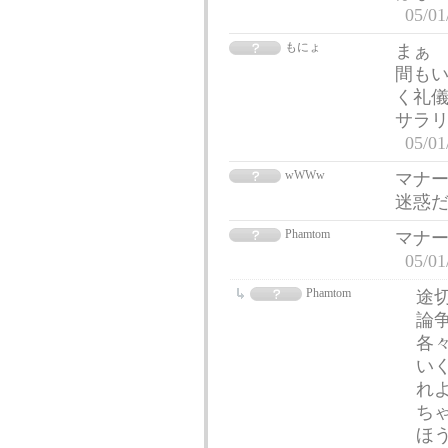
05/01
もにょ
まぁ
間もい
く礼儀
サラ
05/01
wWWw
マナー
迷惑
Phamtom
マナ
05/01
Phamtom
途
論
各
い
れ
ち
ほ