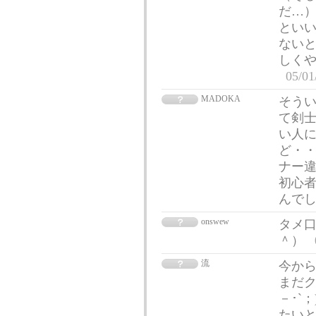
だ…）
といい
ないと
しく
05/01
MADOKA
そうい
て剣
い人に
ど・・
ナー違
初心
んで
onswew
タメ口
＾）
流
今から
まだク
－･`
たいと