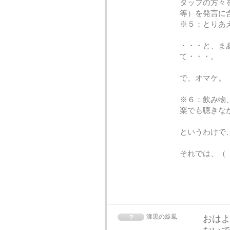
タッフの方々
等）を発言に
※５：とりあ
・・・と、ま
て・・・。
で、オマケ。
※６：飲み物
楽でも聴きなが
というわけで、
それでは、（゜∀
漆黒の旋風
おは