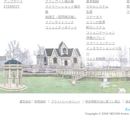
アップデート
ファンアート掲示板
基本戦闘
音
ETERNITY
スクリーンショット掲示
スキルシステム
壁
板
生産
マ
知識王（質問掲示板）
ステータス
ファンサイトリンク
エリンの世界
コミュニティポイント
町のシステム
コミュニケーション
序盤のプレイ
スマートコンテンツ
インタラクションメーカ
ー
ペット探検隊・ペットハ
ウス
ダンジョンガイド
マギグラフィ
運営会社
利用規約
プライバシーポリシー
特定商取引法に基づく表記
資
オ
Copyright © 2009 NEXON Korea Co