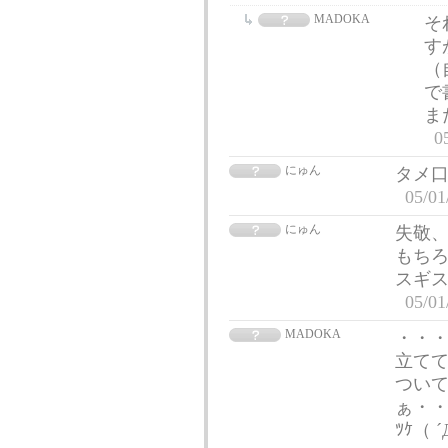
MADOKA
そ
す
（
で
ま
0
にゅん
タメ
05/01
にゅん
失敬、
もちろ
スギ
05/01
MADOKA
・・・
立て
つい
ぁ・・・
ﾂｹ（ ´