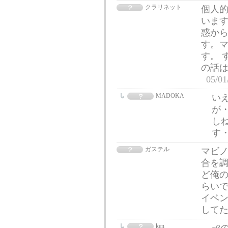
クラリネット
個人
います
惑か
す。
す。 
の話
05/01
MADOKA
い
が
し
す
ガステル
マビノ
合を
ど俺の
らい
イベ
して
ken