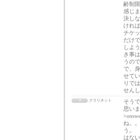
齢制
感じま
決しな
ければ
チケ
だけで
しよう
き事
うので
で、
せてい
りで
せん
クラリネット
そう
思いま
>on
ね。
う。
はな