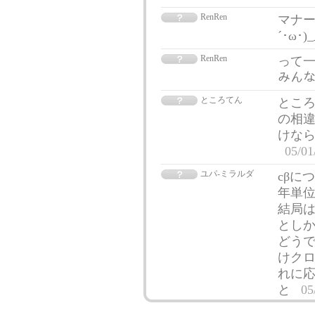
RenRen
マナー
´･ω･)
RenRen
って一
みんな
ところてん
ところ
の相違
けなら
05/01
ユパ‐ミラルダ
cβに
年単位
結局は
とし
どうで
けク
れに
と
05