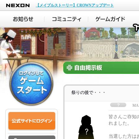
NEXON
【メイプルストーリー】CROWNアップデート
祭りの後で・・・
MA
皆さんご存知
れました。
当選した方は