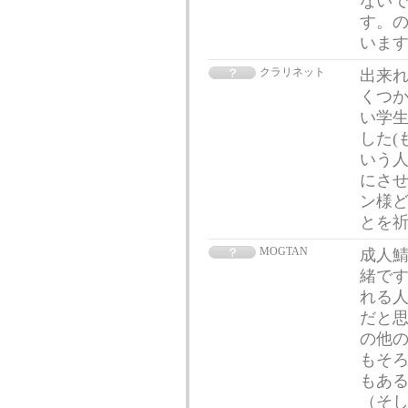
ないで
す。の
いま
クラリネット
出来
くつか
い学
した(
いう
にさせ
ン様ど
とを
MOGTAN
成人
緒です
れる人
だと思
の他の
もそろ
もあ
（そ