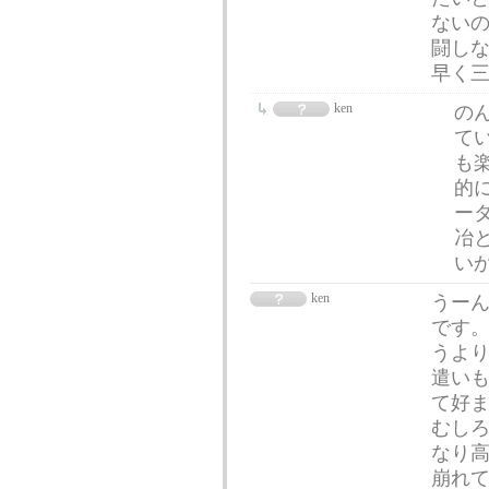
ない
闘しな
早く三
ken
の
て
も
的
ー
冶
い
ken
うー
です。
うよ
遣いも
て好
むしろ
なり
崩れて