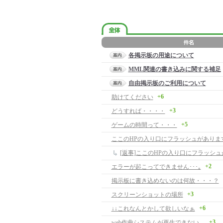
各掲示板の用途について
MML関連の書き込みに関する補足
自由掲示板のご利用について
+6
助けてください
+3
どうすれば・・・・
+5
ゲームの時間って・・・
ここのHPの入り口にフラッシュがありま
+2
エラーが起こってできません･･･｡
掲示板に書き込めないのは何故・・・？
+3
スクリーンショットの場所
+6
↓↓これなんとかして欲しいなぁ
+3
web作曲システムが再生できない。