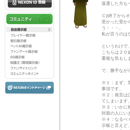
落選した方も
Ｃβ終了から
受かった受か
う・・・。
私が言うのはなん
というわけで
こちらは２０
重複な気もしま
で、勝手なが
※１：まず、
事項です。
※２：発言は[
てしまいます
※３：いかに
対面の人にい
※４：なるべ
示板と言えど