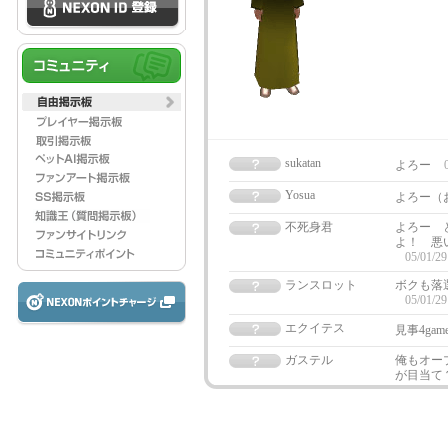
sukatan
よろー
Yosua
よろー（
不死身君
よろー 
よ！ 悪
05/01/29
ランスロット
ボクも落
05/01/29
エクイテス
見事4ga
ガステル
俺もオー
が目当て