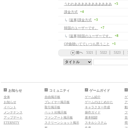
+5
うわわあああああああああああ
+4
課金方式
+3
[返事]課金方式
+7
韓国のユーザーです。
+8
[返事]韓国のユーザーです。
+1
OP曲聴いてていつも思うこと
前へ
5321
5322
5323
お知らせ
コミュニティ
ゲームガイド
全体
自由掲示板
ゲーム紹介
ゲ
お知らせ
プレイヤー掲示板
ゲームのはじめかた
ア
イベント
取引掲示板
キャラクター作成
動
メンテナンス
ペットAI掲示板
操作ガイド
フ
アップデート
ファンアート掲示板
基本戦闘
音
ETERNITY
スクリーンショット掲示
スキルシステム
壁
板
生産
マ