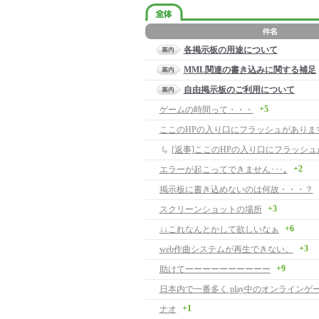
各掲示板の用途について
MML関連の書き込みに関する補足
自由掲示板のご利用について
+5
ゲームの時間って・・・
ここのHPの入り口にフラッシュがありま
+2
エラーが起こってできません･･･｡
掲示板に書き込めないのは何故・・・？
+3
スクリーンショットの場所
+6
↓↓これなんとかして欲しいなぁ
+3
web作曲システムが再生できない。
+9
助けてーーーーーーーーーー
+1
ナオ