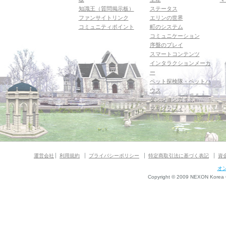
知識王（質問掲示板）
ステータス
ファンサイトリンク
エリンの世界
コミュニティポイント
町のシステム
コミュニケーション
序盤のプレイ
スマートコンテンツ
インタラクションメーカ
ー
ペット探検隊・ペットハ
ウス
ダンジョンガイド
マギグラフィ
運営会社
利用規約
プライバシーポリシー
特定商取引法に基づく表記
資
オ
Copyright © 2009 NEXON Korea Co