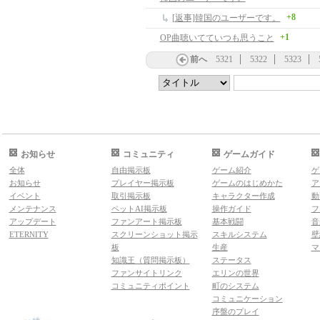
+8
[返事]韓国のユーザーです。
+1
OP曲聴いてていつも思うこと
前へ
5321
5322
5323
お知らせ
コミュニティ
ゲームガイド
全体
自由掲示板
ゲーム紹介
ゲ
お知らせ
プレイヤー掲示板
ゲームのはじめかた
ア
イベント
取引掲示板
キャラクター作成
動
メンテナンス
ペットAI掲示板
操作ガイド
フ
アップデート
ファンアート掲示板
基本戦闘
音
ETERNITY
スクリーンショット掲示
スキルシステム
壁
板
生産
マ
知識王（質問掲示板）
ステータス
ファンサイトリンク
エリンの世界
コミュニティポイント
町のシステム
コミュニケーション
序盤のプレイ