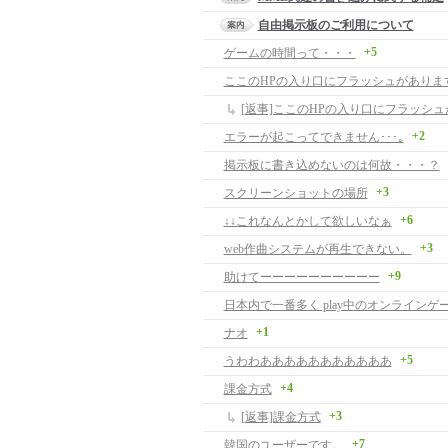
自由掲示板のご利用について
+5
ゲームの時間って・・・
ここのHPの入り口にフラッシュがありま
+2
エラーが起こってできません･･･｡
掲示板に書き込めないのは何故・・・？
+3
スクリーンショットの場所
+6
↓↓これなんとかして欲しいなぁ
+3
web作曲システムが再生できない。
+9
助けてーーーーーーーーーー
+1
ナオ
+5
うわわあああああああああああ
+4
課金方式
+3
[返事]課金方式
+7
韓国のユーザーです。