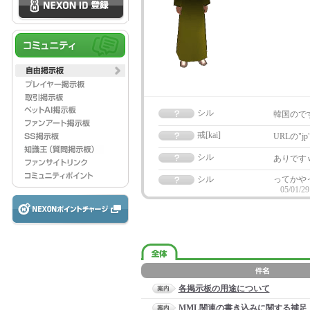
シル
韓国ので
戒[kai]
URLの"j
シル
ありです
シル
ってかや
05/01/29
各掲示板の用途について
MML関連の書き込みに関する補足