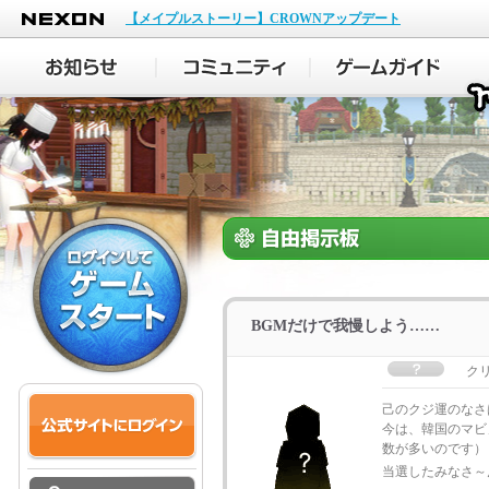
NEXON
【メイプルストーリー】CROWNアップデート
BGMだけで我慢しよう……
ク
己のクジ運のなさ
今は、韓国のマビ
数が多いのです）
当選したみなさ～