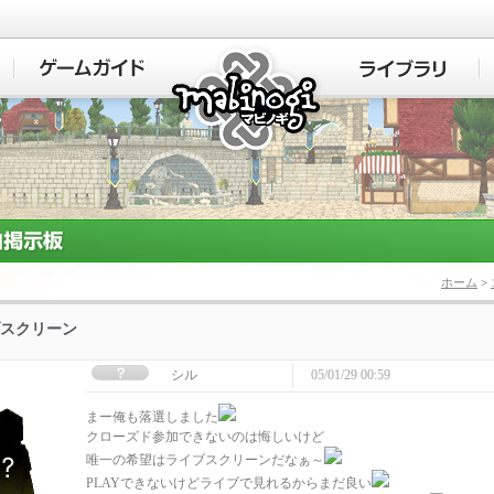
マビノギ
ホーム
>
スクリーン
シル
05/01/29 00:59
まー俺も落選しました
クローズド参加できないのは悔しいけど
唯一の希望はライブスクリーンだなぁ～
PLAYできないけどライブで見れるからまだ良い