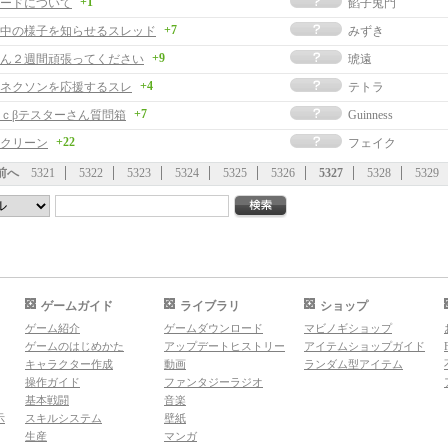
+1
ードについて
餡子兎門
+7
中の様子を知らせるスレッド
みずき
+9
ん２週間頑張ってください
琥遠
+4
ネクソンを応援するスレ
テトラ
+7
ｃβテスターさん質問箱
Guinness
+22
クリーン
フェイク
前へ
5321
5322
5323
5324
5325
5326
5327
5328
5329
ゲームガイド
ライブラリ
ショップ
ゲーム紹介
ゲームダウンロード
マビノギショップ
ゲームのはじめかた
アップデートヒストリー
アイテムショップガイド
キャラクター作成
動画
ランダム型アイテム
操作ガイド
ファンタジーラジオ
基本戦闘
音楽
示
スキルシステム
壁紙
生産
マンガ