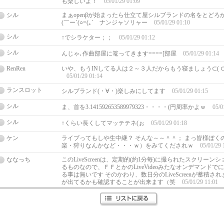
も楽しいよ！
05/01/29 01:09
シル
まぁopenβが始まったら仕立て屋シルブランドの名をとどろ
(￣ー´(○=(｡´ ナンジャソリャー
05/01/29 01:10
シル
↑でシラケター；；
05/01/29 01:12
シル
んじゃ､作曲部屋に篭ってきます====[部屋
05/01/29 01:14
RenRen
いや、もうINしてる人は２～３人だからもう寝ましょう⊂( ⊂(´
05/01/29 01:14
ランスロット
シルブランド(・∀・)楽しみにしてます
05/01/29 01:15
シル
ま、首を3.141592653589979323・・・・(円周率かよｗ
05/0
シル
↑くらい長くしてマッテテネ(ぉ
05/01/29 01:18
ケン
ライブってもしや生中継？ そんな～～＾＾； まっ皆様ぼく
楽・狩りなんかなど・・・ｗ）をみてくだされｗ
05/01/29 
ななっち
このLiveScreenは、定期的(約1分毎)に撮られたスクリー
るものなので、ＦＦとかのLiveVideoみたなオンデマンド
る事は無いです そのかわり、数日分のLiveScreenが蓄積
が出てるかも確認することが出来ます（笑
05/01/29 11:01