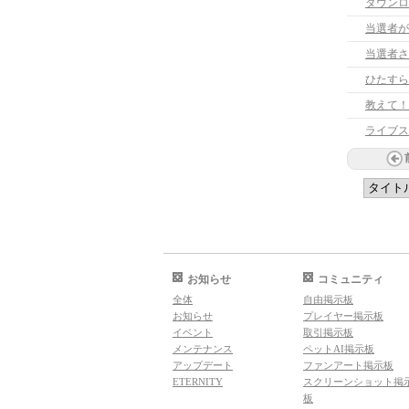
ダウンロ
当選者が
当選者さ
ひたすら
教えて！
ライブス
お知らせ
コミュニティ
全体
自由掲示板
お知らせ
プレイヤー掲示板
イベント
取引掲示板
メンテナンス
ペットAI掲示板
アップデート
ファンアート掲示板
ETERNITY
スクリーンショット掲
板