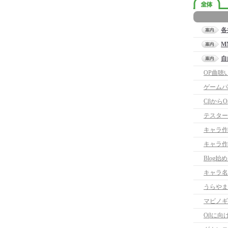
各
M
自
OP曲聴
ゲームパ
Cβから
テスター
キャラ作
キャラ作
Blog始
キャラ名
うらやま
マビノギ
Oβに向