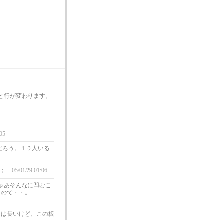
押すと行が変わります。
:05
いだろう。１０人いる
；；
05/01/29 01:06
ゃあそんなに凹むこ
もので・・。
月は長いけど、この板