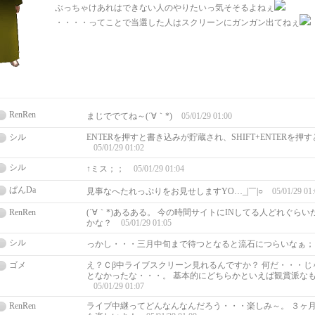
ぶっちゃけあれはできない人のやりたいっ気そそるよねぇ
・・・・ってことで当選した人はスクリーンにガンガン出てねぇ
RenRen
まじででてね～(´∀｀*)
05/01/29 01:00
シル
ENTERを押すと書き込みが貯蔵され、SHIFT+ENTERを
05/01/29 01:02
シル
↑ミス；；
05/01/29 01:04
ぱんDa
見事なへたれっぷりをお見せしますYO…_|￣|○
05/01/29 01
RenRen
(´∀｀*)あるある。 今の時間サイトにINしてる人どれぐら
かな？
05/01/29 01:05
シル
っかし・・・三月中旬まで待つとなると流石につらいなぁ
ゴメ
え？Ｃβ中ライブスクリーン見れるんですか？ 何だ・・・じ
となかったな・・・。 基本的にどちらかといえば観賞派な
05/01/29 01:07
RenRen
ライブ中継ってどんなんなんだろう・・・楽しみ～。 ３ヶ