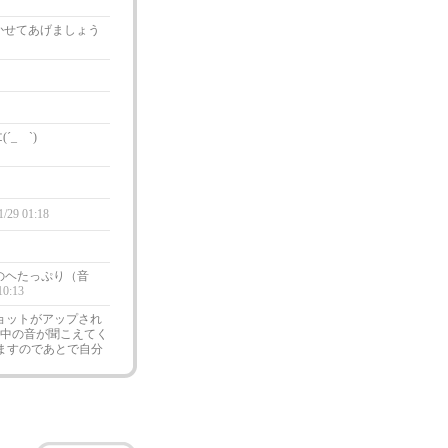
かせてあげましょう
_ゝ`)
1/29 01:18
のヘたっぷり（音
10:13
ンショットがアップされ
でに中の音が聞こえてく
されますのであとで自分