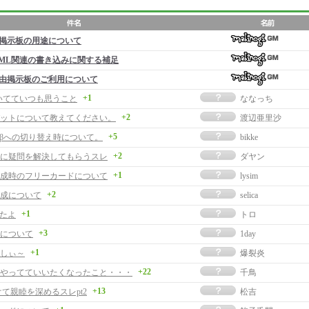
掲示板の用途について
ML関連の書き込みに関する補足
由掲示板のご利用について
+1
いてていつも思うこと
ななっち
+2
ットについて教えてください。
渡辺亜里沙
+5
Oβへの切り替え時について。
bikke
+2
に疑問を解決してもらうスレ
ダヤン
+1
成時のフリーカードについて
lysim
+2
成について
selica
+1
めたよ
トロ
+3
について
1day
+1
しぃ～
爆裂炎
+22
やってていいたくなったこと・・・
千鳥
+13
けて親睦を深めるスレpt2
松吉