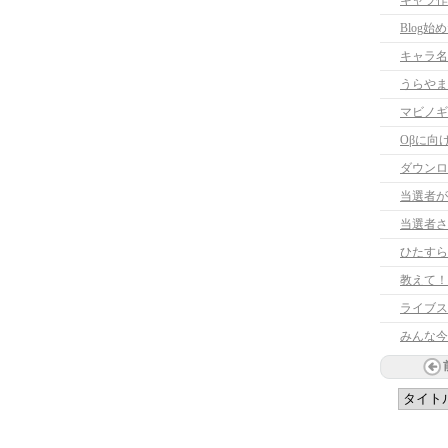
キャラ作
Blog始
キャラ名
うらやま
マビノギ
Oβに向
ダウンロ
当選者が
当選者さ
ひたすら
教えて！
ライブス
みんな今