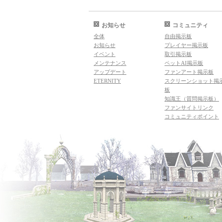
お知らせ
コミュニティ
全体
自由掲示板
お知らせ
プレイヤー掲示板
イベント
取引掲示板
メンテナンス
ペットAI掲示板
アップデート
ファンアート掲示板
ETERNITY
スクリーンショット掲
板
知識王（質問掲示板）
ファンサイトリンク
コミュニティポイント