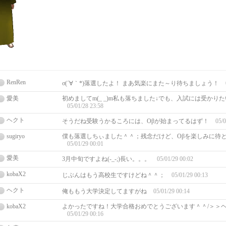
RenRen
σ(´∀｀*)落選したよ！ まあ気楽にまた～り待ちましょう！
愛美
初めましてm(_ _)m私も落ちました↓でも、入試には受かりた
05/01/28 23:58
ヘクト
そうだね受験うかるころには、Oβが始まってるはず！
05/0
sugiryo
僕も落選しちぃました＾＾；残念だけど、Oβを楽しみに待
05/01/29 00:01
愛美
3月中旬ですよね(-_-;)長い。。。
05/01/29 00:02
kobaX2
じぶんはもう高校生ですけどね＾＾；
05/01/29 00:13
ヘクト
俺ももう大学決定してますがね
05/01/29 00:14
kobaX2
よかったですね！大学合格おめでとうございます＾＾/＞＞
05/01/29 00:16