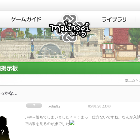
マビノギ
ホーム
>
っかな…
kobaX2
05/01/28 23:48
いや～落ちてしまいました＾＾；まっ！仕方ないですね。なんか入
で結果を見るのが嫌でした