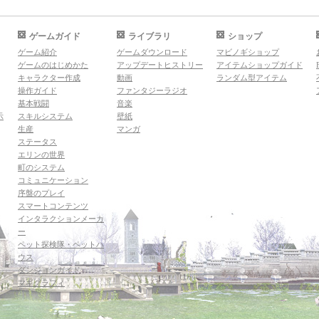
ゲームガイド
ライブラリ
ショップ
ゲーム紹介
ゲームダウンロード
マビノギショップ
ゲームのはじめかた
アップデートヒストリー
アイテムショップガイド
キャラクター作成
動画
ランダム型アイテム
操作ガイド
ファンタジーラジオ
基本戦闘
音楽
示
スキルシステム
壁紙
生産
マンガ
ステータス
エリンの世界
町のシステム
コミュニケーション
序盤のプレイ
スマートコンテンツ
インタラクションメーカ
ー
ペット探検隊・ペットハ
ウス
ダンジョンガイド
マギグラフィ