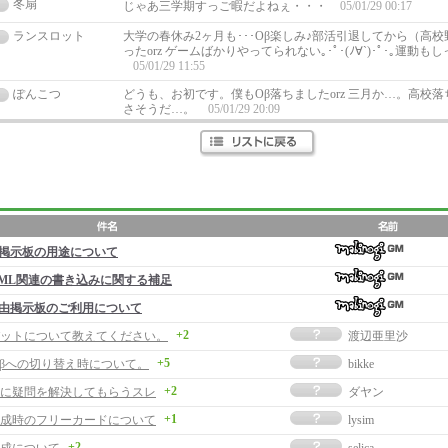
冬扇
じゃあ三学期すっご暇だよねぇ・・・
05/01/29 00:17
ランスロット
大学の春休み2ヶ月も･･･Oβ楽しみ♪部活引退してから（高
ったorz ゲームばかりやってられない｡･ﾟ･(ﾉ∀`)･ﾟ･｡運動
05/01/29 11:55
ぽんこつ
どうも、お初です。僕もOβ落ちましたorz 三月か…。高校
さそうだ…。
05/01/29 20:09
掲示板の用途について
ML関連の書き込みに関する補足
由掲示板のご利用について
+2
ットについて教えてください。
渡辺亜里沙
+5
Oβへの切り替え時について。
bikke
+2
に疑問を解決してもらうスレ
ダヤン
+1
成時のフリーカードについて
lysim
+2