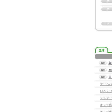
各
M
自
ゲームパ
Cβから
テスター
キャラ作