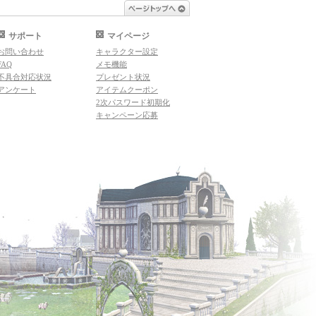
ページトップへ
サポート
マイページ
お問い合わせ
キャラクター設定
FAQ
メモ機能
不具合対応状況
プレゼント状況
アンケート
アイテムクーポン
2次パスワード初期化
キャンペーン応募