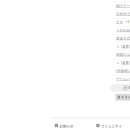
助けてー
+1
ナオ
うわわあ
課金方式
[返事
韓国のユ
[返
OP曲聴
ゲームパ
お知らせ
コミュニティ