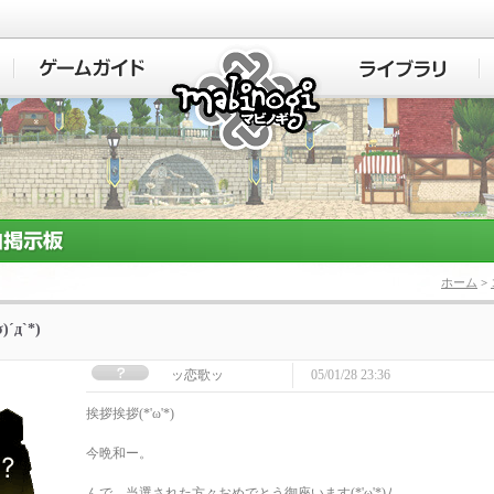
マビノギ
ホーム
>
σ)´д`*)
ッ恋歌ッ
05/01/28 23:36
挨拶挨拶(*'ω'*)
今晩和ー。
んで、当選された方々おめでとう御座います(*'ω'*)ﾉ