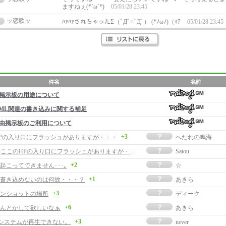
ますねぇ(*´ω`*)
05/01/28 23:45
ッ恋歌ッ
ﾊｧﾊｧされちゃったΣ（ﾟДﾟ≡ﾟДﾟ） (*ﾉωﾉ)（ﾏﾃ
05/01/28 23:45
掲示板の用途について
ML関連の書き込みに関する補足
由掲示板のご利用について
+3
Pの入り口にフラッシュがありますが・・・
へたれの鳴海
[返事]ここのHPの入り口にフラッシュがありますが・・・
Satou
+2
起こってできません･･･｡
☆
+1
書き込めないのは何故・・・？
あきら
+3
ンショットの場所
ディーク
+6
なんとかして欲しいなぁ
あきら
+3
曲システムが再生できない。
never