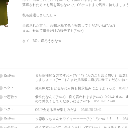
落選された方々も気を落ちないで、Oβテストまで気長に待ちましょう
私も落選しましたしｗ
当選された方々、SS掲示板で色々報告してくださいね(*ﾉωﾉ)
まぁ、せめて風景だけの報告でも(*ﾉωﾉ)
さて、ROに戻ろうかなｗ
RenRen
また個性的な方ですね～(´∀｀*)（人のこと言え無い） 落
しましょ～ヽ(´ー｀)ノ また掲示板に遊びに来てくださいね
ヘクト
俺もROにもどるかねｗ俺も掲示板みにこうようっと
05/01/
ッ恋歌ッ
個性だなんて(*ﾉωﾉ) 良く言われます(*ﾉωﾉ)（ﾓｳｶｴﾚ ま
ので仲良くしてくださいねぇ(*'ω'*)ﾉ
05/01/28 23:40
ヘクト
Oβで会える日が楽しみだよ
05/01/28 23:42
RenRen
ッ恋歌ッちゃんカワイイーーーー(*´д｀*)ﾊｧﾊｧ！！！！
05/
ッ恋歌ッ
そうですねー^^* 会えたらいいですねー♪ そう考えると