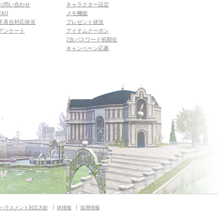
お問い合わせ
キャラクター設定
FAQ
メモ機能
不具合対応状況
プレゼント状況
アンケート
アイテムクーポン
2次パスワード初期化
キャンペーン応募
ハラスメント対応方針
IR情報
採用情報