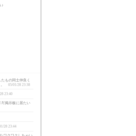
♪
選したもの同士仲良く
～。
05/01/28 23:38
28 23:40
ぁ、まだ掲示板に居たい
01/28 23:44
またワクワクしちゃい