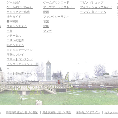
ゲーム紹介
ゲームダウンロード
マビノギショップ
ゲームのはじめかた
アップデートヒストリー
アイテムショップガイド
キャラクター作成
動画
ランダム型アイテム
操作ガイド
ファンタジーラジオ
基本戦闘
音楽
示
スキルシステム
壁紙
生産
マンガ
ステータス
エリンの世界
町のシステム
コミュニケーション
序盤のプレイ
スマートコンテンツ
インタラクションメーカ
ー
ペット探検隊・ペットハ
ウス
ダンジョンガイド
マギグラフィ
ー
特定商取引法に基づく表記
資金決済法に基づく表記
著作権ガイドライン
カスタマー