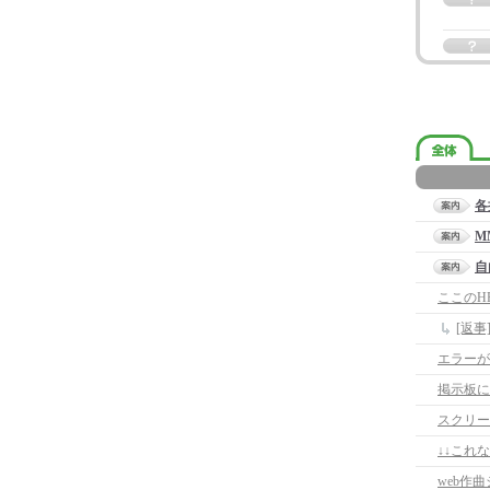
各
M
自
ここのH
エラーが
掲示板に
スクリー
↓↓これ
web作