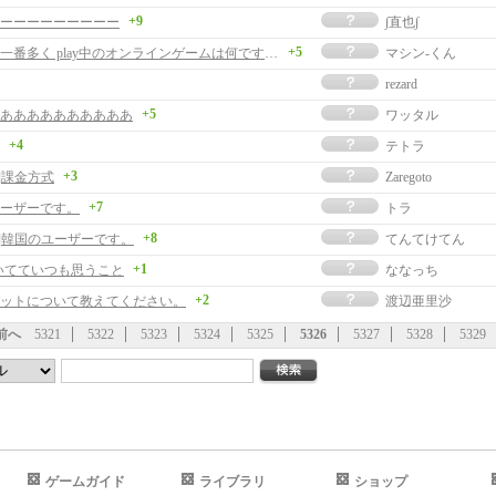
+9
ーーーーーーーーー
∫直也∫
+5
日本内で一番多く play中のオンラインゲームは何ですか?
マシン-くん
rezard
+5
ああああああああああ
ワッタル
+4
テトラ
+3
]課金方式
Zaregoto
+7
ーザーです。
トラ
+8
事]韓国のユーザーです。
てんてけてん
+1
いてていつも思うこと
ななっち
+2
ットについて教えてください。
渡辺亜里沙
前へ
5321
5322
5323
5324
5325
5326
5327
5328
5329
ゲームガイド
ライブラリ
ショップ