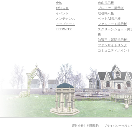
全体
自由掲示板
お知らせ
プレイヤー掲示板
イベント
取引掲示板
メンテナンス
ペットAI掲示板
アップデート
ファンアート掲示板
ETERNITY
スクリーンショット掲
板
知識王（質問掲示板）
ファンサイトリンク
コミュニティポイント
運営会社
利用規約
プライバシーポリシ