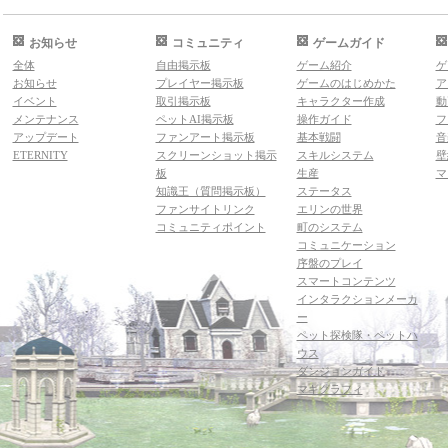
お知らせ
コミュニティ
ゲームガイド
全体
自由掲示板
ゲーム紹介
ゲ
お知らせ
プレイヤー掲示板
ゲームのはじめかた
ア
イベント
取引掲示板
キャラクター作成
動
メンテナンス
ペットAI掲示板
操作ガイド
フ
アップデート
ファンアート掲示板
基本戦闘
音
ETERNITY
スクリーンショット掲示
スキルシステム
壁
板
生産
マ
知識王（質問掲示板）
ステータス
ファンサイトリンク
エリンの世界
コミュニティポイント
町のシステム
コミュニケーション
序盤のプレイ
スマートコンテンツ
インタラクションメーカ
ー
ペット探検隊・ペットハ
ウス
ダンジョンガイド
マギグラフィ