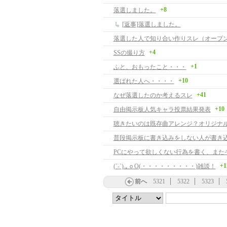
+8
落選しました。
[返事]落選しました。
+4
SSの撮り方
+1
ふと、おもったこと・・・
+10
選ばれた人へ・・・・
+41
なぜ落選したのか考えるスレ
+10
自由掲示板人気キャラ投票結果発表
聴きたいのは既存曲アレンジ？オリジナ
普段掲示板に書き込みをしない人が書き
+1
(´-`).｡ｏO(・・・・・・・・・)雑談！
前へ
5321
5322
5323