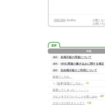
RenRen
心配しな
人間いろ
各掲示板の用途について
MML関連の書き込みに関する補足
自由掲示板のご利用について
落選どころか…
+1
[返事]落選どころか…
落選してしまった・・・・・
+97
マビノキでどういうことが楽しみか
+21
クローズドβテストって？