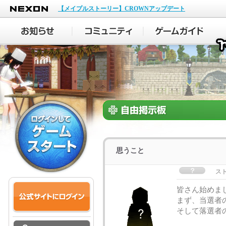
NEXON
【メイプルストーリー】CROWNアップデート
思うこと
ス
皆さん始めま
まず、当選者
そして落選者