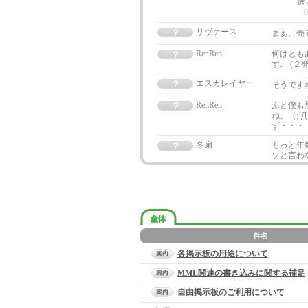
選
0
リヴァース
まぁ、売
RenRen
何はとも
す。 (２
エスカレイヤー
そうです
RenRen
ふと僕も
ね。（;
ず・・・！！
冬扇
もっと年
ソと言わ
各掲示板の用途について
MML関連の書き込みに関する補足
自由掲示板のご利用について