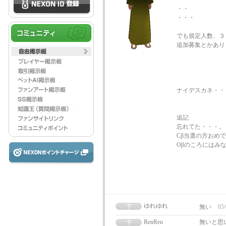
・・
・・・
でも規定人数、３
追加募集とかあり
ナイデスカネ・・・
追記
忘れてた・・・。
Cβ当選の方おめ
Oβのころにはみ
ゆれゆれ
無い
05/
RenRen
無いと思