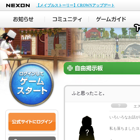
NEXON
【メイプルストーリー】CROWNアップデート
ふと思ったこと。
エ
いろいろなお話が
私も落ちましたヨ
・