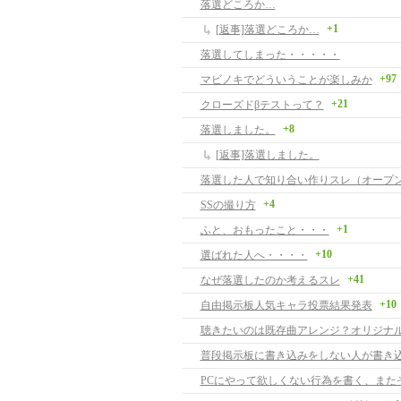
落選どころか…
+1
[返事]落選どころか…
落選してしまった・・・・・
+97
マビノキでどういうことが楽しみか
+21
クローズドβテストって？
+8
落選しました。
[返事]落選しました。
+4
SSの撮り方
+1
ふと、おもったこと・・・
+10
選ばれた人へ・・・・
+41
なぜ落選したのか考えるスレ
+10
自由掲示板人気キャラ投票結果発表
聴きたいのは既存曲アレンジ？オリジナ
普段掲示板に書き込みをしない人が書き