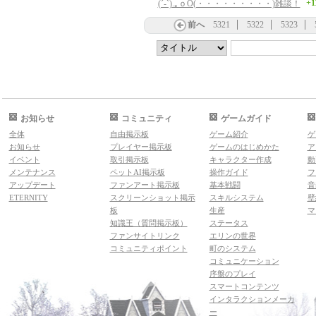
+1
(´-`).｡ｏO(・・・・・・・・・)雑談！
前へ
5321
5322
5323
お知らせ
コミュニティ
ゲームガイド
全体
自由掲示板
ゲーム紹介
ゲ
お知らせ
プレイヤー掲示板
ゲームのはじめかた
ア
イベント
取引掲示板
キャラクター作成
動
メンテナンス
ペットAI掲示板
操作ガイド
フ
アップデート
ファンアート掲示板
基本戦闘
音
ETERNITY
スクリーンショット掲示
スキルシステム
壁
板
生産
マ
知識王（質問掲示板）
ステータス
ファンサイトリンク
エリンの世界
コミュニティポイント
町のシステム
コミュニケーション
序盤のプレイ
スマートコンテンツ
インタラクションメーカ
ー