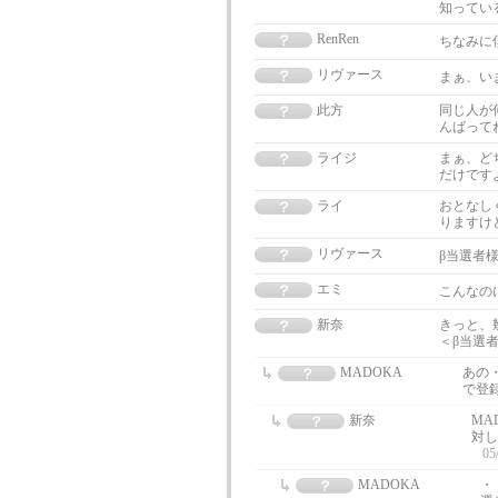
知ってい
RenRen
ちなみに
リヴァース
まぁ、い
此方
同じ人が
んばって
ライジ
まぁ、ど
だけですよー
ライ
おとなし
りますけ
リヴァース
β当選者
エミ
こんなの
新奈
きっと、
＜β当選
MADOKA
あの
で登
新奈
MA
対し
05
MADOKA
・