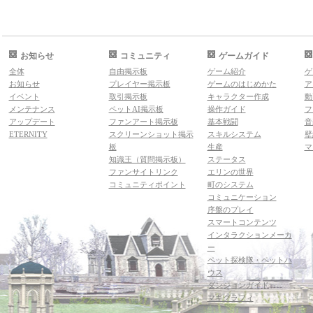
お知らせ
コミュニティ
ゲームガイド
全体
自由掲示板
ゲーム紹介
ゲ
お知らせ
プレイヤー掲示板
ゲームのはじめかた
ア
イベント
取引掲示板
キャラクター作成
動
メンテナンス
ペットAI掲示板
操作ガイド
フ
アップデート
ファンアート掲示板
基本戦闘
音
ETERNITY
スクリーンショット掲示
スキルシステム
壁
板
生産
マ
知識王（質問掲示板）
ステータス
ファンサイトリンク
エリンの世界
コミュニティポイント
町のシステム
コミュニケーション
序盤のプレイ
スマートコンテンツ
インタラクションメーカ
ー
ペット探検隊・ペットハ
ウス
ダンジョンガイド
マギグラフィ