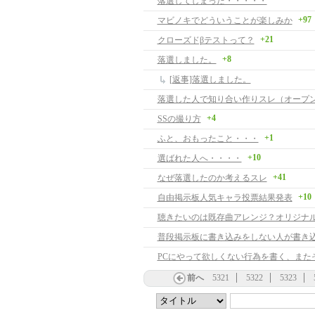
落選してしまった・・・・・
+97
マビノキでどういうことが楽しみか
+21
クローズドβテストって？
+8
落選しました。
[返事]落選しました。
+4
SSの撮り方
+1
ふと、おもったこと・・・
+10
選ばれた人へ・・・・
+41
なぜ落選したのか考えるスレ
+10
自由掲示板人気キャラ投票結果発表
聴きたいのは既存曲アレンジ？オリジナ
普段掲示板に書き込みをしない人が書き
前へ
5321
5322
5323