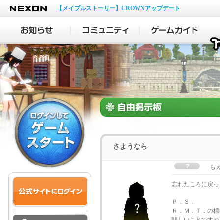
NEXON
【メイプルストーリー】CROWNアップデート
さようなら
も
忘れたころに戻っ
Ｐ．Ｓ．
Ｒ．Ｍ．Ｔ．の標
悲しいことですね