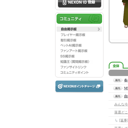
各
M
自
みんな今
落選どこ
[返