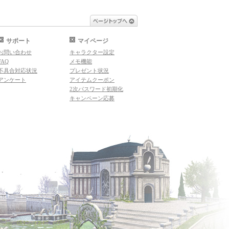
ページトップへ
サポート
マイページ
お問い合わせ
キャラクター設定
FAQ
メモ機能
不具合対応状況
プレゼント状況
アンケート
アイテムクーポン
2次パスワード初期化
キャンペーン応募