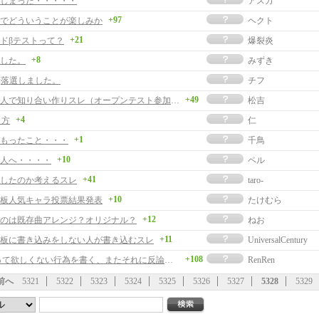
しまった・・・・・
アスカ
+97
でどういうことが楽しみか
ヘクト
+21
ドβテストって？
爆裂炎
+8
した。
みずき
事]落選しました。
チフ
+49
落選した人で知り合い作りスレ（オープンテスト参加者用）
松吉
+4
り方
仁
+1
もったこと・・・
千鳥
+10
人へ・・・・
ペル
+41
したのか考えるスレ
taro-
+10
板人気キャラ投票結果発表
たけむら
+12
のは既存曲アレンジ？オリジナル？
ねお
+11
板に書き込みをしない人が書き込むスレ
UniversalCentury
+108
PCにやって欲しくない行為を書く、またそれに反論するスレ
RenRen
前へ
5321
5322
5323
5324
5325
5326
5327
5328
5329