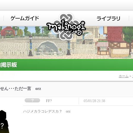
マビノギ
ホーム
>
せん･･･ただ一言 orz
FF?
05/01/28 21:38
ハジメカラコレデスカ？ orz