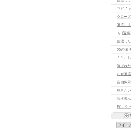
落選して
マビノキ
クローズ
落選しま
[返
SSの撮
ふと、お
選ばれた
なぜ落選
自由掲示
聴きたい
普段掲示