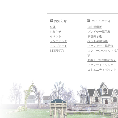
お知らせ
コミュニティ
全体
自由掲示板
お知らせ
プレイヤー掲示板
イベント
取引掲示板
メンテナンス
ペットAI掲示板
アップデート
ファンアート掲示板
ETERNITY
スクリーンショット掲
板
知識王（質問掲示板）
ファンサイトリンク
コミュニティポイント