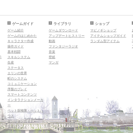
ゲームガイド
ライブラリ
ショップ
ゲーム紹介
ゲームダウンロード
マビノギショップ
ゲームのはじめかた
アップデートヒストリー
アイテムショップガイド
キャラクター作成
動画
ランダム型アイテム
操作ガイド
ファンタジーラジオ
基本戦闘
音楽
示
スキルシステム
壁紙
生産
マンガ
ステータス
エリンの世界
町のシステム
コミュニケーション
序盤のプレイ
スマートコンテンツ
インタラクションメーカ
ー
ペット探検隊・ペットハ
ウス
ダンジョンガイド
マギグラフィ