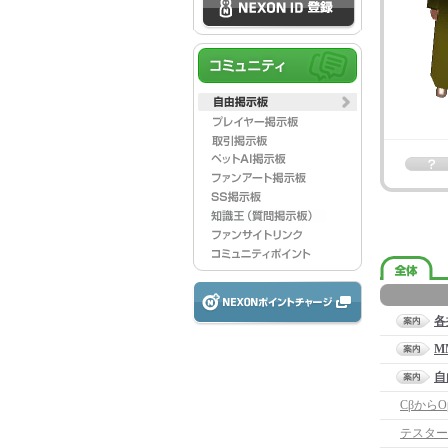
各
M
自
Cβから
テスター