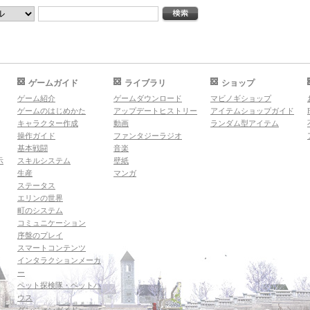
ゲームガイド
ライブラリ
ショップ
ゲーム紹介
ゲームダウンロード
マビノギショップ
ゲームのはじめかた
アップデートヒストリー
アイテムショップガイド
キャラクター作成
動画
ランダム型アイテム
操作ガイド
ファンタジーラジオ
基本戦闘
音楽
示
スキルシステム
壁紙
生産
マンガ
ステータス
エリンの世界
町のシステム
コミュニケーション
序盤のプレイ
スマートコンテンツ
インタラクションメーカ
ー
ペット探検隊・ペットハ
ウス