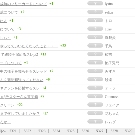
+1
成時のフリーカードについて
lysim
+2
成について
selica
+1
めたよ
トロ
+3
について
1day
+1
しぃ～
爆裂炎
+22
やってていいたくなったこと・・・
千鳥
+13
けて親睦を深めるスレpt2
松吉
+1
ードについて
餡子兎門
+7
中の様子を知らせるスレッド
みずき
+9
ん２週間頑張ってください
琥遠
+4
ネクソンを応援するスレ
テトラ
+7
ｃβテスターさん質問箱
Guinness
+22
クリーン
フェイク
+17
まで何していましたか？
花ちゃん
ろか…
レムダ
前へ
5321
5322
5323
5324
5325
5326
5327
5328
5329