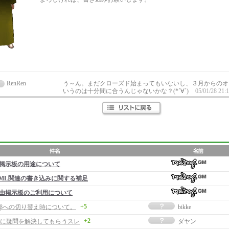
RenRen
う～ん。まだクローズド始まってもいないし、３月からのオ
いうのは十分間に合うんじゃないかな？(*´∀`)
05/01/28 21:
掲示板の用途について
ML関連の書き込みに関する補足
由掲示板のご利用について
+5
Oβへの切り替え時について。
bikke
+2
に疑問を解決してもらうスレ
ダヤン