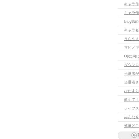
キャラ作
キャラ作
Blog始
キャラ名
うらやま
マビノギ
Oβに向
ダウンロ
当選者が
当選者さ
ひたすら
教えて！
ライブス
みんな今
落選どこ