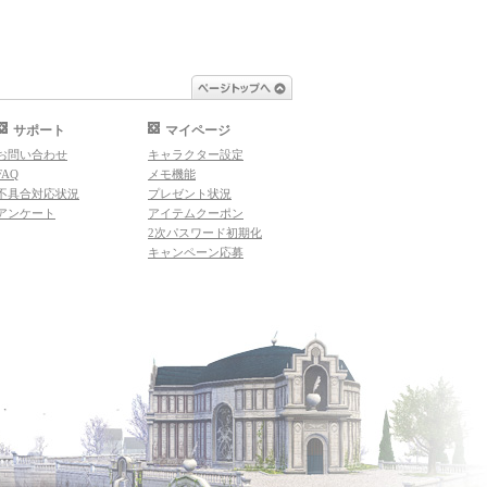
ページトップへ
サポート
マイページ
お問い合わせ
キャラクター設定
FAQ
メモ機能
不具合対応状況
プレゼント状況
アンケート
アイテムクーポン
2次パスワード初期化
キャンペーン応募