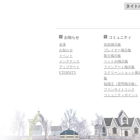
お知らせ
コミュニティ
全体
自由掲示板
お知らせ
プレイヤー掲示板
イベント
取引掲示板
メンテナンス
ペットAI掲示板
アップデート
ファンアート掲示板
ETERNITY
スクリーンショット掲
板
知識王（質問掲示板）
ファンサイトリンク
コミュニティポイント