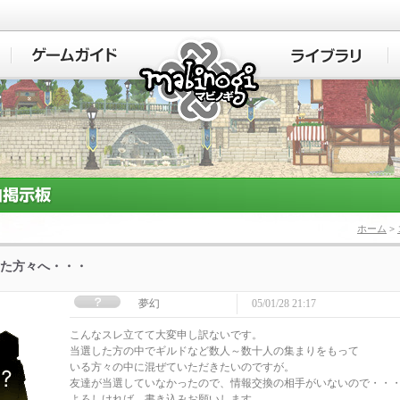
マビノギ
ホーム
>
た方々へ・・・
夢幻
05/01/28 21:17
こんなスレ立てて大変申し訳ないです。
当選した方の中でギルドなど数人～数十人の集まりをもって
いる方々の中に混ぜていただきたいのですが。
友達が当選していなかったので、情報交換の相手がいないので・・
よろしければ、書き込みお願いします。