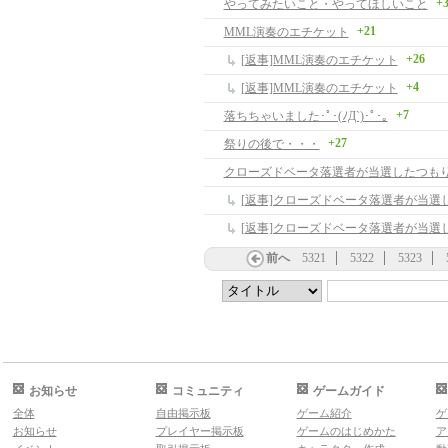
+
やってみたいこと・やってほしいこと
+21
MML演奏のエチケット
+26
[返事]MML演奏のエチケット
+4
[返事]MML演奏のエチケット
+7
落ちちゃいました･ﾟ･(ﾉД`)･ﾟ･｡
+27
祭りの後で・・・
クローズドベータ落選者が当選したつも
前へ
5321
5322
5323
お知らせ
コミュニティ
ゲームガイド
全体
自由掲示板
ゲーム紹介
ゲ
お知らせ
プレイヤー掲示板
ゲームのはじめかた
ア