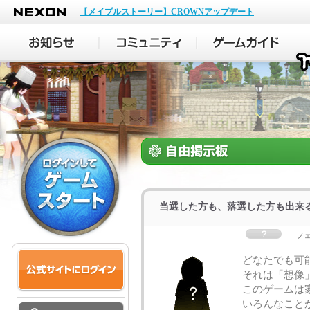
NEXON
【メイプルストーリー】CROWNアップデート
当選した方も、落選した方も出来
フ
どなたでも可
それは「想像
このゲームは
いろんなこと