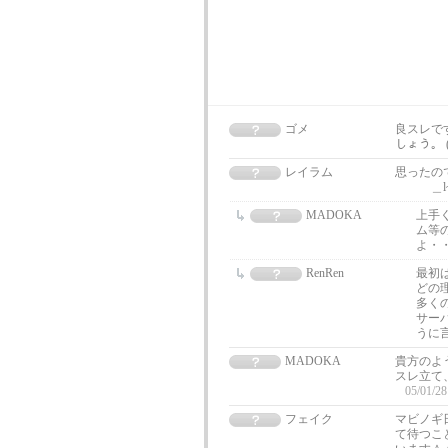
ゴメ
良スレで
しょう。 ( 
レイラム
思ったの
＿l~
MADOKA
上手
ム等
よ・
RenRen
最初
どの
多く
サー
うに言
MADOKA
貴方のよう
スレ立て
05/01/28
フェイク
マビノギ
て待つこ