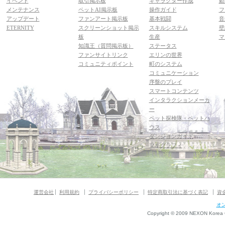
イベント
取引掲示板
キャラクター作成
動
メンテナンス
ペットAI掲示板
操作ガイド
フ
アップデート
ファンアート掲示板
基本戦闘
音
ETERNITY
スクリーンショット掲示
スキルシステム
壁
板
生産
マ
知識王（質問掲示板）
ステータス
ファンサイトリンク
エリンの世界
コミュニティポイント
町のシステム
コミュニケーション
序盤のプレイ
スマートコンテンツ
インタラクションメーカ
ー
ペット探検隊・ペットハ
ウス
ダンジョンガイド
マギグラフィ
運営会社
利用規約
プライバシーポリシー
特定商取引法に基づく表記
資
オ
Copyright © 2009 NEXON Korea Co