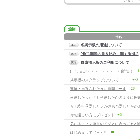
います＾
各掲示板の用途について
MML関連の書き込みに関する補足
自由掲示板のご利用について
+1
(´-`).｡ｏO(・・・・・・・・・)雑談！
+37
掲示板のスクラップについて・・・
+28
落選・当選された方に質問でーす
落選した人がさも当選したかのように振
[返事]落選した人がさも当選したかの
+6
待ち遠しい方にプレゼント
+10
はじめまして（＾＾*