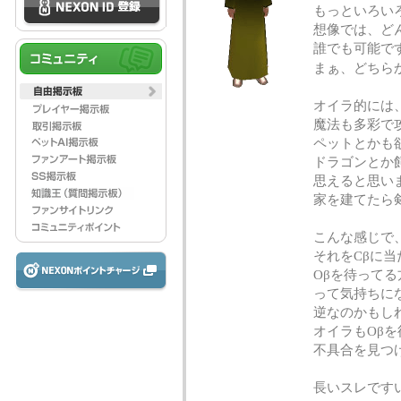
もっといろい
想像では、ど
誰でも可能で
まぁ、どちら
オイラ的には
魔法も多彩で
ペットとかも
ドラゴンとか
思えると思い
家を建てたら
こんな感じで
それをCβに当
Oβを待って
って気持ちに
逆なのかもし
オイラもOβを
不具合を見つ
長いスレです