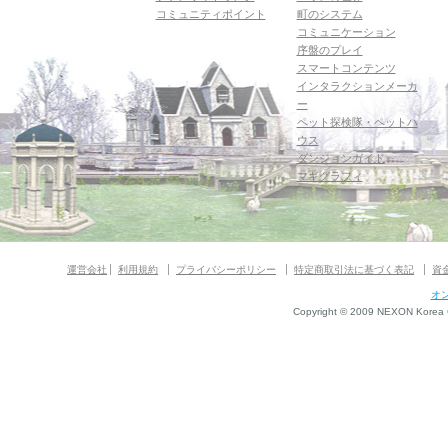
コミュニティポイント
町のシステム
コミュニケーション
序盤のプレイ
スマートコンテンツ
インタラクションメーカ
ー
ペット探検隊・ペットハ
ウス
ダンジョンガイド
マギグラフィ
運営会社
利用規約
プライバシーポリシー
特定商取引法に基づく表記
資
オ
Copyright © 2009 NEXON Korea Co