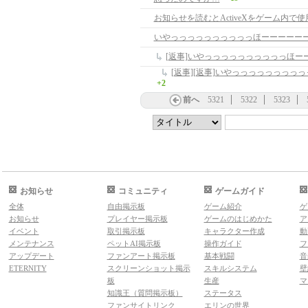
いやっっっっっっっっっっほーーーーー
+2
前へ
5321
5322
5323
お知らせ
コミュニティ
ゲームガイド
全体
自由掲示板
ゲーム紹介
ゲ
お知らせ
プレイヤー掲示板
ゲームのはじめかた
ア
イベント
取引掲示板
キャラクター作成
動
メンテナンス
ペットAI掲示板
操作ガイド
フ
アップデート
ファンアート掲示板
基本戦闘
音
ETERNITY
スクリーンショット掲示
スキルシステム
壁
板
生産
マ
知識王（質問掲示板）
ステータス
ファンサイトリンク
エリンの世界