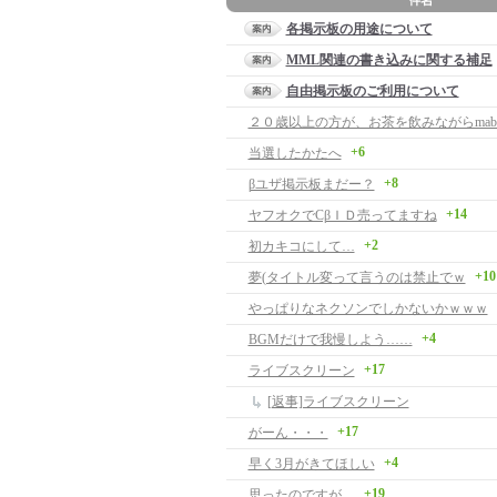
各掲示板の用途について
MML関連の書き込みに関する補足
自由掲示板のご利用について
+6
当選したかたへ
+8
βユザ掲示板まだー？
+14
ヤフオクでCβＩＤ売ってますね
+2
初カキコにして…
+10
夢(タイトル変って言うのは禁止でｗ
やっぱりなネクソンでしかないかｗｗｗ
+4
BGMだけで我慢しよう……
+17
ライブスクリーン
[返事]ライブスクリーン
+17
がーん・・・
+4
早く3月がきてほしい
+19
思ったのですが…