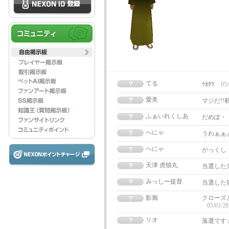
てる
ｳｶﾀﾜ
05/
愛美
マジだ!!
ふぁいれくしあ
だめぽ・
へにゃ
うわぁぁ
へにゃ
がっくし
天津 虎猫丸
当選した方々
みっしー提督
当選した
影鴉
クローズ
05/01/28
リオ
落選です