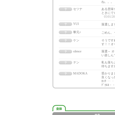
ね。。。
セツナ
ある意味す
ときにで
05/01/28
YUI
落選しま
黎元♪
ごめん、
ケン
そうです
す！！オ
silence
落選～ 
い楽しん
テン
私も落ちま
待ちますか
MADOKA
受かりま
良くなった
ｶｯﾀ･･･
ﾃﾞｸﾙﾖ・