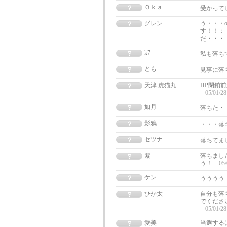
Ｏｋａ
受かってし
グレン
う・・・o
す！！；
だ・・・・
k7
私も落ち
とも
見事に落ち
天津 虎猫丸
HP閉鎖
05/01/28
如月
落ちた・
影鴉
・・・落
セツナ
落ちてま
紫
落ちまし
う！
05/
ケン
うううう
ひか太
自分も落
でくださ
05/01/28
愛美
当選する