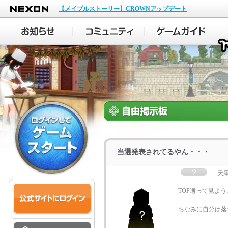
NEXON
【メイプルストーリー】CROWNアップデート
当選発表されてるやん・・・
天津
TOP逝って見よ
ちなみに自分は落ち