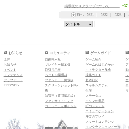
+37
掲示板のスクラップについて・・・
前へ
5321
5322
5323
お知らせ
コミュニティ
ゲームガイド
全体
自由掲示板
ゲーム紹介
ゲ
お知らせ
プレイヤー掲示板
ゲームのはじめかた
ア
イベント
取引掲示板
キャラクター作成
動
メンテナンス
ペットAI掲示板
操作ガイド
フ
アップデート
ファンアート掲示板
基本戦闘
音
ETERNITY
スクリーンショット掲示
スキルシステム
壁
板
生産
マ
知識王（質問掲示板）
ステータス
ファンサイトリンク
エリンの世界
コミュニティポイント
町のシステム
コミュニケーション
序盤のプレイ
スマートコンテンツ
インタラクションメーカ