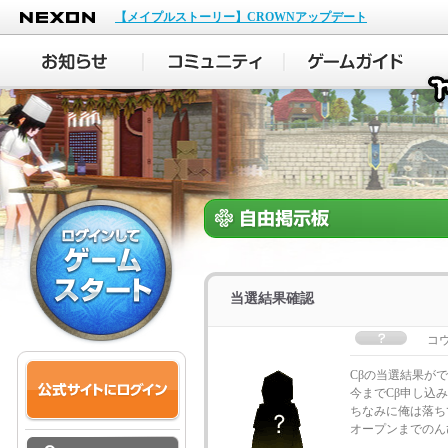
NEXON
【メイプルストーリー】CROWNアップデート
当選結果確認
コ
Cβの当選結果が
今までCβ申し込
ちなみに俺は落ちて
オープンまでのん