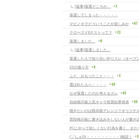
+1
[返事]落選どころか…
落選してしまった・・・・・
+97
マビノキでどういうことが楽しみか
+21
クローズドβテストって？
+8
落選しました。
[返事]落選しました。
+4
SSの撮り方
+1
ふと、おもったこと・・・
+10
選ばれた人へ・・・・
+41
なぜ落選したのか考えるスレ
+10
自由掲示板人気キャラ投票結果発表
聴きたいのは既存曲アレンジ？オリジナ
普段掲示板に書き込みをしない人が書き
+1
(´-`).｡ｏO(・・・・・・・・・)雑談！