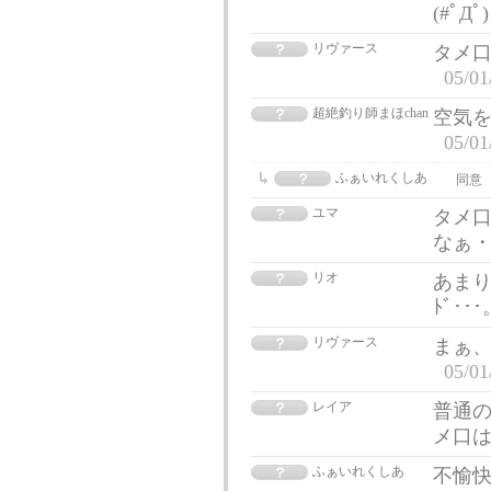
(#ﾟДﾟ
リヴァース
タメ
05/01
超絶釣り師まほchan
空気
05/01
ふぁいれくしあ
同意
ユマ
タメ
なぁ
リオ
あまり
ﾄﾞ･･
リヴァース
まぁ
05/01
レイア
普通
メ口
ふぁいれくしあ
不愉