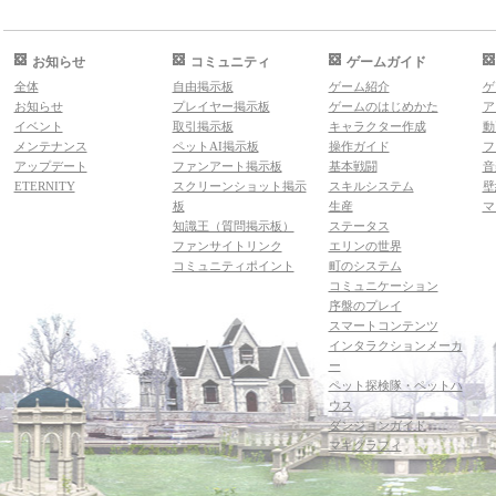
お知らせ
コミュニティ
ゲームガイド
全体
自由掲示板
ゲーム紹介
ゲ
お知らせ
プレイヤー掲示板
ゲームのはじめかた
ア
イベント
取引掲示板
キャラクター作成
動
メンテナンス
ペットAI掲示板
操作ガイド
フ
アップデート
ファンアート掲示板
基本戦闘
音
ETERNITY
スクリーンショット掲示
スキルシステム
壁
板
生産
マ
知識王（質問掲示板）
ステータス
ファンサイトリンク
エリンの世界
コミュニティポイント
町のシステム
コミュニケーション
序盤のプレイ
スマートコンテンツ
インタラクションメーカ
ー
ペット探検隊・ペットハ
ウス
ダンジョンガイド
マギグラフィ