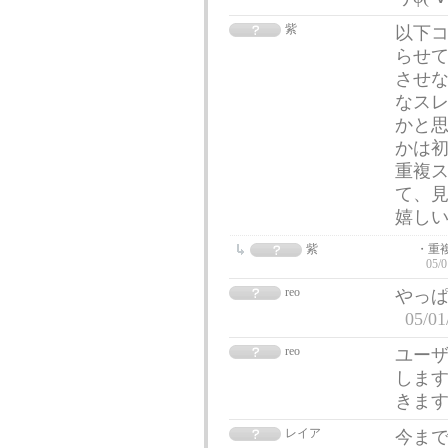
紫
以下
らせて
させ
なス
かと思
かは
重複
て、
嬉しい
紫
・重
05/0
reo
やっぱ
05/01
reo
ユー
します
きますね
レイア
今まで