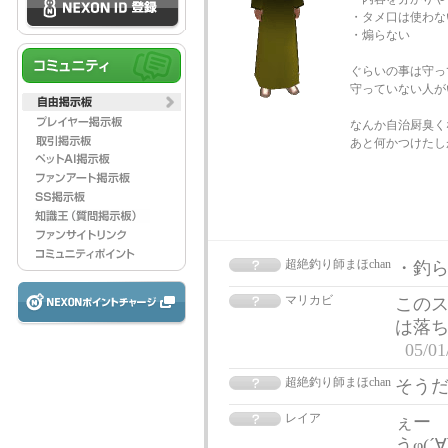
・タメ口は使わな
・煽らない
ぐらいの事は守っ
守っていない人が
なんか自治厨臭く
あと何かつけたし
超絶釣り師まほchan
・釣
マリカビ
このス
は落
05/01
超絶釣り師まほchan
そう
レイア
ぇー
うφ(´