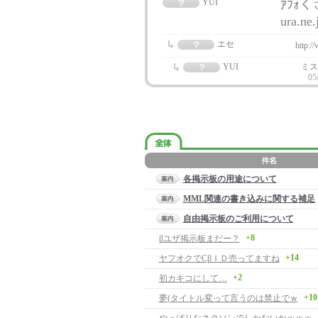
YUI
ｱﾌｫく
ura.ne
エセ
http:/
YUI
ミス
05
各掲示板の用途について
MML関連の書き込みに関する補足
自由掲示板のご利用について
+8
βユザ掲示板まだー？
+14
ヤフオクでCβＩＤ売ってますね
+2
初カキコにして…
+10
夢(タイトル変って言うのは禁止でｗ