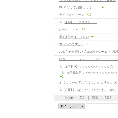
やっぱりなネクソンでしかないかｗｗｗ
+4
BGMだけで我慢しよう……
+17
ライブスクリーン
[返事]ライブスクリーン
+17
がーん・・・
+4
早く3月がきてほしい
+19
思ったのですが…
いやっっっっっっっっっっほーーーーー
+2
まじめにやってただけに、かなりムカつ
[返事]まじめにやってただけに、かな
前へ
5321
5322
5323