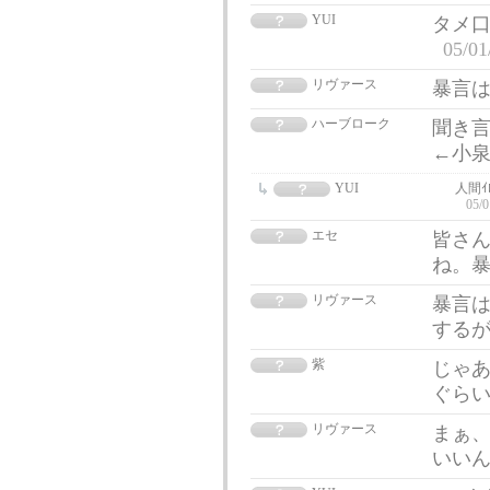
YUI
タメ口
05/01
リヴァース
暴言
ハーブローク
聞き
←小泉
YUI
人間ｲ
05/0
エセ
皆さん
ね。
リヴァース
暴言
する
紫
じゃ
ぐら
リヴァース
まぁ
いい