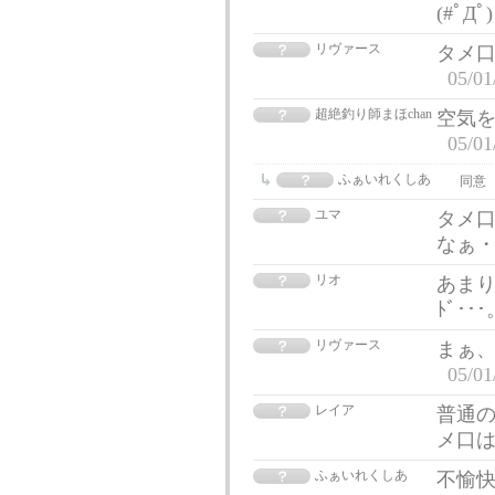
(#ﾟДﾟ
リヴァース
タメ
05/01
超絶釣り師まほchan
空気
05/01
ふぁいれくしあ
同意
ユマ
タメ
なぁ
リオ
あまり
ﾄﾞ･･
リヴァース
まぁ
05/01
レイア
普通
メ口
ふぁいれくしあ
不愉