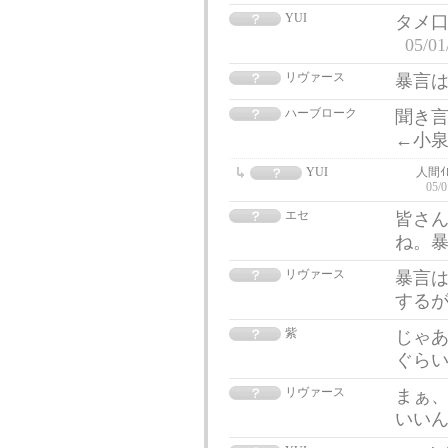
YUI
タメ口
05/01
リヴァース
暴言
ハーブローク
聞き
←小泉
YUI
人間ｲ
05/0
エセ
皆さん
ね。
リヴァース
暴言
する
紫
じゃ
ぐら
リヴァース
まぁ
いい