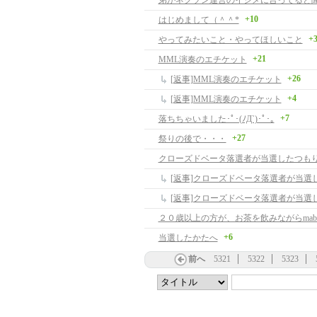
+10
はじめまして（＾＾*
+
やってみたいこと・やってほしいこと
+21
MML演奏のエチケット
+26
[返事]MML演奏のエチケット
+4
[返事]MML演奏のエチケット
+7
落ちちゃいました･ﾟ･(ﾉД`)･ﾟ･｡
+27
祭りの後で・・・
クローズドベータ落選者が当選したつも
+6
当選したかたへ
前へ
5321
5322
5323