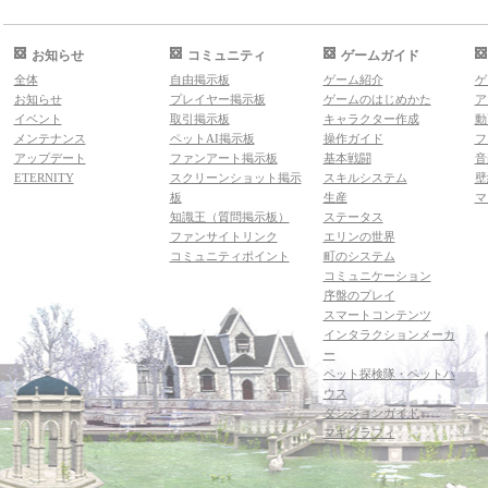
お知らせ
コミュニティ
ゲームガイド
全体
自由掲示板
ゲーム紹介
ゲ
お知らせ
プレイヤー掲示板
ゲームのはじめかた
ア
イベント
取引掲示板
キャラクター作成
動
メンテナンス
ペットAI掲示板
操作ガイド
フ
アップデート
ファンアート掲示板
基本戦闘
音
ETERNITY
スクリーンショット掲示
スキルシステム
壁
板
生産
マ
知識王（質問掲示板）
ステータス
ファンサイトリンク
エリンの世界
コミュニティポイント
町のシステム
コミュニケーション
序盤のプレイ
スマートコンテンツ
インタラクションメーカ
ー
ペット探検隊・ペットハ
ウス
ダンジョンガイド
マギグラフィ