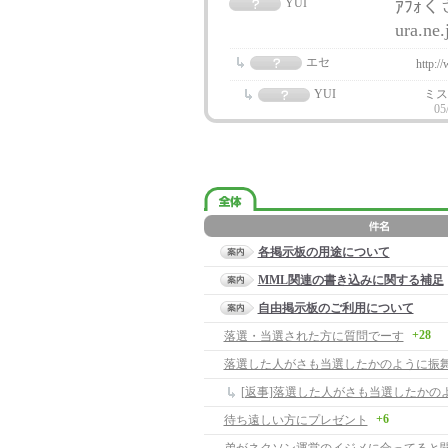
YUI
ｱﾌｫく
ura.ne
エセ
http:/
YUI
ミス
05
各掲示板の用途について
MML関連の書き込みに関する補足
自由掲示板のご利用について
+28
落選・当選された方に質問でーす
落選した人がさも当選したかのように振
[返事]落選した人がさも当選したかの
+6
待ち遠しい方にプレゼント