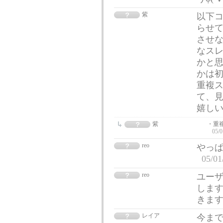
紫
以下
らせて
させ
なス
かと思
かは
重複
て、
嬉しい
紫
・重
05/0
reo
やっぱ
05/01
reo
ユー
します
きますね
レイア
今まで