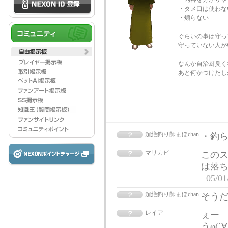
・タメ口は使わな
・煽らない
ぐらいの事は守っ
守っていない人が
なんか自治厨臭く
あと何かつけたし
超絶釣り師まほchan
・釣
マリカビ
このス
は落
05/01
超絶釣り師まほchan
そう
レイア
ぇー
うφ(´