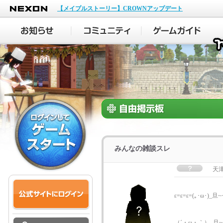
NEXON
【メイプルストーリー】CROWNアップデート
みんなの雑談スレ
天津
ε=ε=ε=(｡･ω･
（´・ω・｀）_旦~