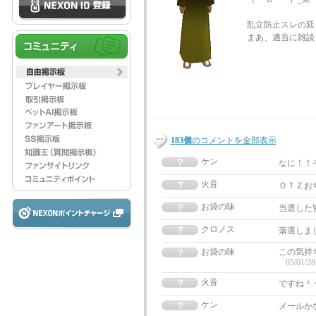
乱立防止スレの延
まあ、適当に雑談
183個
のコメントを全部表示
ケン
なに！！
火音
ＯＴＺお
お袋の味
当選した
クロノス
落選しま
お袋の味
この気持
05/01/28
火音
ですね＾
ケン
メールか