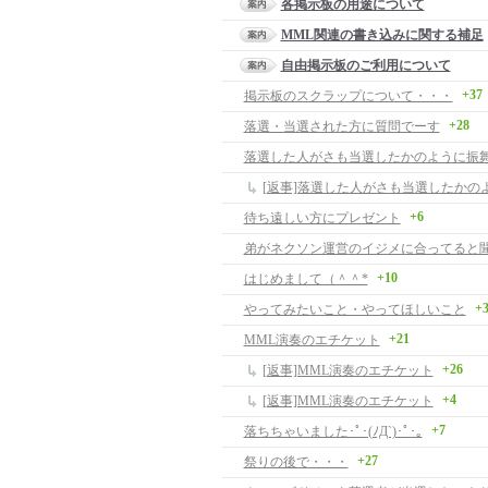
各掲示板の用途について
MML関連の書き込みに関する補足
自由掲示板のご利用について
+37
掲示板のスクラップについて・・・
+28
落選・当選された方に質問でーす
落選した人がさも当選したかのように振
[返事]落選した人がさも当選したかの
+6
待ち遠しい方にプレゼント
+10
はじめまして（＾＾*
+
やってみたいこと・やってほしいこと
+21
MML演奏のエチケット
+26
[返事]MML演奏のエチケット
+4
[返事]MML演奏のエチケット
+7
落ちちゃいました･ﾟ･(ﾉД`)･ﾟ･｡
+27
祭りの後で・・・