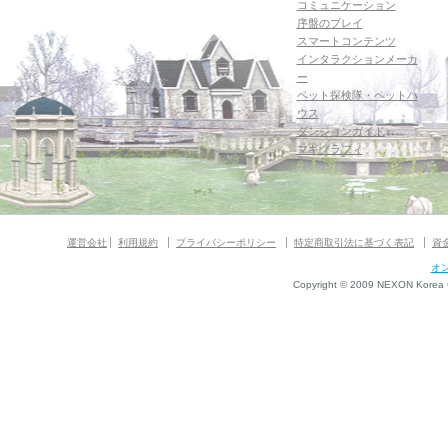
コミュニケーション
序盤のプレイ
スマートコンテンツ
インタラクションメーカ
ー
ペット探検隊・ペットハ
ウス
ダンジョンガイド
マギグラフィ
運営会社
利用規約
プライバシーポリシー
特定商取引法に基づく表記
資
オ
Copyright © 2009 NEXON Korea Co