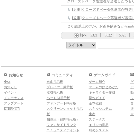
クローズドベータ落選者が当選したつも
前へ
5321
5322
5323
お知らせ
コミュニティ
ゲームガイド
全体
自由掲示板
ゲーム紹介
ゲ
お知らせ
プレイヤー掲示板
ゲームのはじめかた
ア
イベント
取引掲示板
キャラクター作成
動
メンテナンス
ペットAI掲示板
操作ガイド
フ
アップデート
ファンアート掲示板
基本戦闘
音
ETERNITY
スクリーンショット掲示
スキルシステム
壁
板
生産
マ
知識王（質問掲示板）
ステータス
ファンサイトリンク
エリンの世界
コミュニティポイント
町のシステム