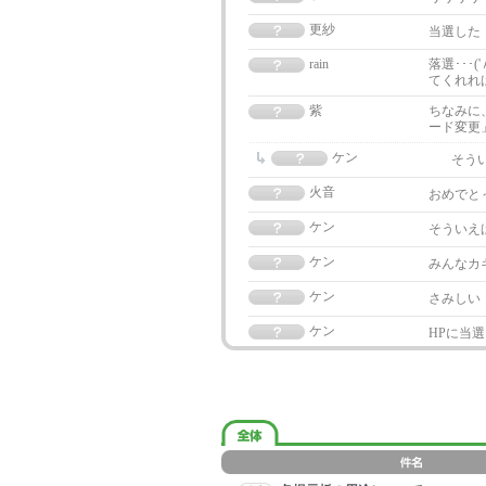
更紗
当選した・
rain
落選･･･
てくれれ
紫
ちなみに
ード変更
ケン
そう
火音
おめでと
ケン
そういえ
ケン
みんなカ
ケン
さみしい
ケン
HPに当