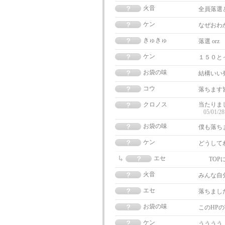
火音
全員落選
ケン
なぜおわ
きゅきゅ
落選 orz
ケン
１５０と
お袋の味
結構いい
コウ
落ちます皆
クロノス
当たりま
05/01/28
お袋の味
僕も落ち
ケン
どうして
エセ
TO
火音
みんな自
エセ
落ちました
お袋の味
このHP
ケン
うううう