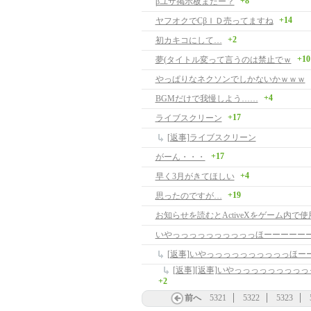
+8
βユザ掲示板まだー？
+14
ヤフオクでCβＩＤ売ってますね
+2
初カキコにして…
+10
夢(タイトル変って言うのは禁止でｗ
やっぱりなネクソンでしかないかｗｗｗ
+4
BGMだけで我慢しよう……
+17
ライブスクリーン
[返事]ライブスクリーン
+17
がーん・・・
+4
早く3月がきてほしい
+19
思ったのですが…
いやっっっっっっっっっっほーーーーー
+2
前へ
5321
5322
5323