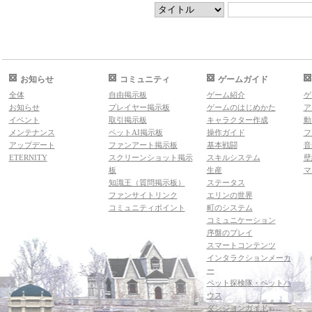
お知らせ
コミュニティ
ゲームガイド
全体
自由掲示板
ゲーム紹介
ゲ
お知らせ
プレイヤー掲示板
ゲームのはじめかた
ア
イベント
取引掲示板
キャラクター作成
動
メンテナンス
ペットAI掲示板
操作ガイド
フ
アップデート
ファンアート掲示板
基本戦闘
音
ETERNITY
スクリーンショット掲示
スキルシステム
壁
板
生産
マ
知識王（質問掲示板）
ステータス
ファンサイトリンク
エリンの世界
コミュニティポイント
町のシステム
コミュニケーション
序盤のプレイ
スマートコンテンツ
インタラクションメーカ
ー
ペット探検隊・ペットハ
ウス
ダンジョンガイド