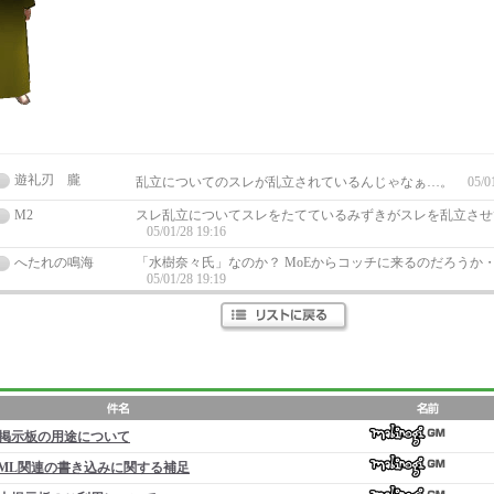
遊礼刃 朧
乱立についてのスレが乱立されているんじゃなぁ…。
05/0
M2
スレ乱立についてスレをたてているみずきがスレを乱立させ
05/01/28 19:16
へたれの鳴海
「水樹奈々氏」なのか？ MoEからコッチに来るのだろうか
05/01/28 19:19
掲示板の用途について
ML関連の書き込みに関する補足