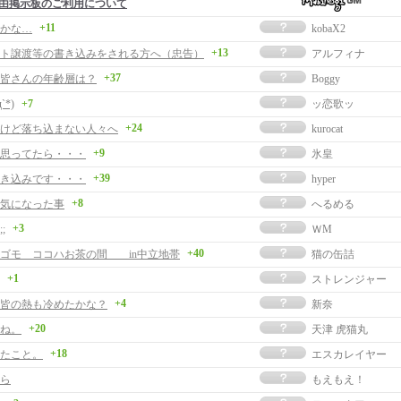
由掲示板のご利用について
+11
かな…
kobaX2
+13
ト譲渡等の書き込みをされる方へ（忠告）
アルフィナ
+37
皆さんの年齢層は？
Boggy
д`*)
+7
ッ恋歌ッ
+24
けど落ち込まない人々へ
kurocat
+9
思ってたら・・・
氷皇
+39
書き込みです・・・
hyper
+8
気になった事
へるめる
+3
;
ＷM
+40
ゴモ ココハお茶の間 in中立地帯
猫の缶詰
+1
ストレンジャー
+4
皆の熱も冷めたかな？
新奈
+20
ね。
天津 虎猫丸
+18
たこと。
エスカレイヤー
ら
もえもえ！