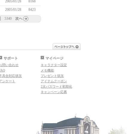
2005/01/28
8168
2005/01/28
8423
5340
次へ
ページトップへ
サポート
マイページ
お問い合わせ
キャラクター設定
FAQ
メモ機能
不具合対応状況
プレゼント状況
アンケート
アイテムクーポン
2次パスワード初期化
キャンペーン応募