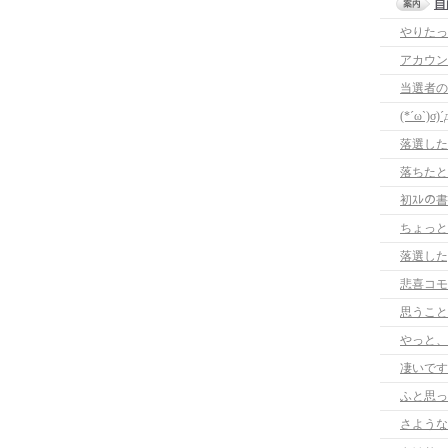
自
やりたっ
アカウン
当選者の
(*´ω`)σ)´
落選した
落ちたと
初ｽﾚの
ちょっと
落選した;
悲喜コモ
思うこと
やっと、
凄いです
ふと思っ
さような