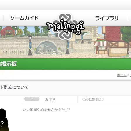
マビノギ
ホーム
>
ド乱立について
みずき
05/01/28 19:10
いい加減やめませんか？*^_^*