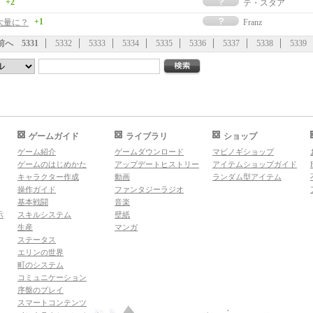
+2
テ・スタア
+1
大量に？
Franz
前へ
5331
5332
5333
5334
5335
5336
5337
5338
5339
ゲームガイド
ライブラリ
ショップ
ゲーム紹介
ゲームダウンロード
マビノギショップ
ゲームのはじめかた
アップデートヒストリー
アイテムショップガイド
キャラクター作成
動画
ランダム型アイテム
操作ガイド
ファンタジーラジオ
基本戦闘
音楽
示
スキルシステム
壁紙
生産
マンガ
ステータス
エリンの世界
町のシステム
コミュニケーション
序盤のプレイ
スマートコンテンツ