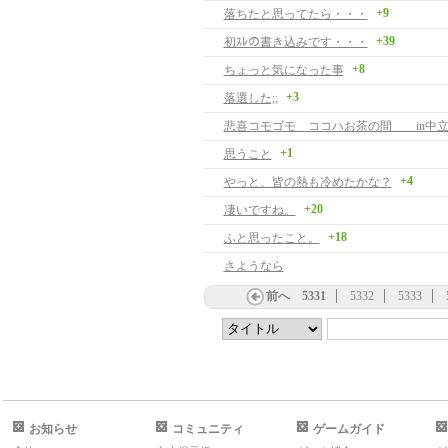
+9
落ちたと思ってたら・・・
+39
初ｽﾚの書き込みです・・・
+8
ちょっと気になった事
+3
落選した;;
悲喜コモゴモ ココハお茶の間 in中
+1
思うこと
+4
やっと、皆の熱も冷めたかな？
+20
凄いですね。
+18
ふと思ったこと。
さようなら
前へ
5331
5332
5333
お知らせ
コミュニティ
ゲームガイド