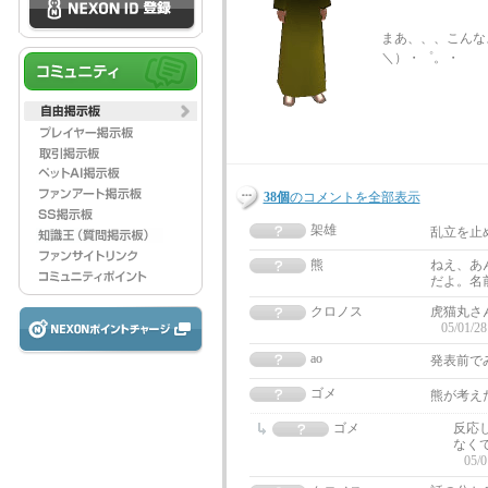
まあ、、、こんな
＼）・゜。・
38個
のコメントを全部表示
架雄
乱立を止め
熊
ねえ、あ
だよ。名
クロノス
虎猫丸さ
05/01/28
ao
発表前で
ゴメ
熊が考えた
ゴメ
反応
なく
05/0