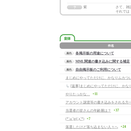
紫
さて、雑
それでは
各掲示板の用途について
MML関連の書き込みに関する補足
自由掲示板のご利用について
まじめにやってただけに、かなりムカつ
[返事]まじめにやってただけに、かな
+11
やりたっかな…
アカウント譲渡等の書き込みをされる方
+37
当選者の皆さんの年齢層は？
(*´ω`)σ)´д`*)
+7
+24
落選したけど落ち込まない人々へ