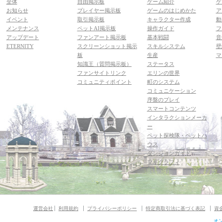
全体
自由掲示板
ゲーム紹介
ゲ
お知らせ
プレイヤー掲示板
ゲームのはじめかた
ア
イベント
取引掲示板
キャラクター作成
動
メンテナンス
ペットAI掲示板
操作ガイド
フ
アップデート
ファンアート掲示板
基本戦闘
音
ETERNITY
スクリーンショット掲示
スキルシステム
壁
板
生産
マ
知識王（質問掲示板）
ステータス
ファンサイトリンク
エリンの世界
コミュニティポイント
町のシステム
コミュニケーション
序盤のプレイ
スマートコンテンツ
インタラクションメーカ
ー
ペット探検隊・ペットハ
ウス
ダンジョンガイド
マギグラフィ
運営会社
利用規約
プライバシーポリシー
特定商取引法に基づく表記
資
オ