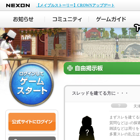
NEXON
【メイプルストーリー】CROWNアップデート
スレッドを建てる方に・・・
天津
まずスレを建てる
質問などは↓の探
雑談などは周りを
多重スレの乱立は