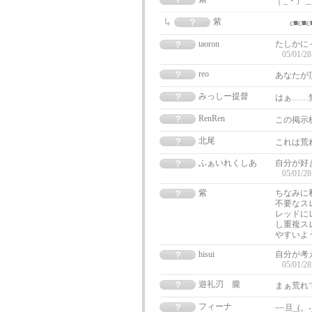
｜_・）
紫
c■c■
taoron
たしかに
05/01/28
reo
あなたが
みっしー提督
はぁ……
RenRen
この掲示
北尾
これは荒
ふぁいれくしあ
自分が好
05/01/28
紫
ちなみに
不要なス
レッドに
し重複ス
やすいよ
hisui
自分が考
05/01/28
遊礼刃 朧
まぁ荒れ
フィーナ
~~旦_(