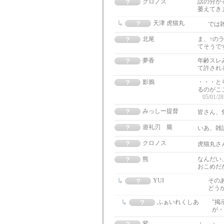
クロノス
話の分か
萎えてき
天津 虎猫丸
では
北尾
ま、↑の
てそうで
夢香
年齢スレ
て許され
影鴉
・・・と
るのがこ
05/01/28
みっしー提督
皆さん、
遊礼刃 朧
いあ、雑
クロノス
虎猫丸さ
熊
なんだい
おこめだ
YUI
その
どう
ふぁいれくしあ
"掲
が
紫