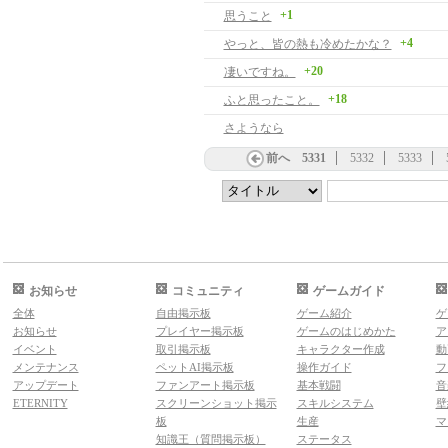
+1
思うこと
+4
やっと、皆の熱も冷めたかな？
+20
凄いですね。
+18
ふと思ったこと。
さようなら
前へ
5331
5332
5333
お知らせ
コミュニティ
ゲームガイド
全体
自由掲示板
ゲーム紹介
ゲ
お知らせ
プレイヤー掲示板
ゲームのはじめかた
ア
イベント
取引掲示板
キャラクター作成
動
メンテナンス
ペットAI掲示板
操作ガイド
フ
アップデート
ファンアート掲示板
基本戦闘
音
ETERNITY
スクリーンショット掲示
スキルシステム
壁
板
生産
マ
知識王（質問掲示板）
ステータス