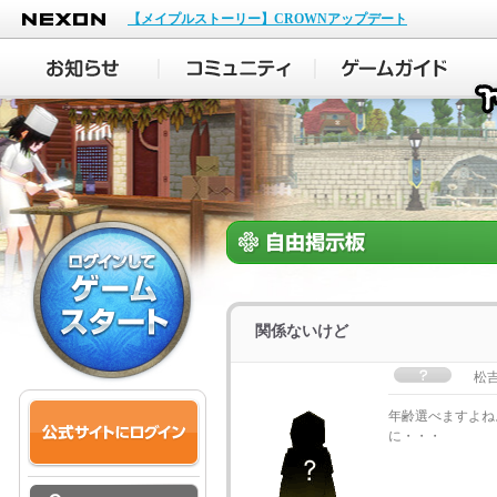
NEXON
【メイプルストーリー】CROWNアップデート
関係ないけど
松
年齢選べますよね
に・・・