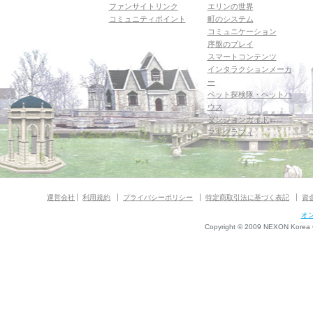
ファンサイトリンク
エリンの世界
コミュニティポイント
町のシステム
コミュニケーション
序盤のプレイ
スマートコンテンツ
インタラクションメーカ
ー
ペット探検隊・ペットハ
ウス
ダンジョンガイド
マギグラフィ
運営会社
利用規約
プライバシーポリシー
特定商取引法に基づく表記
資
オ
Copyright © 2009 NEXON Korea Co