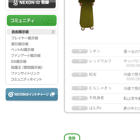
シオン
選べるの
レッドウルフ
ヤッパリ
05/01/28
松吉
10歳で
05/01/28
むらしゃきっ
10歳で
不死身君
私は実年
ぱんDa
夢の中だけ