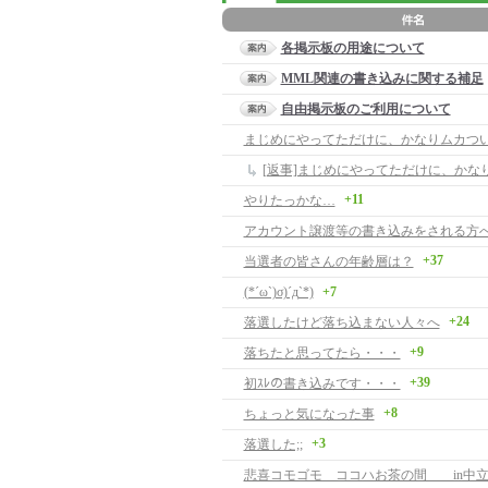
各掲示板の用途について
MML関連の書き込みに関する補足
自由掲示板のご利用について
まじめにやってただけに、かなりムカつ
[返事]まじめにやってただけに、かな
+11
やりたっかな…
アカウント譲渡等の書き込みをされる方
+37
当選者の皆さんの年齢層は？
(*´ω`)σ)´д`*)
+7
+24
落選したけど落ち込まない人々へ
+9
落ちたと思ってたら・・・
+39
初ｽﾚの書き込みです・・・
+8
ちょっと気になった事
+3
落選した;;
悲喜コモゴモ ココハお茶の間 in中