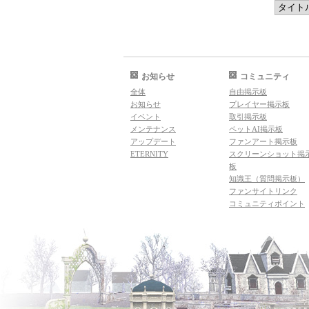
お知らせ
コミュニティ
全体
自由掲示板
お知らせ
プレイヤー掲示板
イベント
取引掲示板
メンテナンス
ペットAI掲示板
アップデート
ファンアート掲示板
ETERNITY
スクリーンショット掲
板
知識王（質問掲示板）
ファンサイトリンク
コミュニティポイント