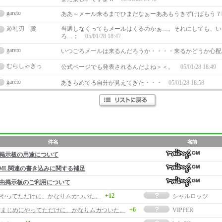
gareto
ああ～メール来るまでひまだなぁーああもうきずけばもう
遊礼刃 朧
当選しなくってもメールはくるのかぁ…。それにしても、い
ろ…；
05/01/28 18:47
gareto
いつごろメールは来るんだろうか・・・・来るかどうか心
むらしゃきっ
公式ページでも発表されるんだよね＞＜。
05/01/28 18:49
gareto
あきらめてる自分が見えてきた・・・
05/01/28 18:58
掲示板の用途について
ML関連の書き込みに関する補足
由掲示板のご利用について
+12
やってただけに、かなりムカついた。
シャルロッツ
+6
事]まじめにやってただけに、かなりムカついた。
VIPPER