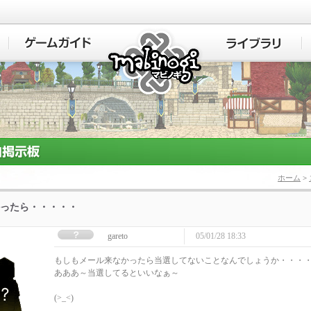
マビノギ
ホーム
>
ったら・・・・・
gareto
05/01/28 18:33
もしもメール来なかったら当選してないことなんでしょうか・・・
あああ～当選してるといいなぁ～
(>_<)