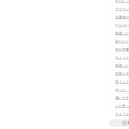
やりたっ
アカウン
当選者の
(*´ω`)σ)´
落選した
落ちたと
初ｽﾚの
ちょっと
落選した;
悲喜コモ
思うこと
やっと、
凄いです
ふと思っ
さような