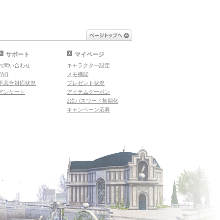
ページトップへ
サポート
マイページ
お問い合わせ
キャラクター設定
FAQ
メモ機能
不具合対応状況
プレゼント状況
アンケート
アイテムクーポン
2次パスワード初期化
キャンペーン応募