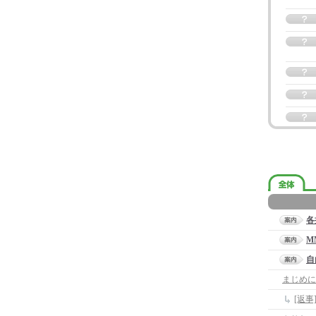
各
M
自
まじめに
[返