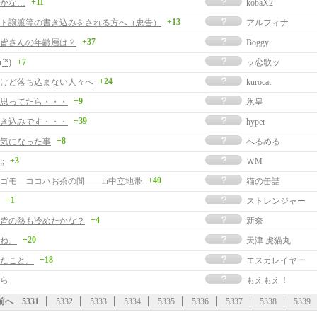
+11
かな…
kobaX2
+13
ト譲渡等の書き込みをされる方へ（忠告）
アルフィナ
+37
皆さんの年齢層は？
Boggy
д`*)
+7
ッ恋歌ッ
+24
けど落ち込まない人々へ
kurocat
+9
思ってたら・・・
氷皇
+39
書き込みです・・・
hyper
+8
気になった事
へるめる
+3
;
ＷM
+40
ゴモ ココハお茶の間 in中立地帯
猫の缶詰
+1
ストレンジャー
+4
皆の熱も冷めたかな？
新奈
+20
ね。
天津 虎猫丸
+18
たこと。
エスカレイヤー
ら
もえもえ！
前へ
5331
5332
5333
5334
5335
5336
5337
5338
5339