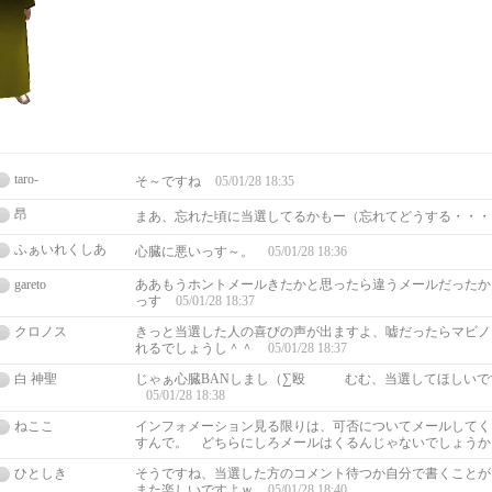
taro-
そ～ですね
05/01/28 18:35
昂
まあ、忘れた頃に当選してるかもー（忘れてどうする・・
ふぁいれくしあ
心臓に悪いっす～。
05/01/28 18:36
gareto
ああもうホントメールきたかと思ったら違うメールだったか
っす
05/01/28 18:37
クロノス
きっと当選した人の喜びの声が出ますよ、嘘だったらマビノ
れるでしょうし＾＾
05/01/28 18:37
白 神聖
じゃぁ心臓BANしまし（∑殴 むむ、当選してほしいで
05/01/28 18:38
ねここ
インフォメーション見る限りは、可否についてメールしてく
すんで。 どちらにしろメールはくるんじゃないでしょう
ひとしき
そうですね、当選した方のコメント待つか自分で書くことが
また楽しいですよｗ
05/01/28 18:40