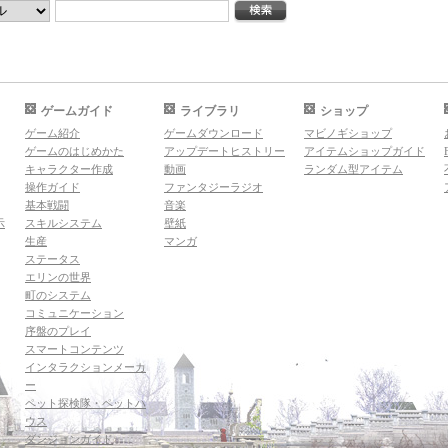
ゲームガイド
ライブラリ
ショップ
ゲーム紹介
ゲームダウンロード
マビノギショップ
ゲームのはじめかた
アップデートヒストリー
アイテムショップガイド
キャラクター作成
動画
ランダム型アイテム
操作ガイド
ファンタジーラジオ
基本戦闘
音楽
示
スキルシステム
壁紙
生産
マンガ
ステータス
エリンの世界
町のシステム
コミュニケーション
序盤のプレイ
スマートコンテンツ
インタラクションメーカ
ー
ペット探検隊・ペットハ
ウス
ダンジョンガイド