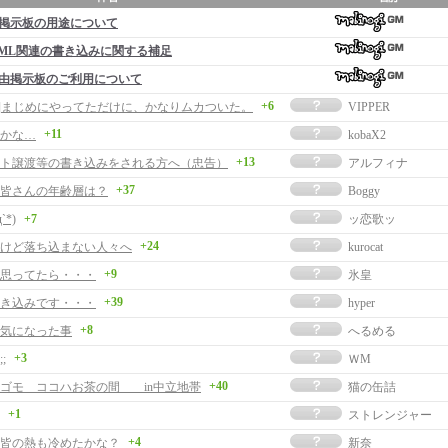
掲示板の用途について
ML関連の書き込みに関する補足
由掲示板のご利用について
+6
事]まじめにやってただけに、かなりムカついた。
VIPPER
+11
かな…
kobaX2
+13
ト譲渡等の書き込みをされる方へ（忠告）
アルフィナ
+37
皆さんの年齢層は？
Boggy
д`*)
+7
ッ恋歌ッ
+24
けど落ち込まない人々へ
kurocat
+9
思ってたら・・・
氷皇
+39
書き込みです・・・
hyper
+8
気になった事
へるめる
+3
;
ＷM
+40
ゴモ ココハお茶の間 in中立地帯
猫の缶詰
+1
ストレンジャー
+4
皆の熱も冷めたかな？
新奈