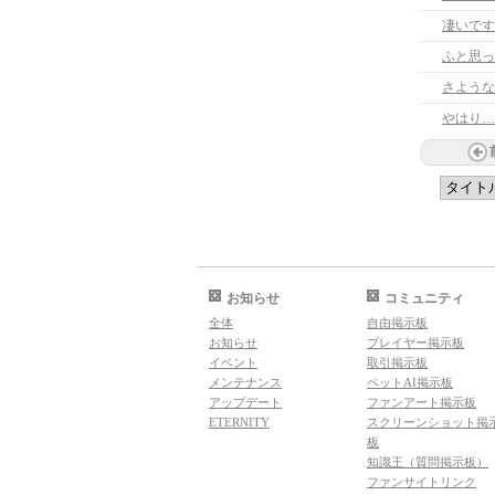
凄いです
ふと思っ
さような
やはり…
お知らせ
コミュニティ
全体
自由掲示板
お知らせ
プレイヤー掲示板
イベント
取引掲示板
メンテナンス
ペットAI掲示板
アップデート
ファンアート掲示板
ETERNITY
スクリーンショット掲
板
知識王（質問掲示板）
ファンサイトリンク