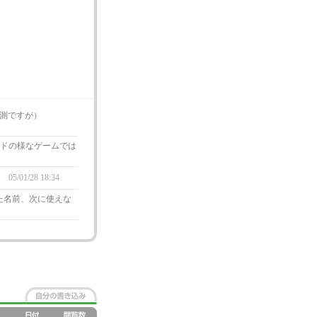
測ですが）
ルドの様なゲームでは
ー
05/01/28 18:34
た名前、次に使えな