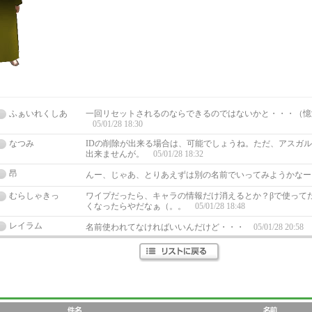
ふぁいれくしあ
一回リセットされるのならできるのではないかと・・・（憶
05/01/28 18:30
なつみ
IDの削除が出来る場合は、可能でしょうね。ただ、アスガ
出来ませんが。
05/01/28 18:32
昂
んー、じゃあ、とりあえずは別の名前でいってみようかな
むらしゃきっ
ワイプだったら、キャラの情報だけ消えるとか？βで使って
くなったらやだなぁ（。。
05/01/28 18:48
レイラム
名前使われてなければいいんだけど・・・
05/01/28 20:58