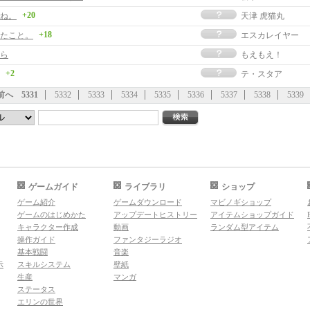
+20
ね。
天津 虎猫丸
+18
たこと。
エスカレイヤー
ら
もえもえ！
+2
テ・スタア
前へ
5331
5332
5333
5334
5335
5336
5337
5338
5339
ゲームガイド
ライブラリ
ショップ
ゲーム紹介
ゲームダウンロード
マビノギショップ
ゲームのはじめかた
アップデートヒストリー
アイテムショップガイド
キャラクター作成
動画
ランダム型アイテム
操作ガイド
ファンタジーラジオ
基本戦闘
音楽
示
スキルシステム
壁紙
生産
マンガ
ステータス
エリンの世界