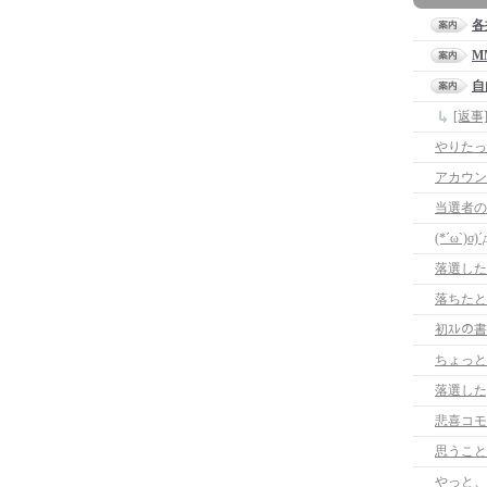
各
M
自
[返
やりたっ
アカウン
当選者の
(*´ω`)σ)´
落選した
落ちたと
初ｽﾚの
ちょっと
落選した;
悲喜コモ
思うこと
やっと、