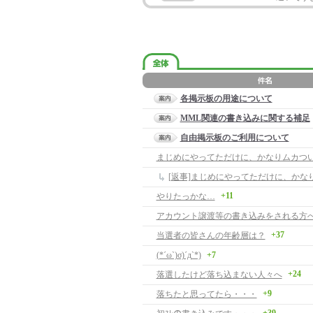
各掲示板の用途について
MML関連の書き込みに関する補足
自由掲示板のご利用について
まじめにやってただけに、かなりムカつ
[返事]まじめにやってただけに、かな
+11
やりたっかな…
アカウント譲渡等の書き込みをされる方
+37
当選者の皆さんの年齢層は？
(*´ω`)σ)´д`*)
+7
+24
落選したけど落ち込まない人々へ
+9
落ちたと思ってたら・・・