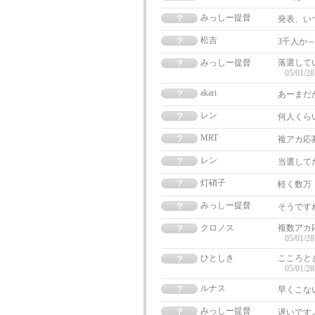
みっしー提督
発表、い
松吉
3千人か
みっしー提督
落選して
05/01/28
akari
あーまだ
レン
何人くら
MRT
複アカ応
レン
当選して
灯硝子
軽く数万
みっしー提督
そうです
クロノス
複数アカ
05/01/28
ひとしき
こころと
05/01/28
ルナス
早くこな
みっしー提督
遅いです