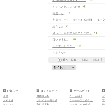
+39
初ｽﾚの書き込みです・・・
+8
ちょっと気になった事
+3
落選した;;
悲喜コモゴモ ココハお茶の間 in中
+1
思うこと
+4
やっと、皆の熱も冷めたかな？
+20
凄いですね。
+18
ふと思ったこと。
さようなら
前へ
5331
5332
5333
お知らせ
コミュニティ
ゲームガイド
全体
自由掲示板
ゲーム紹介
ゲ
お知らせ
プレイヤー掲示板
ゲームのはじめかた
ア
イベント
取引掲示板
キャラクター作成
動