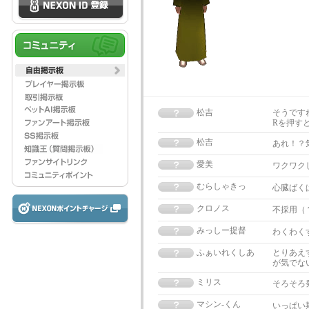
松吉
そうですね
Rを押す
松吉
あれ！？
愛美
ワクワクし
むらしゃきっ
心臓ばく
クロノス
不採用（
みっしー提督
わくわく
ふぁいれくしあ
とりあえ
が気でな
ミリス
そろそろ発
マシン-くん
いっぱい