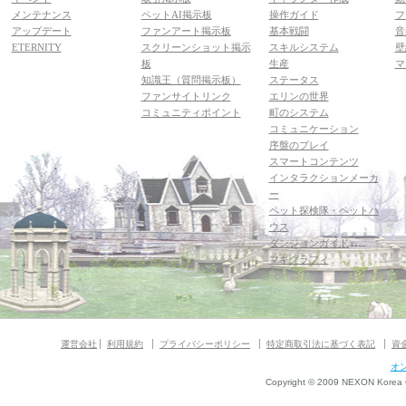
メンテナンス
ペットAI掲示板
操作ガイド
フ
アップデート
ファンアート掲示板
基本戦闘
音
ETERNITY
スクリーンショット掲示
スキルシステム
壁
板
生産
マ
知識王（質問掲示板）
ステータス
ファンサイトリンク
エリンの世界
コミュニティポイント
町のシステム
コミュニケーション
序盤のプレイ
スマートコンテンツ
インタラクションメーカ
ー
ペット探検隊・ペットハ
ウス
ダンジョンガイド
マギグラフィ
運営会社
利用規約
プライバシーポリシー
特定商取引法に基づく表記
資
オ
Copyright © 2009 NEXON Korea Co