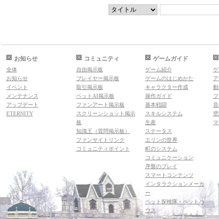
お知らせ
コミュニティ
ゲームガイド
全体
自由掲示板
ゲーム紹介
ゲ
お知らせ
プレイヤー掲示板
ゲームのはじめかた
ア
イベント
取引掲示板
キャラクター作成
動
メンテナンス
ペットAI掲示板
操作ガイド
フ
アップデート
ファンアート掲示板
基本戦闘
音
ETERNITY
スクリーンショット掲示
スキルシステム
壁
板
生産
マ
知識王（質問掲示板）
ステータス
ファンサイトリンク
エリンの世界
コミュニティポイント
町のシステム
コミュニケーション
序盤のプレイ
スマートコンテンツ
インタラクションメーカ
ー
ペット探検隊・ペットハ
ウス