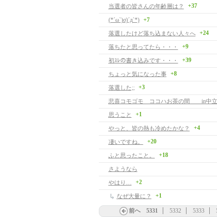
+37
当選者の皆さんの年齢層は？
(*´ω`)σ)´д`*)
+7
+24
落選したけど落ち込まない人々へ
+9
落ちたと思ってたら・・・
+39
初ｽﾚの書き込みです・・・
+8
ちょっと気になった事
+3
落選した;;
悲喜コモゴモ ココハお茶の間 in中
+1
思うこと
+4
やっと、皆の熱も冷めたかな？
+20
凄いですね。
+18
ふと思ったこと。
さようなら
+2
やはり…
+1
なぜ大量に？
前へ
5331
5332
5333