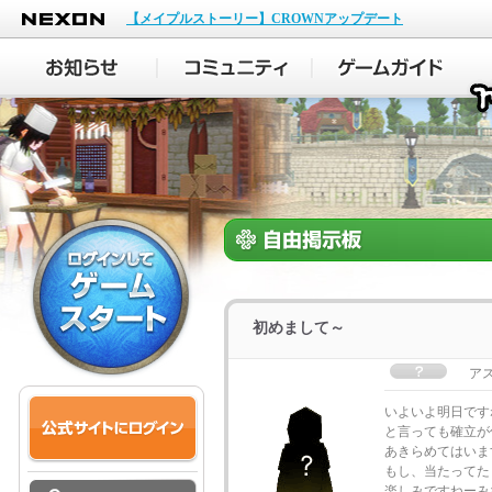
NEXON
【メイプルストーリー】CROWNアップデート
初めまして～
ア
いよいよ明日ですね
と言っても確立が
あきらめてはいま
もし、当たってた
楽しみですねーみ