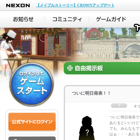
NEXON
【メイプルストーリー】CROWNアップデート
ついに明日発表！！
ネ
ついに明日発表で
あたるといいけど
でも、みんなもで
はぁ・・・あたる