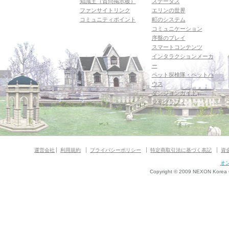
知識王（質問掲示板）
ステータス
ファンサイトリンク
エリンの世界
コミュニティポイント
町のシステム
コミュニケーション
序盤のプレイ
スマートコンテンツ
インタラクションメーカ
ー
ペット探検隊・ペットハ
ウス
ダンジョンガイド
マギグラフィ
運営会社
利用規約
プライバシーポリシー
特定商取引法に基づく表記
資
オ
Copyright © 2009 NEXON Korea Co