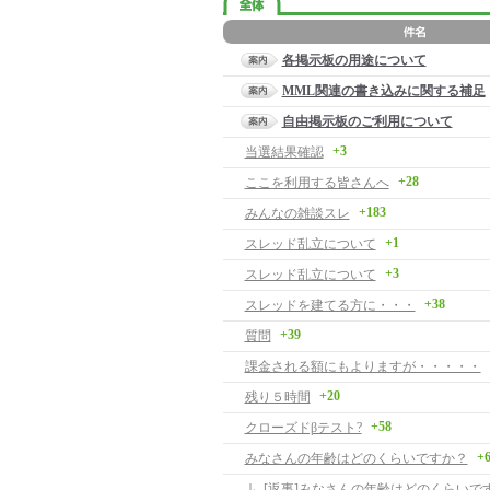
各掲示板の用途について
MML関連の書き込みに関する補足
自由掲示板のご利用について
+3
当選結果確認
+28
ここを利用する皆さんへ
+183
みんなの雑談スレ
+1
スレッド乱立について
+3
スレッド乱立について
+38
スレッドを建てる方に・・・
+39
質問
課金される額にもよりますが・・・・・
+20
残り５時間
+58
クローズドβテスト?
+
みなさんの年齢はどのくらいですか？
[返事]みなさんの年齢はどのくらいで