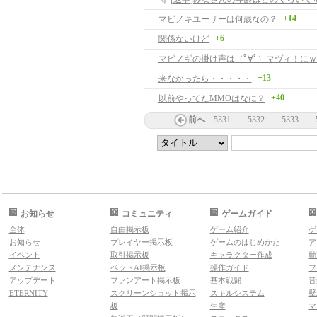
+14
マビノキユーザーは何歳なの？
+6
関係ないけど
+13
来なかったら・・・・・
+40
以前やってたMMOはなに？
前へ
5331
5332
5333
お知らせ
コミュニティ
ゲームガイド
全体
自由掲示板
ゲーム紹介
ゲ
お知らせ
プレイヤー掲示板
ゲームのはじめかた
ア
イベント
取引掲示板
キャラクター作成
動
メンテナンス
ペットAI掲示板
操作ガイド
フ
アップデート
ファンアート掲示板
基本戦闘
音
ETERNITY
スクリーンショット掲示
スキルシステム
壁
板
生産
マ