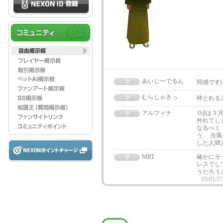
あいじーでるん
同感です(
むらしゃきっ
枠とれる
アルフィナ
Ｏβは３
外れてし
なるべく
う。 当
した人間
MRT
確かにそ
レスでし
うだろう
05/01/27