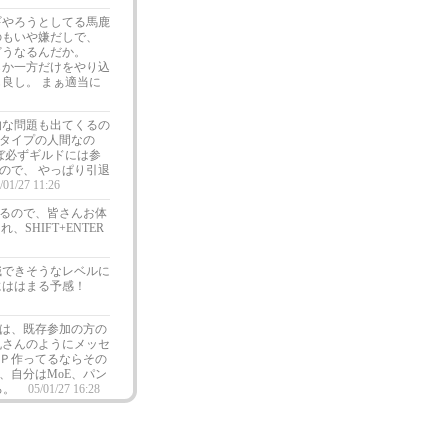
ギやろうとしてる馬鹿
のもいや嫌だしで、
どうなるんだか。
らか一方だけをやり込
良し。 まぁ適当に
的な問題も出てくるの
タイプの人間なの
ぼ必ずギルドには参
ので、 やっぱり引退
/01/27 11:26
るので、皆さんお体
SHIFT+ENTER
職できそうなレベルに
にははまる予感！
は、既存参加の方の
丸さんのようにメッセ
Ｐ作ってるならその
自分はMoE、パン
ろ。
05/01/27 16:28