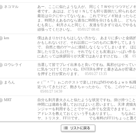
ネコマル
あー、ここに似たような人が。 同じくＴＷやりつつマビノ
者です。 あはは、どうせＩＮしても狩り面倒だし狩られる
最近はロクにやってないなぁ。 これでマビノギ始まったら
ま、時間さえあるのなら適当に時間を分けるも良し、 どち
むも良し。 剣月さんと同じく、友達を引きずり込んでやるも
頑張ってくださいな。
05/01/27 08:41
ken
僕はあまりかけもちはしない方かな。 あまりに多いと金銭
かもしれないけど、それ以前に一つのものに集中してしまう
で、 自然と他のゲームに接続しなくなってしまいます。 ほ
加したり立ち上げたり、それでなくとも友達はいっぱい作る
にあたっては挨拶回りが大変ではありますけどね…（笑
05
ロウレライ
当選して皆でプレイ出来ると良いですね。風邪がはやってい
に気をつけてくださいね。ENTERを押すと書き込みが貯蔵され、
を押すと行が変わります。
05/01/27 13:35
まろん
σ（￣＾￣）ゎこのテストで楽しければMSやめるょｗｂ 転
近づいてきたけど、飽きちゃったから。 でも、このゲーム
05/01/27 14:59
MRT
自分も刹月蒼火さんと似たような状況ですね。掛け持つこと
仲間には連絡を通しておけばよいと思いますし。天津 虎猫
ンジャーを利用することでゲーム外でも交流できますし。Ｈ
アドレスを教えておくという手もありますし。 ちなみに、
ヤ、トリスタ、FF11です。 でも有料のFF11ちょっと蔑