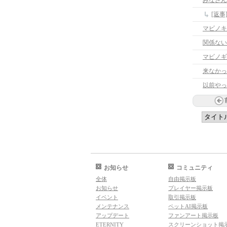
みなさん
[返
マビノキ
関係ない
来なかっ
以前やっ
お知らせ
コミュニティ
全体
自由掲示板
お知らせ
プレイヤー掲示板
イベント
取引掲示板
メンテナンス
ペットAI掲示板
アップデート
ファンアート掲示板
ETERNITY
スクリーンショット掲