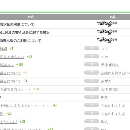
掲示板の用途について
ML関連の書き込みに関する補足
由掲示板のご利用について
+3
確認
コウ
+28
用する皆さんへ
エセ
+183
雑談スレ
天津 虎猫丸
+1
乱立について
超絶釣り師まほcha
+3
乱立について
みずき
+38
を建てる方に・・・
天津 虎猫丸
9
剛史
+43
る額にもよりますが・・・・・
ふぁいれくしあ
+20
間
ふぁいれくしあ
+58
ドβテスト?
剛史
+61