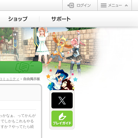
ログイン
コミュニティ
> 自由掲示板
っかなぁ、ってかんが
々でしかもこれもやる
ますか？やってたら続