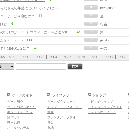
の年齢はどのくらいですか？
taro-
事]みなさんの年齢はどのくらいですか？
kazuyukki
+14
ユーザーは何歳なの？
壷
+6
けど
松吉
+43
マビノギの掛け声は（ﾟ∀ﾟ）マヴィ！にｗ＆当選を祈る会
梟
+13
たら・・・・・
gareto
+40
てたMMOはなに？
松吉
前へ
5331
5332
5333
5334
5335
5336
5337
5338
5339
ゲームガイド
ライブラリ
ショップ
ゲーム紹介
ゲームダウンロード
マビノギショップ
ゲームのはじめかた
アップデートヒストリー
アイテムショップガイド
キャラクター作成
動画
ランダム型アイテム
操作ガイド
ファンタジーラジオ
基本戦闘
音楽
示
スキルシステム
壁紙