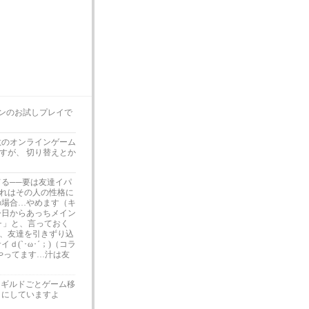
プンのお試しプレイで
数のオンラインゲーム
すが、 切り替えとか
る──要は友達イパ
れはその人の性格に
の場合…やめます（キ
今日からあっちメイン
ﾟ･」と、言っておく
、友達を引きずり込
(`･ω･´；)（コラ
汁やってます…汁は友
てギルドごとゲーム移
うにしていますよ