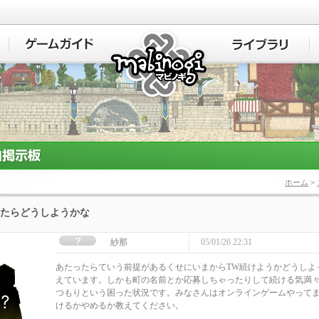
マビノギ
ホーム
>
たらどうしようかな
紗那
05/01/26 22:31
あたったらていう前提があるくせにいまからTW続けようかどうしよ
えています。しかも町の名前とか応募しちゃったりして続ける気満
つもりという困った状況です。みなさんはオンラインゲームやって
けるかやめるか教えてください。