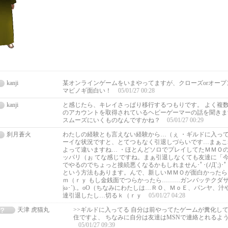
kanji
某オンラインゲームをいまやってますが、クローズorオー
マビノギ面白い！
05/01/27 00:28
kanji
と感じたら、キレイさっぱり移行するつもりです。 よく複
のアカウントを取得されているヘビーゲーマーの話を聞きま
スムーズにいくものなんですかね？
05/01/27 00:29
刹月蒼火
わたしの経験とも言えない経験から…（ぇ ・ギルドに入って
ーイな状況ですと、とてつもなく引退しづらいです…まぁこ
よって違いますね… ・ほとんどソロでプレイしてたＭＭＯ
ッパリ（ぉ てな感じですね。まぁ引退しなくても友達に「
でやるのでちょっと接続悪くなるかもしれません･ﾟ･(ﾉД`;)･
という方法もあります。んで、新しいＭＭＯが面白かったら
ｍ（ｒｙ もし金銭面でつらかったら………ガンバッテクダサイｄ
|ω･`).。oO（ちなみにわたしは…ＲＯ、ＭｏＥ、パンヤ、
達引退したし…切るｋ（ｒｙ
05/01/27 04:28
天津 虎猫丸
>>ギルドに入ってる 自分は前やってたゲームが糞化し
住ですよ、 ちなみに自分は友達はMSNで連絡とれるよ
05/01/27 09:39