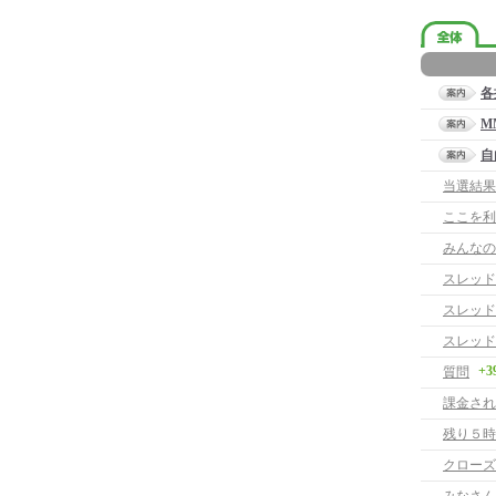
各
M
自
当選結果
ここを利
みんなの
スレッド
スレッド
スレッド
+3
質問
課金され
残り５時
クローズ