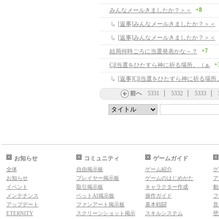
+8
みんなメールきましたか？＞＜
[返事]みんなメールきましたか？＞＜
[返事]みんなメールきましたか？＞＜
+7
結局何時ごろに当選発表かな～？
+
Cβ当選をひたすら神に祈る場所。（ぁ
[返事]Cβ当選をひたすら神に祈る場所
前へ
5331
5332
5333
お知らせ
コミュニティ
ゲームガイド
全体
自由掲示板
ゲーム紹介
ゲ
お知らせ
プレイヤー掲示板
ゲームのはじめかた
ア
イベント
取引掲示板
キャラクター作成
動
メンテナンス
ペットAI掲示板
操作ガイド
フ
アップデート
ファンアート掲示板
基本戦闘
音
ETERNITY
スクリーンショット掲示
スキルシステム
壁