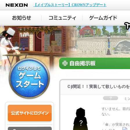
NEXON
【メイプルストーリー】CROWNアップデート
Ｃβ間近！！実装して欲しいもの
ミ
すいません。前の
ない。
「傘」が実装され