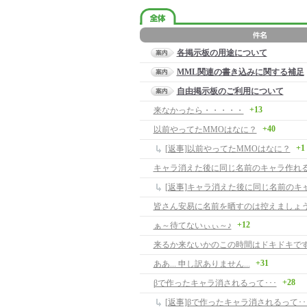
各掲示板の用途について
MML関連の書き込みに関する補足
自由掲示板のご利用について
+13
来なかったら・・・・・
+40
以前やってたMMOはなに？
+1
[返事]以前やってたMMOはなに？
キャラ消えた後に同じ名前のキャラ作れ
[返事]キャラ消えた後に同じ名前のキ
皆さん安易に名前を晒すのは控えましょ
+12
ぁ～待てないぃぃ～♪
来るか来ないかのこの時間はドキドキで
+31
ああ... 申し訳ありません...
+28
βで作ったキャラ消されるって･･･
[返事]βで作ったキャラ消されるって･･