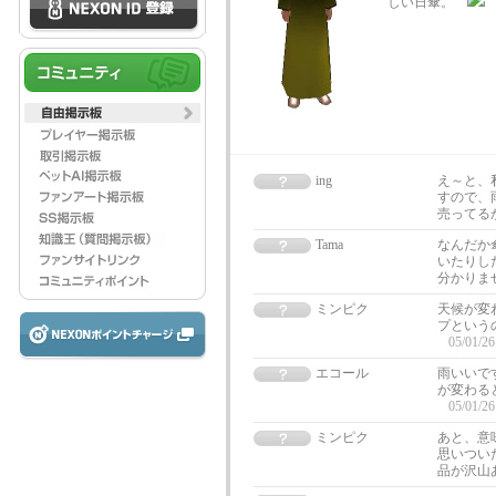
しい日傘。
ing
え～と、
すので、
売ってる
Tama
なんだか
いたりし
分かりま
ミンピク
天候が変
プという
05/01/26
エコール
雨いいで
が変わる
05/01/26
ミンピク
あと、意
思いつい
品が沢山