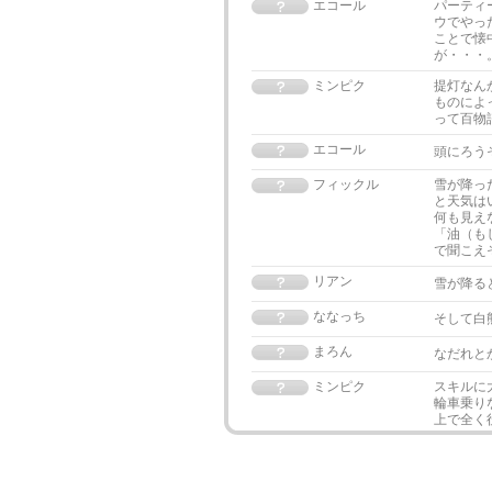
エコール
パーティ
ウでやっ
ことで懐
が・・・
ミンピク
提灯なん
ものによ
って百物
エコール
頭にろう
フィックル
雪が降っ
と天気は
何も見え
「油（も
で聞こえ
リアン
雪が降る
ななっち
そして白
まろん
なだれと
ミンピク
スキルに
輪車乗り
上で全く