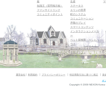
板
生産
マ
知識王（質問掲示板）
ステータス
ファンサイトリンク
エリンの世界
コミュニティポイント
町のシステム
コミュニケーション
序盤のプレイ
スマートコンテンツ
インタラクションメーカ
ー
ペット探検隊・ペットハ
ウス
ダンジョンガイド
マギグラフィ
運営会社
利用規約
プライバシーポリシー
特定商取引法に基づく表記
資
オ
Copyright © 2009 NEXON Korea Co