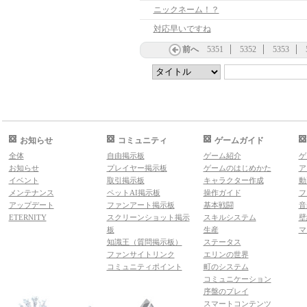
ニックネーム！？
対応早いですね
前へ
5351
5352
5353
お知らせ
コミュニティ
ゲームガイド
全体
自由掲示板
ゲーム紹介
ゲ
お知らせ
プレイヤー掲示板
ゲームのはじめかた
ア
イベント
取引掲示板
キャラクター作成
動
メンテナンス
ペットAI掲示板
操作ガイド
フ
アップデート
ファンアート掲示板
基本戦闘
音
ETERNITY
スクリーンショット掲示
スキルシステム
壁
板
生産
マ
知識王（質問掲示板）
ステータス
ファンサイトリンク
エリンの世界
コミュニティポイント
町のシステム
コミュニケーション
序盤のプレイ
スマートコンテンツ