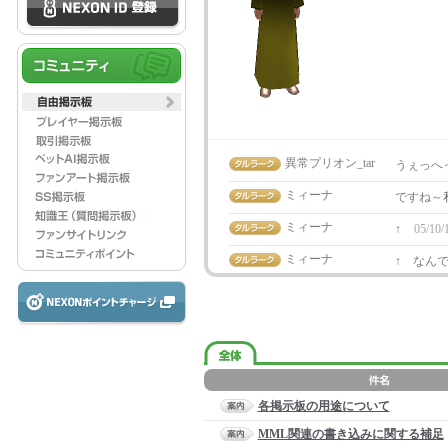
異常プリオン_tar
うぇっへ
ミィーナ
ですね～
ミィーナ
↑
05/10/
ミィーナ
↑ なん
各掲示板の用途について
MML関連の書き込みに関する補足