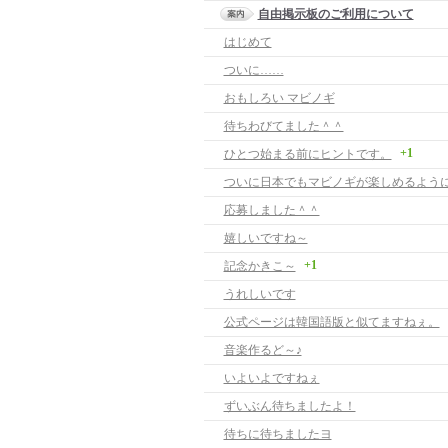
自由掲示板のご利用について
はじめて
ついに……
おもしろい マビノギ
待ちわびてました＾＾
+1
ひとつ始まる前にヒントです。
応募しました＾＾
嬉しいですね～
+1
記念かきこ～
うれしいです
公式ページは韓国語版と似てますねぇ。
音楽作るど～♪
いよいよですねぇ
ずいぶん待ちましたよ！
待ちに待ちましたヨ