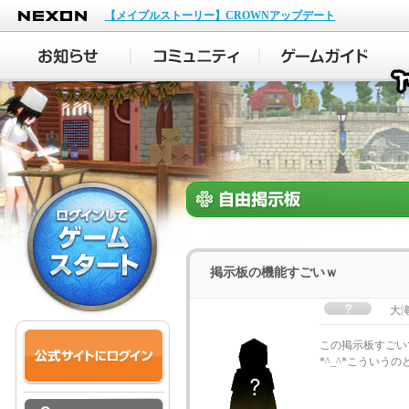
NEXON
【メイプルストーリー】CROWNアップデート
掲示板の機能すごいｗ
大
この掲示板すごい
*^_^*こうい