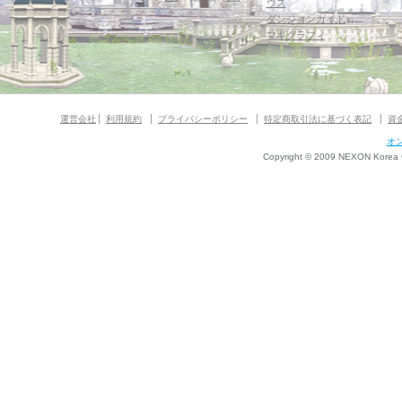
ウス
ダンジョンガイド
マギグラフィ
運営会社
利用規約
プライバシーポリシー
特定商取引法に基づく表記
資
オ
Copyright © 2009 NEXON Korea Co