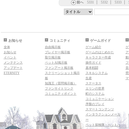
前へ
5331
5332
5333
お知らせ
コミュニティ
ゲームガイド
全体
自由掲示板
ゲーム紹介
ゲ
お知らせ
プレイヤー掲示板
ゲームのはじめかた
ア
イベント
取引掲示板
キャラクター作成
動
メンテナンス
ペットAI掲示板
操作ガイド
フ
アップデート
ファンアート掲示板
基本戦闘
音
ETERNITY
スクリーンショット掲示
スキルシステム
壁
板
生産
マ
知識王（質問掲示板）
ステータス
ファンサイトリンク
エリンの世界
コミュニティポイント
町のシステム
コミュニケーション
序盤のプレイ
スマートコンテンツ
インタラクションメーカ
ー
ペット探検隊・ペットハ