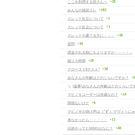
+28
ここを利用する皆さんへ
+183
みんなの雑談スレ
+1
スレッド乱立について
+3
スレッド乱立について
+38
スレッドを建てる方に・・・
+39
質問
課金される額にもよりますが・・・・・
+20
残り５時間
+58
クローズドβテスト?
+
みなさんの年齢はどのくらいですか？
[返事]みなさんの年齢はどのくらいで
+14
マビノキユーザーは何歳なの？
+6
関係ないけど
+13
来なかったら・・・・・
+40
以前やってたMMOはなに？