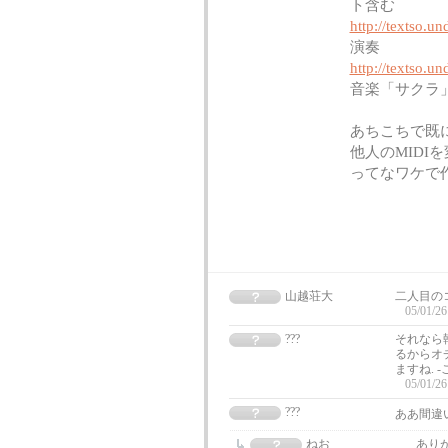
ト含む
http://textso.u
演奏
http://textso.u
音楽「サクラ
あちこちで既
他人のMIDI
ってなワケで
山越荘大
二人目の
05/01/26
???
それなら韓国
るからオ
ますね.
05/01/26
???
ああ間違いです
ねお
あり