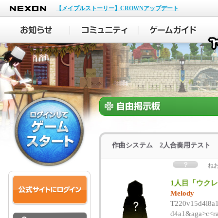
NEXON
【メイプルストーリー】CROWNアップデート
作曲システム 2人合奏用テスト
ね
1人目「ウク
Melody
T220v15d4l8a
d4a1&aga>c<r