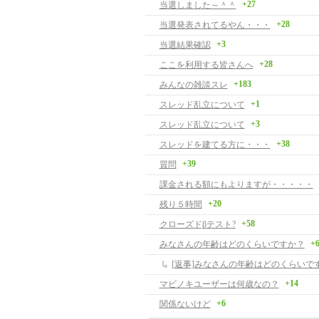
+27
当選しました～＾＾
+28
当選発表されてるやん・・・
+3
当選結果確認
+28
ここを利用する皆さんへ
+183
みんなの雑談スレ
+1
スレッド乱立について
+3
スレッド乱立について
+38
スレッドを建てる方に・・・
+39
質問
課金される額にもよりますが・・・・・
+20
残り５時間
+58
クローズドβテスト?
+
みなさんの年齢はどのくらいですか？
[返事]みなさんの年齢はどのくらいで
+14
マビノキユーザーは何歳なの？
+6
関係ないけど