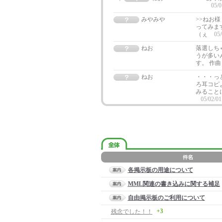
05/0
みやみや
>>ねお
ってみま
（ぇ
05/
ねお
落選しち
うが多い
す。 作
ねお
・・・っ
ろ耳コピ
みること
05/02/01
各掲示板の用途について
MML関連の書き込みに関する補足
自由掲示板のご利用について
+3
残念でした！！