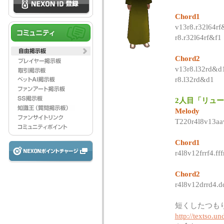
Chord1
v13r8.r32l64rf&
r8.r32l64rf&f1
Chord2
v13r8.l32rd&d1l
r8.l32rd&d1
2人目「リュ
Melody
T220r4l8v13aa
Chord1
r4l8v12frrf4.ff
Chord2
r4l8v12drrd4.d
短くしたつも
http://textso.u