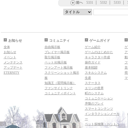
前へ
5331
5332
5333
お知らせ
コミュニティ
ゲームガイド
全体
自由掲示板
ゲーム紹介
ゲ
お知らせ
プレイヤー掲示板
ゲームのはじめかた
ア
イベント
取引掲示板
キャラクター作成
動
メンテナンス
ペットAI掲示板
操作ガイド
フ
アップデート
ファンアート掲示板
基本戦闘
音
ETERNITY
スクリーンショット掲示
スキルシステム
壁
板
生産
マ
知識王（質問掲示板）
ステータス
ファンサイトリンク
エリンの世界
コミュニティポイント
町のシステム
コミュニケーション
序盤のプレイ
スマートコンテンツ
インタラクションメーカ
ー
ペット探検隊・ペットハ