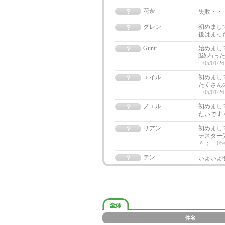
花奈
失敗・・
グレン
初めまし
後はまっ
Guntr
始めまして
β終わっ
05/01/26
エイル
初めまし
たくさん
05/01/26
ノエル
初めまし
たいです
リアン
初めまし
テスター
＾；
05/
テン
いよいよ明