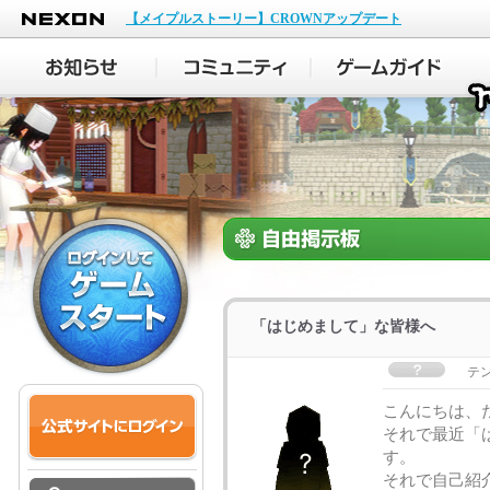
NEXON
【メイプルストーリー】CROWNアップデート
「はじめまして」な皆様へ
テ
こんにちは、
それで最近「
す。
それで自己紹