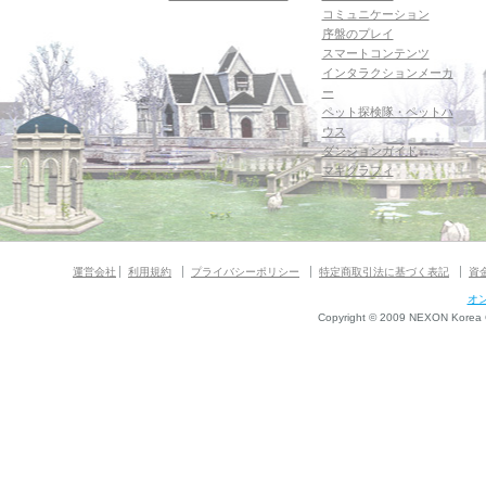
コミュニケーション
序盤のプレイ
スマートコンテンツ
インタラクションメーカ
ー
ペット探検隊・ペットハ
ウス
ダンジョンガイド
マギグラフィ
運営会社
利用規約
プライバシーポリシー
特定商取引法に基づく表記
資
オ
Copyright © 2009 NEXON Korea Co