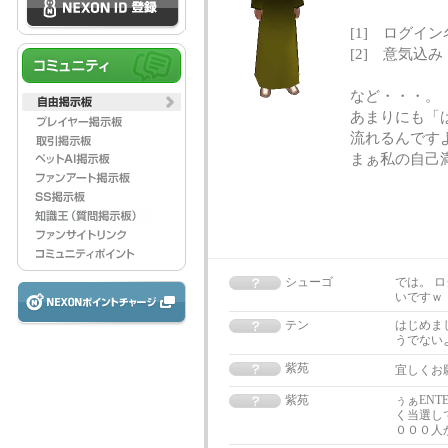
[1] ログイン
[2] 意気込み
など・・・。
あまりにも「
流れるんですよね
まぁ私の自己
シューゴ
では。 
いですｗ
テン
はじめま
うでないよ
紫苑
宜しくお
紫苑
ぅぁEN
く当選し
０００人