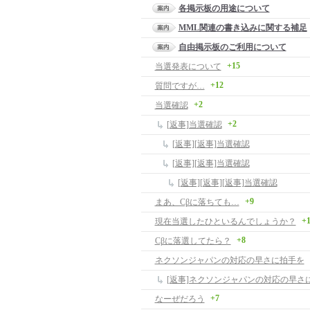
各掲示板の用途について
MML関連の書き込みに関する補足
自由掲示板のご利用について
+15
当選発表について
+12
質問ですが…
+2
当選確認
+2
[返事]当選確認
[返事][返事]当選確認
[返事][返事]当選確認
[返事][返事][返事]当選確認
+9
まあ、Cβに落ちても…
+
現在当選したひといるんでしょうか？
+8
Cβに落選してたら？
ネクソンジャパンの対応の早さに拍手を
[返事]ネクソンジャパンの対応の早さ
+7
なーぜだろう