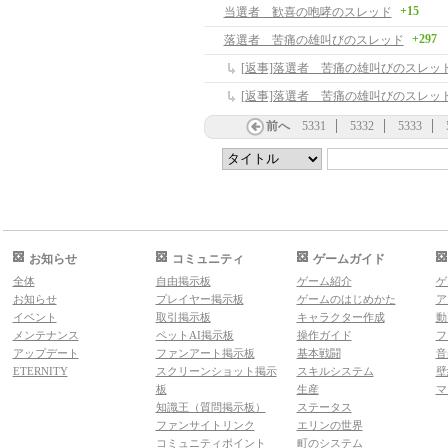
+15
当選者 歓喜の咆哮のスレッド
+297
落選者 苦痛の雄叫びのスレッド
[返事]落選者 苦痛の雄叫びのスレッ
[返事]落選者 苦痛の雄叫びのスレッ
前へ
5331
5332
5333
お知らせ
コミュニティ
ゲームガイド
全体
自由掲示板
ゲーム紹介
ゲ
お知らせ
プレイヤー掲示板
ゲームのはじめかた
ア
イベント
取引掲示板
キャラクター作成
動
メンテナンス
ペットAI掲示板
操作ガイド
フ
アップデート
ファンアート掲示板
基本戦闘
音
ETERNITY
スクリーンショット掲示
スキルシステム
壁
板
生産
マ
知識王（質問掲示板）
ステータス
ファンサイトリンク
エリンの世界
コミュニティポイント
町のシステム