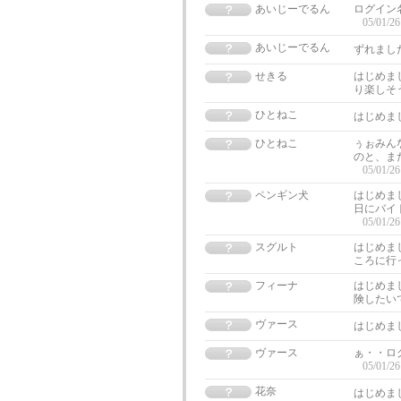
あいじーでるん
ログイン
05/01/26
あいじーでるん
ずれまし
せきる
はじめま
り楽しそ
ひとねこ
はじめま
ひとねこ
ぅぉみん
のと、ま
05/01/26
ペンギン犬
はじめま
日にバイ
05/01/26
スグルト
はじめま
ころに行
フィーナ
はじめま
険したい
ヴァース
はじめま
ヴァース
ぁ・・ロ
05/01/26
花奈
はじめま