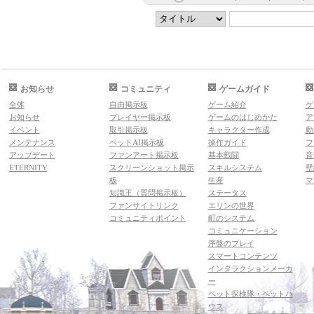
お知らせ
コミュニティ
ゲームガイド
全体
自由掲示板
ゲーム紹介
ゲ
お知らせ
プレイヤー掲示板
ゲームのはじめかた
ア
イベント
取引掲示板
キャラクター作成
動
メンテナンス
ペットAI掲示板
操作ガイド
フ
アップデート
ファンアート掲示板
基本戦闘
音
ETERNITY
スクリーンショット掲示
スキルシステム
壁
板
生産
マ
知識王（質問掲示板）
ステータス
ファンサイトリンク
エリンの世界
コミュニティポイント
町のシステム
コミュニケーション
序盤のプレイ
スマートコンテンツ
インタラクションメーカ
ー
ペット探検隊・ペットハ
ウス