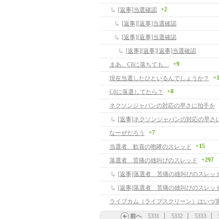
+2
[返事]当選確認
[返事][返事]当選確認
[返事][返事]当選確認
[返事][返事][返事]当選確認
+9
まあ、Cβに落ちても…
+
現在当選したひといるんでしょうか？
+8
Cβに落選してたら？
ネクソンジャパンの対応の早さに拍手を
[返事]ネクソンジャパンの対応の早さ
+7
なーぜだろう
+15
当選者 歓喜の咆哮のスレッド
+297
落選者 苦痛の雄叫びのスレッド
[返事]落選者 苦痛の雄叫びのスレッ
[返事]落選者 苦痛の雄叫びのスレッ
前へ
5331
5332
5333