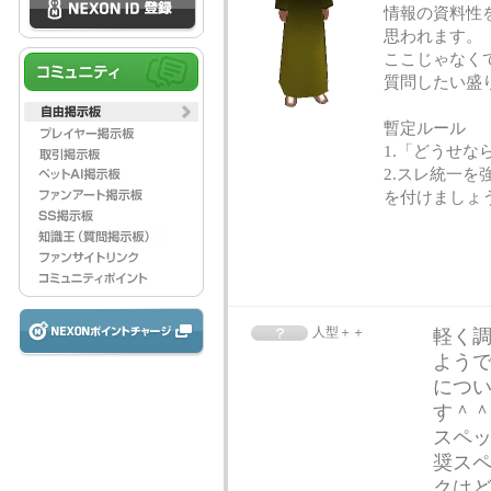
情報の資料性
思われます。
ここじゃなく
質問したい盛
暫定ルール
1.「どうせ
2.スレ統一
を付けましょ
人型＋＋
軽く
ようで
につい
す＾＾
スペッ
奨スペ
クは