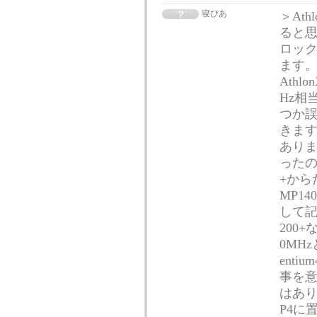
寝ぴあ
＞At
ると思
ロッ
ます。 
Athl
Hz相
つか
きます
ありま
ったの
+から
MP1
して記
200
0MH
ent
事を意
はありま
P4に