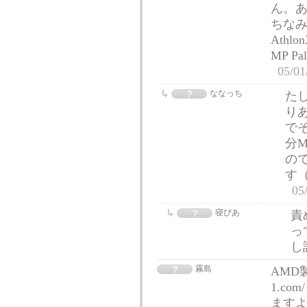
ん。あ
ちなみに
Ath
MP 
05/01
ななっち
た
りあ
でそ
分M
ので
す（
05
寝ぴあ
責
っ
し
霧島
AMD製
1.c
ます