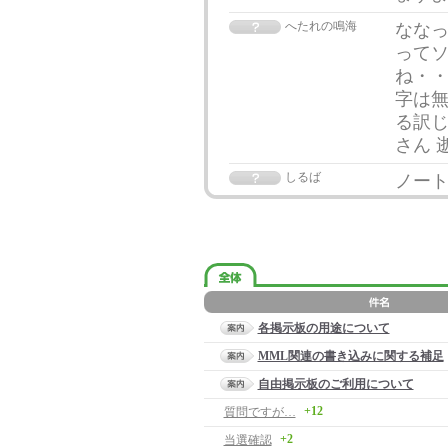
へたれの鳴海
ななっ
ってソ
ね・・
字は無
る訳じ
さん 
しるば
ノート
各掲示板の用途について
MML関連の書き込みに関する補足
自由掲示板のご利用について
+12
質問ですが…
+2
当選確認