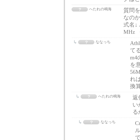
へたれの鳴海
質問を
なのか
式名↓ AM
MHz
ななっち
At
てる
m
を意
56
れは
換
へたれの鳴海
返
い
る
ななっち
C