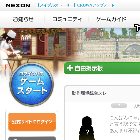
NEXON
【メイプルストーリー】CROWNアップデート
動作環境統合スレ
人
こんばんにゃ
と言う訳で立
あんまり不評