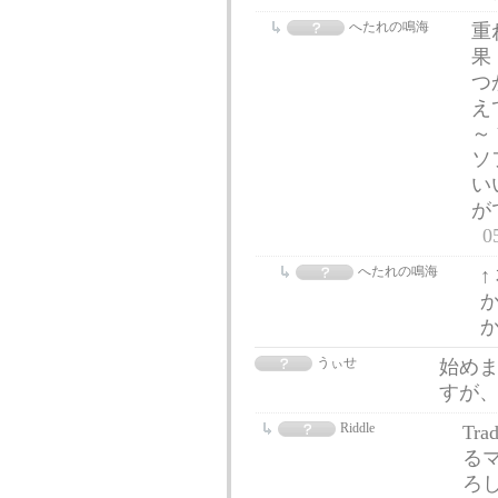
へたれの鳴海
重
果
つ
え
～
ソ
い
が
0
へたれの鳴海
か
か
うぃせ
始めまし
すが、
Riddle
Tr
る
ろ