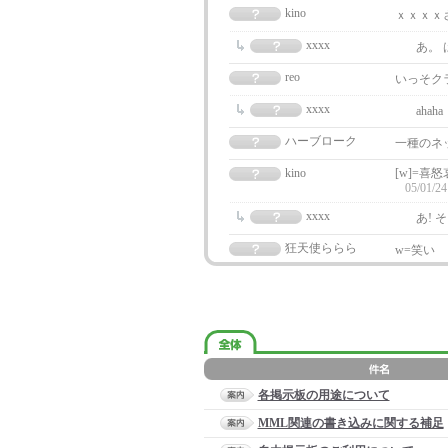
kino
ｘｘｘｘ
xxxx
あ。 
reo
いっそク
xxxx
aha
ハーブローク
一種のネ
kino
[w]=喜
05/01/24
xxxx
あ! 
狂天使ららら
w=笑い
各掲示板の用途について
MML関連の書き込みに関する補足