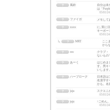
風鈴
自分は未
は「Pur
05/01/24
ファイガ
メモして
xxxx
に, 実
キーボード
05/01/24
MRT
ここ
から
reo
クラブ・
ないもの
あーく
はじめま
す。男キ
いします
ハーブローク
日本語は
名漢字す
かも。名
juju
スクエニ
05/01/24
juju
↑ごめん
05/01/24