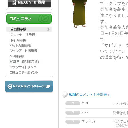
で、クラブを
参加者を
達になりまし
参加者募集
日～1月27日
で
「マビノギ」
いて
の返事を待っ
62個
のコメントを全部表示
MRT
これを機
xxxx
発音はお教
ファイガ
せめて日
05/01/24