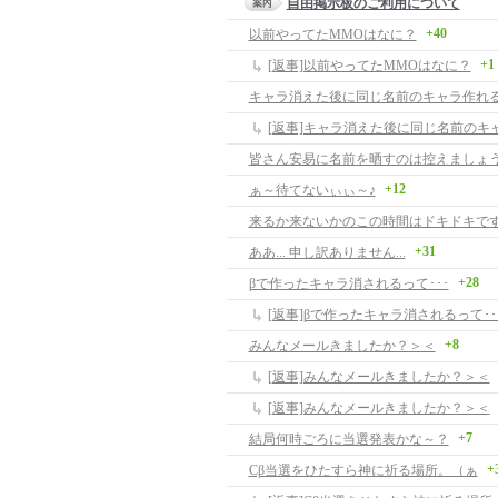
自由掲示板のご利用について
+40
以前やってたMMOはなに？
+1
[返事]以前やってたMMOはなに？
キャラ消えた後に同じ名前のキャラ作れ
[返事]キャラ消えた後に同じ名前のキ
皆さん安易に名前を晒すのは控えましょ
+12
ぁ～待てないぃぃ～♪
来るか来ないかのこの時間はドキドキで
+31
ああ... 申し訳ありません...
+28
βで作ったキャラ消されるって･･･
[返事]βで作ったキャラ消されるって･･
+8
みんなメールきましたか？＞＜
[返事]みんなメールきましたか？＞＜
[返事]みんなメールきましたか？＞＜
+7
結局何時ごろに当選発表かな～？
+
Cβ当選をひたすら神に祈る場所。（ぁ