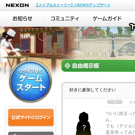
NEXON
【メイプルストーリー】CROWNアップデート
好きに参加してください
フ
ついに始まっ
でも（テイル
是非作