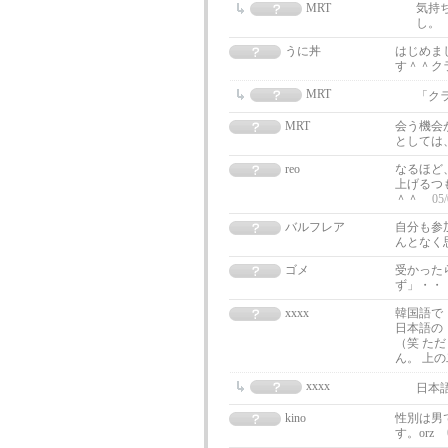
MRT
気持
し。
うに丼
はじめま
す＾＾ク
MRT
「ク
MRT
会う機会
としては
reo
なるほど
上げるつ
＾＾
05/
バルフレア
自分も参
んとなく
ゴメ
受かった
ず」・・
xxxx
韓国語で「
日本語の
（笑 た
ん。 上
xxxx
日本
kino
性別は男で
す。orz