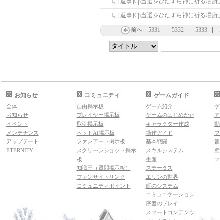
[返事]Cβ当選をひたすら神に祈る場所
[返事]Cβ当選をひたすら神に祈る場所
前へ
5331
5332
5333
お知らせ
コミュニティ
ゲームガイド
全体
自由掲示板
ゲーム紹介
ゲ
お知らせ
プレイヤー掲示板
ゲームのはじめかた
ア
イベント
取引掲示板
キャラクター作成
動
メンテナンス
ペットAI掲示板
操作ガイド
フ
アップデート
ファンアート掲示板
基本戦闘
音
ETERNITY
スクリーンショット掲示
スキルシステム
壁
板
生産
マ
知識王（質問掲示板）
ステータス
ファンサイトリンク
エリンの世界
コミュニティポイント
町のシステム
コミュニケーション
序盤のプレイ
スマートコンテンツ