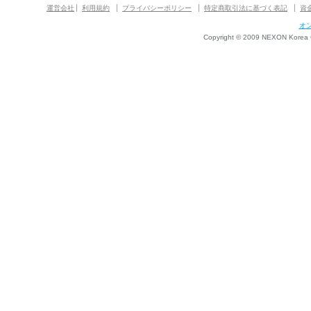
運営会社
利用規約
プライバシーポリシー
特定商取引法に基づく表記
資
オ
Copyright © 2009 NEXON Korea Co