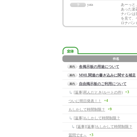
yata
あーっと
あった楽
ナパンは
を見て、
ロナパン
各掲示板の用途について
MML関連の書き込みに関する補足
自由掲示板のご利用について
+3
[返事]死んだとき(ルートの件)
+4
ついに明日発表！！
+9
もしかして時間制限？
[返事]もしかして時間制限？
[返事][返事]もしかして時間制限？
+3
質問です～