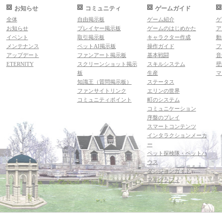
お知らせ
コミュニティ
ゲームガイド
全体
自由掲示板
ゲーム紹介
ゲ
お知らせ
プレイヤー掲示板
ゲームのはじめかた
ア
イベント
取引掲示板
キャラクター作成
動
メンテナンス
ペットAI掲示板
操作ガイド
フ
アップデート
ファンアート掲示板
基本戦闘
音
ETERNITY
スクリーンショット掲示
スキルシステム
壁
板
生産
マ
知識王（質問掲示板）
ステータス
ファンサイトリンク
エリンの世界
コミュニティポイント
町のシステム
コミュニケーション
序盤のプレイ
スマートコンテンツ
インタラクションメーカ
ー
ペット探検隊・ペットハ
ウス
ダンジョンガイド
マギグラフィ