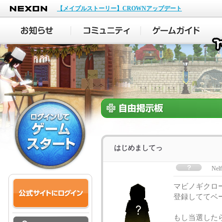
NEXON
【メイプルストーリー】CROWNアップデート
はじめましてっ
Nelf
マビノギクロ
登録しててベ
もし当選したら