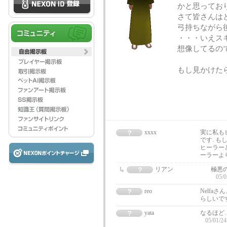
かと思ってお
さて皆さんは
弓持ちながら
・・・いえス
想像してるの
もし見かけた
xxxx
実に私も
です. 
ヒーラー
ーラーよ
リアン
極悪
05/0
reo
Nelfa
らしいで
yata
なるほど
05/01/24