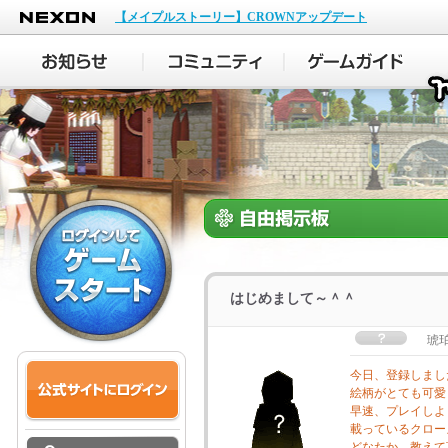
NEXON
【メイプルストーリー】CROWNアップデート
はじめまして～＾＾
琥
今日、登録しまし
絵柄がとても可愛
早速、プレイしよ
載っているクロー
どなたか、教えて