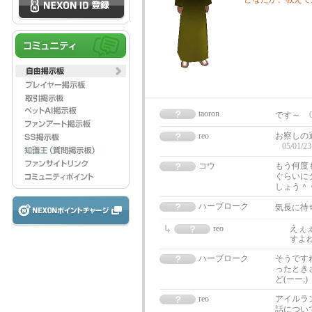
taoron
です～
reo
お察しの
05/01/23
コウ
もう何度
ぐらいに
しょう＾
ハーブローク
気長に待
reo
えぇ
すよ
ハーブローク
そうです
ったとき
ど(ーー;)
reo
アイルラ
話につい