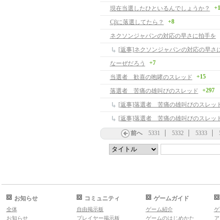
+
現在当選したひといるんでしょうか？
+8
Cβに落選してたら？
ネクソンジャパンの対応の早さに拍手を
[返事]ネクソンジャパンの対応の早さ
+7
なーぜだろう
+15
当選者 歓喜の咆哮のスレッド
+297
落選者 苦痛の雄叫びのスレッド
[返事]落選者 苦痛の雄叫びのスレッ
[返事]落選者 苦痛の雄叫びのスレッ
前へ
5331
5332
5333
お知らせ
コミュニティ
ゲームガイド
全体
自由掲示板
ゲーム紹介
ゲ
お知らせ
プレイヤー掲示板
ゲームのはじめかた
ア