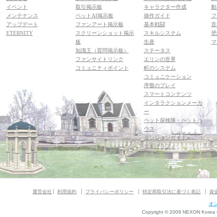
イベント
取引掲示板
キャラクター作成
動
メンテナンス
ペットAI掲示板
操作ガイド
フ
アップデート
ファンアート掲示板
基本戦闘
音
ETERNITY
スクリーンショット掲示
スキルシステム
壁
板
生産
マ
知識王（質問掲示板）
ステータス
ファンサイトリンク
エリンの世界
コミュニティポイント
町のシステム
コミュニケーション
序盤のプレイ
スマートコンテンツ
インタラクションメーカ
ー
ペット探検隊・ペットハ
ウス
ダンジョンガイド
マギグラフィ
運営会社
利用規約
プライバシーポリシー
特定商取引法に基づく表記
資
オ
Copyright © 2009 NEXON Korea Co