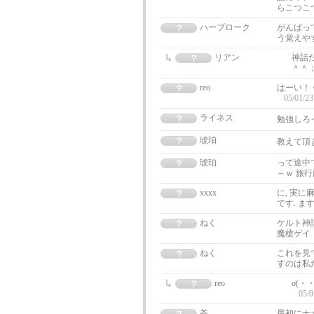
らこつこ
ハーブローク
がんばっ
う覚えやす
リアン
神話
＾＾
reo
はーい！
05/01/23
ライネス
勉強しろ
琥珀
教えて頂
琥珀
って途中
～ｗ 旅
xxxx
に, 実
です. 
ねく
ケルト神
魔槍ゲイ
ねく
これを見
すのは私
reo
σ(
05/0
茶。
最初にナ