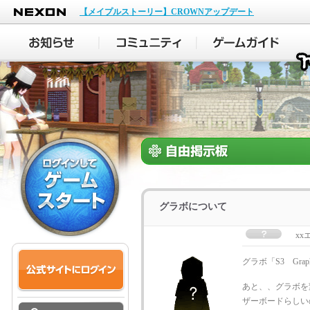
NEXON
【メイプルストーリー】CROWNアップデート
グラボについて
xx
グラボ「S3 Gra
あと、、グラボを
ザーボードらしい