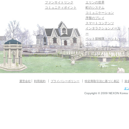
ファンサイトリンク
エリンの世界
コミュニティポイント
町のシステム
コミュニケーション
序盤のプレイ
スマートコンテンツ
インタラクションメーカ
ー
ペット探検隊・ペットハ
ウス
ダンジョンガイド
マギグラフィ
運営会社
利用規約
プライバシーポリシー
特定商取引法に基づく表記
資
オ
Copyright © 2009 NEXON Korea Co