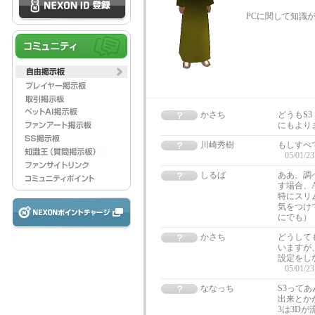
PCに関して知識
かさち
どうもS3
にもより
川崎秀樹
もしすべ
05/01/23
しるば
ああ、調
す場合、
特にスリ
気をつけ
にでも）
かさち
どうして
いますが
設定をし
05/01/23
ななっち
S3って
出来とかが
3は3D