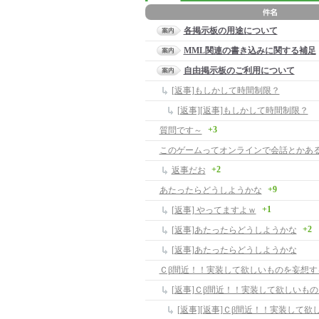
各掲示板の用途について
MML関連の書き込みに関する補足
自由掲示板のご利用について
[返事]もしかして時間制限？
[返事][返事]もしかして時間制限？
+3
質問です～
このゲームってオンラインで会話とかあ
+2
返事だお
+9
あたったらどうしようかな
+1
[返事] やってますよｗ
+2
[返事]あたったらどうしようかな
[返事]あたったらどうしようかな
Ｃβ間近！！実装して欲しいものを妄想す
[返事]Ｃβ間近！！実装して欲しいも