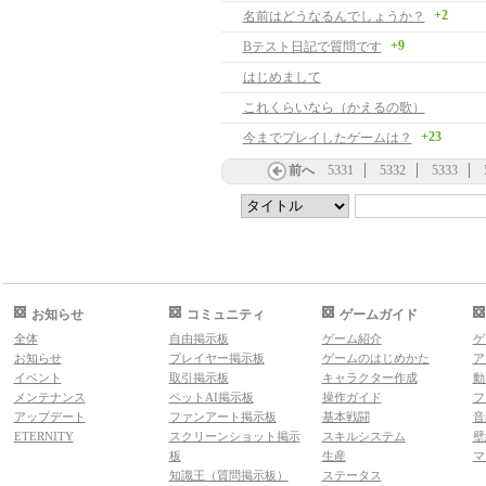
+2
名前はどうなるんでしょうか？
+9
Bテスト日記で質問です
はじめまして
これくらいなら（かえるの歌）
+23
今までプレイしたゲームは？
前へ
5331
5332
5333
お知らせ
コミュニティ
ゲームガイド
全体
自由掲示板
ゲーム紹介
ゲ
お知らせ
プレイヤー掲示板
ゲームのはじめかた
ア
イベント
取引掲示板
キャラクター作成
動
メンテナンス
ペットAI掲示板
操作ガイド
フ
アップデート
ファンアート掲示板
基本戦闘
音
ETERNITY
スクリーンショット掲示
スキルシステム
壁
板
生産
マ
知識王（質問掲示板）
ステータス