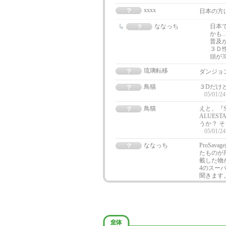
xxxx
日本の方
ななっち
日本
かも
普及
３Ｄ
頭が
琉璃転移
ダンジョ
鳥猫
３Dだけ
05/01/24
鳥猫
えと、『S
ALUES
うか？ そ
05/01/24
ななっち
ProSa
たものが
載した物が
4のスー
聞きます