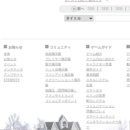
Bテスト日記で質問です
前へ
5331
5332
5333
お知らせ
コミュニティ
ゲームガイド
全体
自由掲示板
ゲーム紹介
ゲ
お知らせ
プレイヤー掲示板
ゲームのはじめかた
ア
イベント
取引掲示板
キャラクター作成
動
メンテナンス
ペットAI掲示板
操作ガイド
フ
アップデート
ファンアート掲示板
基本戦闘
音
ETERNITY
スクリーンショット掲示
スキルシステム
壁
板
生産
マ
知識王（質問掲示板）
ステータス
ファンサイトリンク
エリンの世界
コミュニティポイント
町のシステム
コミュニケーション
序盤のプレイ
スマートコンテンツ
インタラクションメーカ
ー