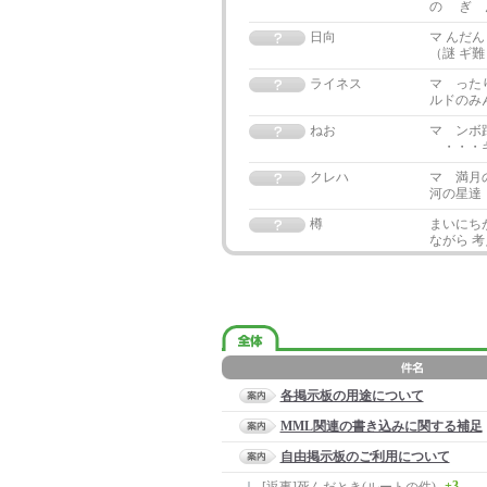
の ぎ 
日向
マ んだ
（謎 ギ
ライネス
マ った
ルドのみ
ねお
マ ンボ
・・・ギ
クレハ
マ 満月
河の星達
樽
まいにち
ながら 
各掲示板の用途について
MML関連の書き込みに関する補足
自由掲示板のご利用について
+3