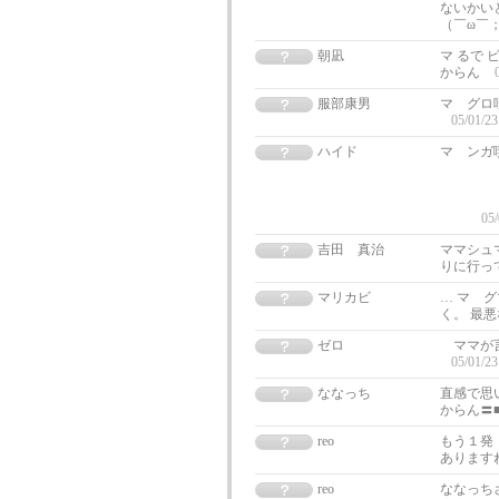
ないかい
（￣ω￣
朝凪
マ るで 
からん
服部康男
マ グロ
05/01/23
ハイド
ビ
ギ
05/
吉田 真治
ママシュ
りに行っ
マリカビ
… マ 
く。 最
ゼロ
ママが言
05/01/23
ななっち
直感で思い
からん〓
reo
もう１発
あります
reo
ななっち