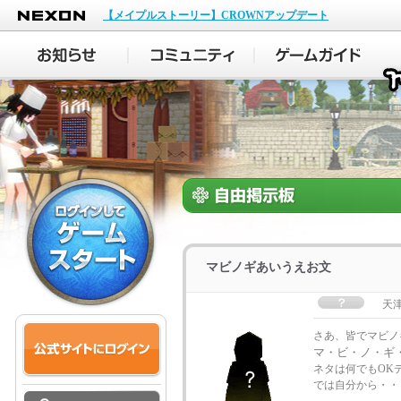
NEXON
【メイプルストーリー】CROWNアップデート
マビノギあいうえお文
天津
さあ、皆でマビノ
マ・ビ・ノ・ギ
ネタは何でもOK
では自分から・・