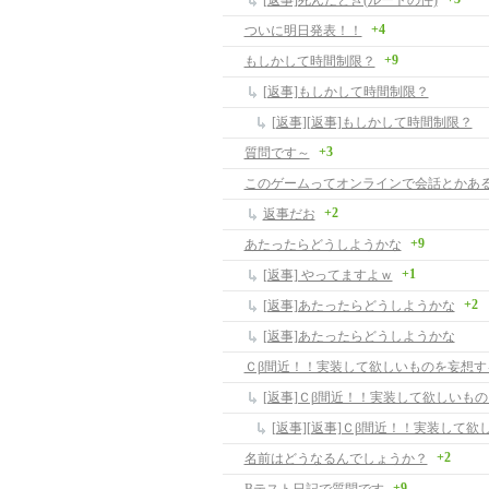
[返事]死んだとき(ルートの件)
+4
ついに明日発表！！
+9
もしかして時間制限？
[返事]もしかして時間制限？
[返事][返事]もしかして時間制限？
+3
質問です～
このゲームってオンラインで会話とかあ
+2
返事だお
+9
あたったらどうしようかな
+1
[返事] やってますよｗ
+2
[返事]あたったらどうしようかな
[返事]あたったらどうしようかな
Ｃβ間近！！実装して欲しいものを妄想す
[返事]Ｃβ間近！！実装して欲しいも
+2
名前はどうなるんでしょうか？
+9