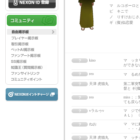
マ ルコポーロと
ビ キニで
ノ りすけおじさ
ギ（擬)似恋愛
kino
マ ッタ
ができない
reo
マ るめ
天津 虎猫丸
第二軍突
督と ギ
reo
miss；
ても戻ら
vラルゥv
マ ジで
ＡＬ）
ねお
マ マに
・・・あ
天津 虎猫丸
マ ッチ