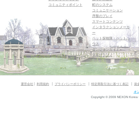
コミュニティポイント
町のシステム
コミュニケーション
序盤のプレイ
スマートコンテンツ
インタラクションメーカ
ー
ペット探検隊・ペットハ
ウス
ダンジョンガイド
マギグラフィ
運営会社
利用規約
プライバシーポリシー
特定商取引法に基づく表記
資
オ
Copyright © 2009 NEXON Korea Co