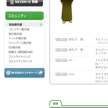
遊礼刃 朧
ギルドコ
05/01/23
遊礼刃 朧
まちがい
そうです
reo
１G入手
ね＾＾；
条件があ
xxxx
ギルドを
入するこ
分からな