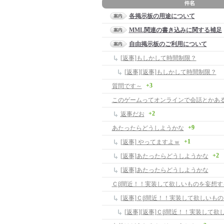
各掲示板の用途について
MML関連の書き込みに関する補足
自由掲示板のご利用について
[返事]もしかして時間制限？
[返事][返事]もしかして時間制限？
+3
質問です～
このゲームってオンラインで会話とかあ
+2
返事だお
+9
あたったらどうしようかな
+1
[返事] やってますよｗ
+2
[返事]あたったらどうしようかな
[返事]あたったらどうしようかな
Ｃβ間近！！実装して欲しいものを妄想す
[返事]Ｃβ間近！！実装して欲しいも