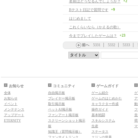
+2
名前はどうなるんでしょうか？
+9
Bテスト日記で質問です
はじめまして
これくらいなら（かえるの歌）
+23
今までプレイしたゲームは？
前へ
5331
5332
5333
お知らせ
コミュニティ
ゲームガイド
全体
自由掲示板
ゲーム紹介
ゲ
お知らせ
プレイヤー掲示板
ゲームのはじめかた
ア
イベント
取引掲示板
キャラクター作成
動
メンテナンス
ペットAI掲示板
操作ガイド
フ
アップデート
ファンアート掲示板
基本戦闘
音
ETERNITY
スクリーンショット掲示
スキルシステム
壁
板
生産
マ
知識王（質問掲示板）
ステータス
ファンサイトリンク
エリンの世界