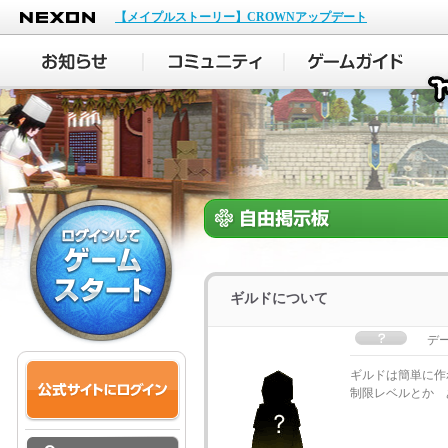
NEXON
【メイプルストーリー】CROWNアップデート
ギルドについて
デ
ギルドは簡単に作
制限レベルとか 