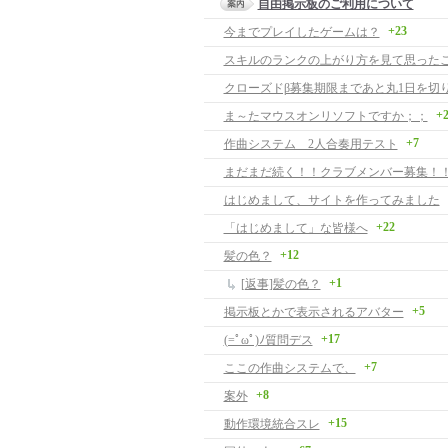
自由掲示板のご利用について
+23
今までプレイしたゲームは？
クローズドβ募集期限まであと丸1日を切
+
ま～たマウスオンリソフトですか；；
+7
作曲システム 2人合奏用テスト
まだまだ続く！！クラブメンバー募集！
はじめまして、サイトを作ってみました
+22
「はじめまして」な皆様へ
+12
髪の色？
+1
[返事]髪の色？
+5
掲示板とかで表示されるアバター
+17
(=ﾟωﾟ)ﾉ質問デス
+7
ここの作曲システムで、
+8
案外
+15
動作環境統合スレ