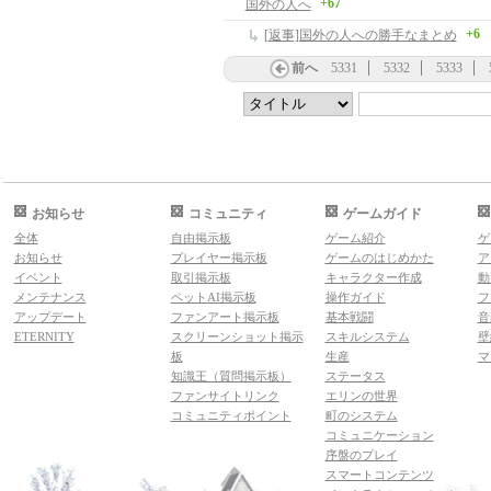
+67
国外の人へ
+6
[返事]国外の人への勝手なまとめ
前へ
5331
5332
5333
お知らせ
コミュニティ
ゲームガイド
全体
自由掲示板
ゲーム紹介
ゲ
お知らせ
プレイヤー掲示板
ゲームのはじめかた
ア
イベント
取引掲示板
キャラクター作成
動
メンテナンス
ペットAI掲示板
操作ガイド
フ
アップデート
ファンアート掲示板
基本戦闘
音
ETERNITY
スクリーンショット掲示
スキルシステム
壁
板
生産
マ
知識王（質問掲示板）
ステータス
ファンサイトリンク
エリンの世界
コミュニティポイント
町のシステム
コミュニケーション
序盤のプレイ
スマートコンテンツ