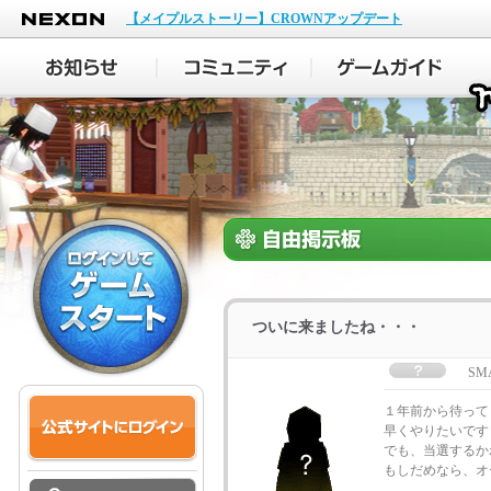
NEXON
【メイプルストーリー】CROWNアップデート
ついに来ましたね・・・
SM
１年前から待ってま
早くやりたいです
でも、当選するか
もしだめなら、オ