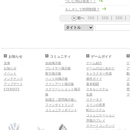
+4
ついに明日発表！！
+9
もしかして時間制限？
前へ
5331
5332
5333
お知らせ
コミュニティ
ゲームガイド
全体
自由掲示板
ゲーム紹介
ゲ
お知らせ
プレイヤー掲示板
ゲームのはじめかた
ア
イベント
取引掲示板
キャラクター作成
動
メンテナンス
ペットAI掲示板
操作ガイド
フ
アップデート
ファンアート掲示板
基本戦闘
音
ETERNITY
スクリーンショット掲示
スキルシステム
壁
板
生産
マ
知識王（質問掲示板）
ステータス
ファンサイトリンク
エリンの世界
コミュニティポイント
町のシステム
コミュニケーション
序盤のプレイ
スマートコンテンツ