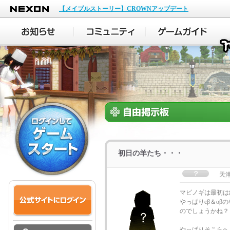
NEXON
【メイプルストーリー】CROWNアップデート
初日の羊たち・・・
天津
マビノギは最初は
やっぱりcβ＆o
のでしょうかね？
やっぱりそこらへ