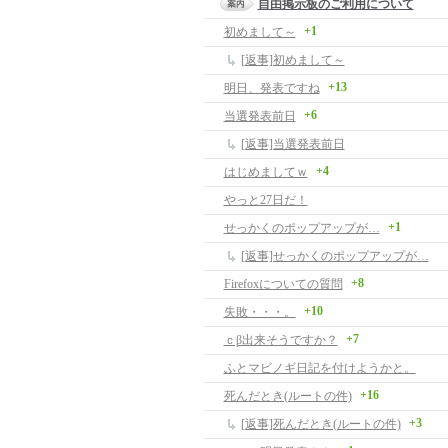
自由掲示板のご利用について
+1
初めまして～
[返事]初めまして～
+13
明日、発表ですね
+6
当選発表前日
[返事]当選発表前日
+4
はじめましてｗ
やっと27日だ！
+1
せっかくのポップアップが…
[返事]せっかくのポップアップが…
+8
Firefoxについての質問
+10
失敗・・・。
+7
ｃβ出来そうですか？
ふとマビノギ日記を付けようかと。
+16
死んだとき(ルートの件)
+3
[返事]死んだとき(ルートの件)