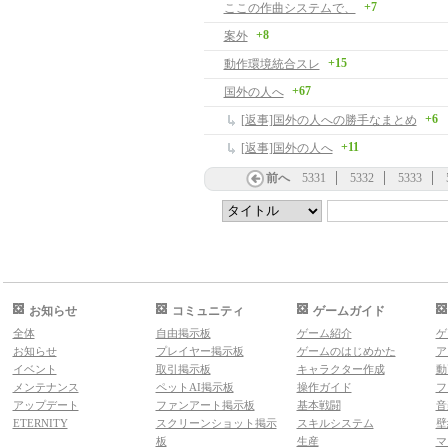
+7
ここの作曲システムで、
+8
案外
+15
動作環境統合スレ
+67
国外の人へ
+6
[返事]国外の人への勝手なまとめ
+11
[返事]国外の人へ
前へ
5331
5332
5333
お知らせ
コミュニティ
ゲームガイド
全体
自由掲示板
ゲーム紹介
ゲ
お知らせ
プレイヤー掲示板
ゲームのはじめかた
ア
イベント
取引掲示板
キャラクター作成
動
メンテナンス
ペットAI掲示板
操作ガイド
フ
アップデート
ファンアート掲示板
基本戦闘
音
ETERNITY
スクリーンショット掲示
スキルシステム
壁
板
生産
マ