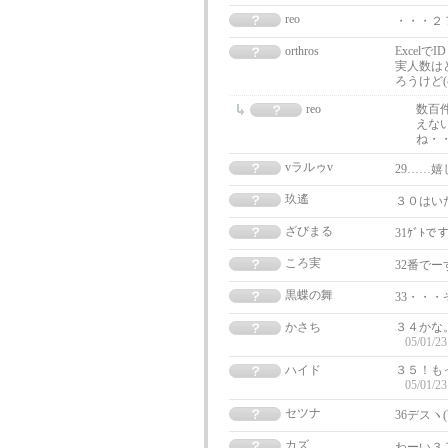
reo
・・・２
orthros
Excel
実人数は
ろうけど(^
reo
数百
えな
ね・
vラルゥv
29……嬉
玖遙
３０はい
ざびまる
31ｹﾞﾄで
ころ実
32番でーす
黒蝶の舞
33・・・
かさち
３４かな
05/01/23
ハイド
３５！も
05/01/23
セツナ
36デスヽ(ﾟ
カズ
わーい３