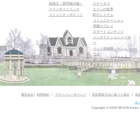
知識王（質問掲示板）
ステータス
ファンサイトリンク
エリンの世界
コミュニティポイント
町のシステム
コミュニケーション
序盤のプレイ
スマートコンテンツ
インタラクションメーカ
ー
ペット探検隊・ペットハ
ウス
ダンジョンガイド
マギグラフィ
運営会社
利用規約
プライバシーポリシー
特定商取引法に基づく表記
資
オ
Copyright © 2009 NEXON Korea Co