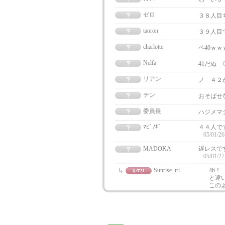
ゼロ
３８人目ぢ
taoron
３９人目
charlotte
ペ40ｗ
Nelfa
41だぬ
リアン
ノ ４２
テン
おそばせな
委員長
ハジメマ
ﾏﾋﾞﾉｷﾞ
４４人で
05/01/26
MADOKA
遅レスで
05/01/27
Sunrise_tri
46！
と違い
この