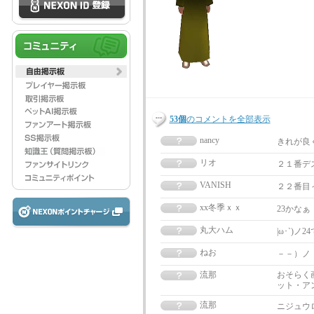
53個
のコメントを全部表示
nancy
きれが良
リオ
２１番デ
VANISH
２２番目～
xx冬季ｘｘ
23かな
丸大ハム
|ω･`)ノ2
ねお
－－）ノ［
流那
おそらく
ット・ア
流那
ニジュウ