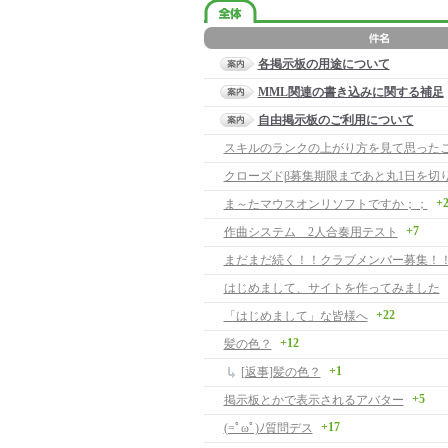
各掲示板の用途について
MML関連の書き込みに関する補足
自由掲示板のご利用について
クローズドβ募集期限まであと丸1日を切
+
ま～たマウスオンリソフトですか；；
+7
作曲システム 2人合奏用テスト
まだまだ続く！！クラブメンバー募集！
はじめまして、サイトを作ってみました
+22
「はじめまして」な皆様へ
+12
髪の色？
+1
[返事]髪の色？
+5
掲示板とかで表示されるアバター
+17
(=ﾟωﾟ)ﾉ質問デス