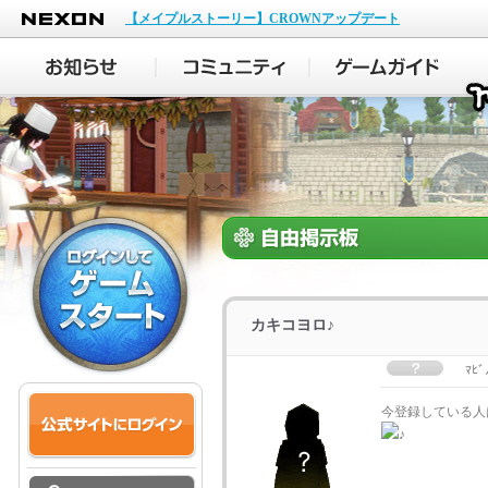
NEXON
【メイプルストーリー】CROWNアップデート
カキコヨロ♪
ﾏﾋﾞ
今登録している人
♪