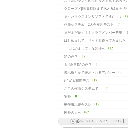
クローズドβ募集期限まであと丸1日を切
+
ま～たマウスオンリソフトですか；；
+7
作曲システム 2人合奏用テスト
まだまだ続く！！クラブメンバー募集！
はじめまして、サイトを作ってみました
+22
「はじめまして」な皆様へ
+12
髪の色？
+1
[返事]髪の色？
+5
掲示板とかで表示されるアバター
+17
(=ﾟωﾟ)ﾉ質問デス
+7
ここの作曲システムで、
+8
案外
+15
動作環境統合スレ
+67
国外の人へ
前へ
5331
5332
5333