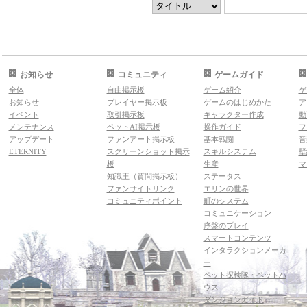
お知らせ
コミュニティ
ゲームガイド
全体
自由掲示板
ゲーム紹介
ゲ
お知らせ
プレイヤー掲示板
ゲームのはじめかた
ア
イベント
取引掲示板
キャラクター作成
動
メンテナンス
ペットAI掲示板
操作ガイド
フ
アップデート
ファンアート掲示板
基本戦闘
音
ETERNITY
スクリーンショット掲示
スキルシステム
壁
板
生産
マ
知識王（質問掲示板）
ステータス
ファンサイトリンク
エリンの世界
コミュニティポイント
町のシステム
コミュニケーション
序盤のプレイ
スマートコンテンツ
インタラクションメーカ
ー
ペット探検隊・ペットハ
ウス
ダンジョンガイド