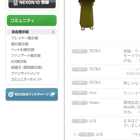
TETRA
勿論、ウ
モードで
がね。
TETRA
・・・っ
05/01/23
TETRA
用じゃな
xxxx
ウィンド
Sinano
環境設定
00x600, 1
すね。
はる
なるほど
ざいまし
はる
「ワ