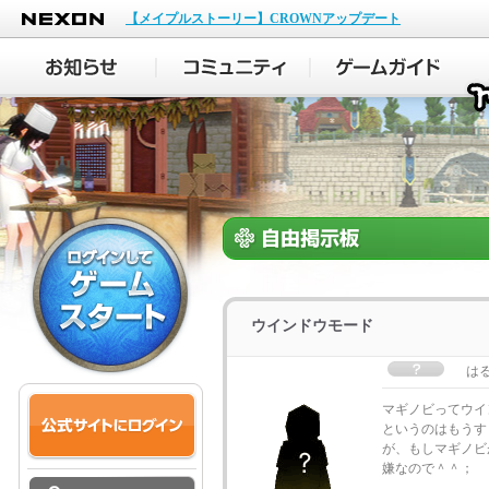
NEXON
【メイプルストーリー】CROWNアップデート
ウインドウモード
は
マギノビってウイ
というのはもうす
が、もしマギノビ
嫌なので＾＾；