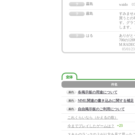
霧島
waido
05
霧島
すみませ
買うとの事
す。グラ
します。
はる
ありがと
700の
M.RAD
05/01/23
各掲示板の用途について
MML関連の書き込みに関する補足
自由掲示板のご利用について
これくらいなら（かえるの歌）
+23
今までプレイしたゲームは？