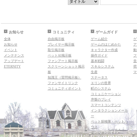
お知らせ
コミュニティ
ゲームガイド
全体
自由掲示板
ゲーム紹介
ゲ
お知らせ
プレイヤー掲示板
ゲームのはじめかた
ア
イベント
取引掲示板
キャラクター作成
動
メンテナンス
ペットAI掲示板
操作ガイド
フ
アップデート
ファンアート掲示板
基本戦闘
音
ETERNITY
スクリーンショット掲示
スキルシステム
壁
板
生産
マ
知識王（質問掲示板）
ステータス
ファンサイトリンク
エリンの世界
コミュニティポイント
町のシステム
コミュニケーション
序盤のプレイ
スマートコンテンツ
インタラクションメーカ
ー
ペット探検隊・ペットハ
ウス
ダンジョンガイド