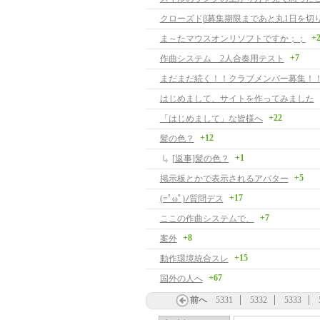
クローズドβ募集期限まであと丸1日を切
+
ま～たマウスオンリソフトですか；；
+7
作曲システム 2人合奏用テスト
まだまだ続く！！クラブメンバー募集！
はじめまして、サイトを作ってみました
+22
「はじめまして」な皆様へ
+12
髪の色？
+1
[返事]髪の色？
+5
掲示板とかで表示されるアバター
+17
(=ﾟωﾟ)ﾉ質問デス
+7
ここの作曲システムで、
+8
案外
+15
動作環境統合スレ
+67
国外の人へ
前へ
5331
5332
5333